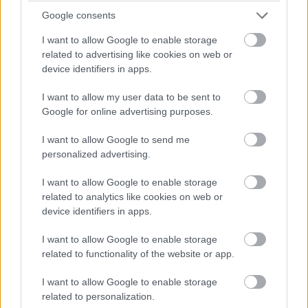
Google consents
Χτισµένη σε έναν απότοµο βράχο στις απολήξεις
I want to allow Google to enable storage
των µεγάλων βουνών Καλιακούδας και Χελιδόνας,
related to advertising like cookies on web or
device identifiers in apps.
η Μονή «φιλοξενεί» τη θαυµατουργή εικόνα της
Παναγίας, έργο του Ευαγγελιστή Λουκά. Η
I want to allow my user data to be sent to
Google for online advertising purposes.
µοναδική διαδροµή ανάµεσα σε γκρεµούς και
φαράγγια, µε την οµίχλη να κάνει την ατµόσφαιρα
I want to allow Google to send me
personalized advertising.
κάτι παραπάνω από επιβλητική, σίγουρα θα µείνει
για πάντα χαραγµένη στη µνήµη σας!
I want to allow Google to enable storage
related to analytics like cookies on web or
device identifiers in apps.
Ταξιδέψτε στα παραμυθένια χωριά
I want to allow Google to enable storage
related to functionality of the website or app.
I want to allow Google to enable storage
related to personalization.