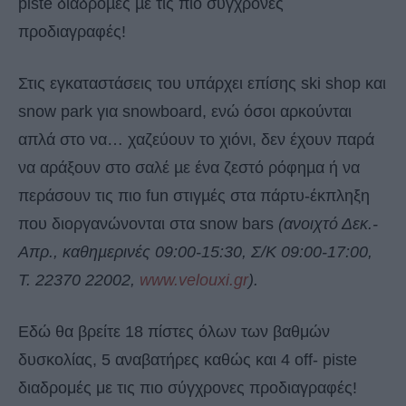
piste διαδροµές µε τις πιο σύγχρονες
προδιαγραφές!
Στις εγκαταστάσεις του υπάρχει επίσης ski shop και
snow park για snowboard, ενώ όσοι αρκούνται
απλά στο να… χαζεύουν το χιόνι, δεν έχουν παρά
να αράξουν στο σαλέ µε ένα ζεστό ρόφηµα ή να
περάσουν τις πιο fun στιγµές στα πάρτυ-έκπληξη
που διοργανώνονται στα snow bars
(ανοιχτό Δεκ.-
Απρ., καθηµερινές 09:00-15:30, Σ/Κ 09:00-17:00,
Τ. 22370 22002,
www.velouxi.gr
).
Εδώ θα βρείτε 18 πίστες όλων των βαθμών
δυσκολίας, 5 αναβατήρες καθώς και 4 off- piste
διαδρομές με τις πιο σύγχρονες προδιαγραφές!