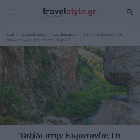
Αρχική
Στερεά Ελλάδα
Νομός Ευρυτανίας
Ταξίδι στην Ευρυτανία: Οι
κατάλληλοι λόγοι για να πάρεις... τα βουνά!
Νομός Ευρυτανίας
Ταξίδι στην Ευρυτανία: Οι