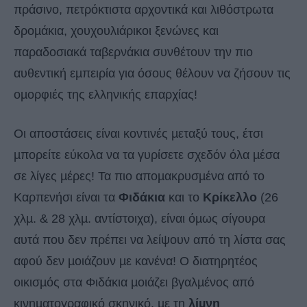
πράσινο, πετρόκτιστα αρχοντικά και λιθόστρωτα
δροµάκια, χουχουλιάρικοι ξενώνες και
παραδοσιακά ταβερνάκια συνθέτουν την πιο
αυθεντική εµπειρία για όσους θέλουν να ζήσουν τις
οµορφιές της ελληνικής επαρχίας!
Οι αποστάσεις είναι κοντινές µεταξύ τους, έτσι
µπορείτε εύκολα να τα γυρίσετε σχεδόν όλα µέσα
σε λίγες µέρες! Τα πιο αποµακρυσµένα από το
Καρπενήσι είναι τα
Φιδάκια
και το
Κρίκελλο
(26
χλµ. & 28 χλµ. αντίστοιχα), είναι όµως σίγουρα
αυτά που δεν πρέπει να λείψουν από τη λίστα σας
αφού δεν µοιάζουν µε κανένα! Ο διατηρητέος
οικισµός στα Φιδάκια µοιάζει βγαλµένος από
κινηµατογραφικό σκηνικό, µε τη
λίµνη