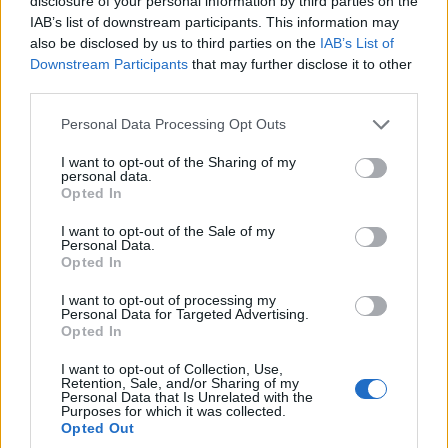
disclosure of your personal information by third parties on the
IAB’s list of downstream participants. This information may
also be disclosed by us to third parties on the
IAB’s List of
Downstream Participants
that may further disclose it to other
third parties.
Please note that this website/app uses one or more Google
Personal Data Processing Opt Outs
services and may gather and store information including but
not limited to your visit or usage behaviour. You may click to
I want to opt-out of the Sharing of my
personal data.
grant or deny consent to Google and its third-party tags to
Opted In
use your data for below specified purposes in below Google
consent section.
I want to opt-out of the Sale of my
Personal Data.
Opted In
I want to opt-out of processing my
Αξίζει να φτάσετε στη
Μονή της Παναγίας της
Personal Data for Targeted Advertising.
Opted In
Προυσιώτισσας
στο χωριό του Προυσού (29 χλµ.
I want to opt-out of Collection, Use,
από το Καρπενήσι) τόσο για να ζήσετε τη
Retention, Sale, and/or Sharing of my
Personal Data that Is Unrelated with the
θρησκευτική κατάνυξη τις άγιες αυτές ηµέρες όσο
Purposes for which it was collected.
Opted Out
και για το τοπίο που κόβει την ανάσα.