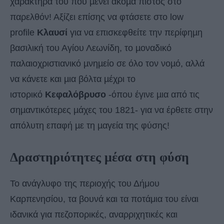
χαρακτήρα του που µένει ακόµα πιστός στο
παρελθόν! Αξίζει επίσης να φτάσετε στο low
profile
Κλαυσί
για να επισκεφθείτε την περίφηµη
βασιλική του Αγίου Λεωνίδη, το µοναδικό
παλαιοχριστιανικό µνηµείο σε όλο τον νοµό, αλλά
να κάνετε και µια βόλτα µέχρι το
ιστορικό
Κεφαλόβρυσο
-όπου έγινε µια από τις
σηµαντικότερες µάχες του 1821- για να έρθετε στην
απόλυτη επαφή µε τη µαγεία της φύσης!
Δραστηριότητες μέσα στη φύση
Το ανάγλυφο της περιοχής του Δήμου
Καρπενησίου, τα βουνά και τα ποτάμια του είναι
ιδανικά για πεζοπορικές, αναρριχητικές και