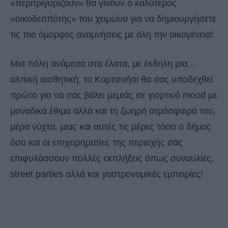
«περιτριγυρίζουν» θα γίνουν ο καλύτερος
«οικοδεσπότης» του χειµώνα για να δηµιουργήσετε
τις πιο όµορφες αναµνήσεις µε όλη την οικογένεια!
Μια πόλη ανάµεσα στα έλατα, µε έκδηλη µια…
αλπική αισθητική, το Καρπενήσι θα σας υποδεχθεί
πρώτο για να σας βάλει µεµιάς σε γιορτινό mood µε
µοναδικά έθιµα αλλά και τη ζωηρή ατµόσφαιρά του,
µέρα νύχτα, µιας και αυτές τις µέρες τόσο ο δήµος
όσο και οι επιχειρηµατίες της περιοχής σάς
επιφυλάσσουν πολλές εκπλήξεις όπως συναυλίες,
street parties αλλά και γαστρονοµικές εµπειρίες!