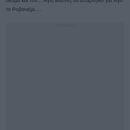
ακόµα και τον… Άγιο Βασίλη να απαρνηθεί για λίγο
το Ροβανιέµι….
- Advertisement -