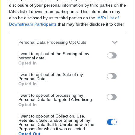
disclosure of your personal information by third parties on the
IAB’s list of downstream participants. This information may
also be disclosed by us to third parties on the
IAB’s List of
Downstream Participants
that may further disclose it to other
third parties.
Please note that this website/app uses one or more Google
Personal Data Processing Opt Outs
services and may gather and store information including but
not limited to your visit or usage behaviour. You may click to
I want to opt-out of the Sharing of my
personal data.
grant or deny consent to Google and its third-party tags to
Opted In
use your data for below specified purposes in below Google
consent section.
I want to opt-out of the Sale of my
Personal Data.
Opted In
I want to opt-out of processing my
Personal Data for Targeted Advertising.
Opted In
Ο δρόμος έχει
μήκος περίπου 100 μέτρα
και
I want to opt-out of Collection, Use,
Retention, Sale, and/or Sharing of my
Personal Data that Is Unrelated with the
αποτελεί μια μίξη από Kabukicho στο Τόκιο, με
Purposes for which it was collected.
Opted Out