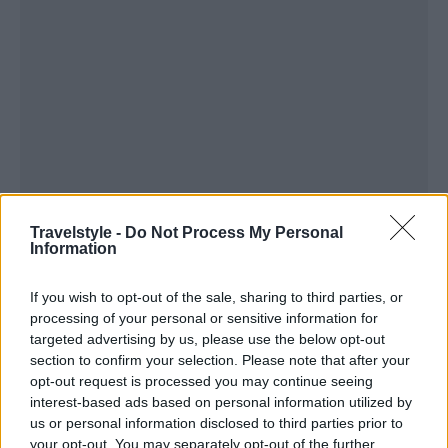
Travelstyle -
Do Not Process My Personal
Information
Η περιοχή ονομάζεται
Ichiban Street
και αν και δεν
έχει ανοίξει επίσημα ακόμα, οι ντόπιοι έχουν αρχίσει
If you wish to opt-out of the sale, sharing to third parties, or
να την επισκέπτονται από τις 19 Σεπτεμβρίου,
processing of your personal or sensitive information for
targeted advertising by us, please use the below opt-out
δημοσιεύοντας την εμπειρία τους στα social media.
section to confirm your selection. Please note that after your
opt-out request is processed you may continue seeing
interest-based ads based on personal information utilized by
us or personal information disclosed to third parties prior to
your opt-out. You may separately opt-out of the further