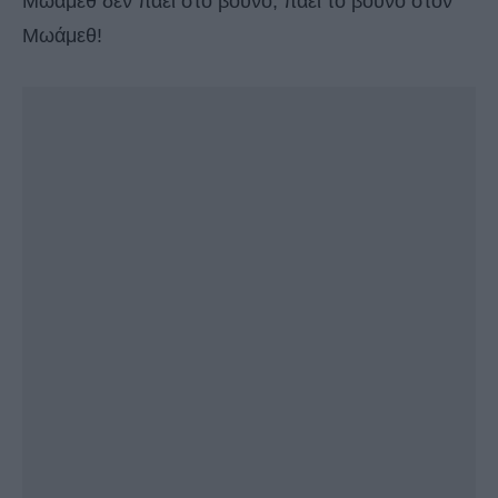
Μωάμεθ δεν πάει στο βουνό, πάει το βουνό στον
Μωάμεθ!