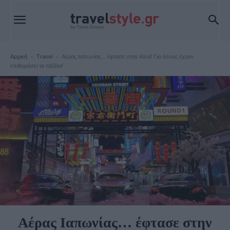
Αρχική
Travel
Αέρας Ιαπωνίας... έφτασε στην Κίνα! Για όσους έχουν
επιθυμήσει τα ταξίδια!
Travel
Αέρας Ιαπωνίας… έφτασε στην