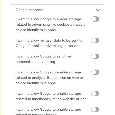
έντονα φώτα, πολλά sex shop και clubs, Χονγκ
Κονγκ και Namba στην Οσάκα, περισσότερο για
Google consents
ψώνια και διασκέδαση.
I want to allow Google to enable storage
related to advertising like cookies on web or
device identifiers in apps.
Εντυπωσιακό είναι ότι ακόμα και οι πινακίδες του
δρόμου και τα φανάρια δημιουργήθηκαν ως
I want to allow my user data to be sent to
Google for online advertising purposes.
αντίγραφα αυτών που χρησιμοποιούνται στην
Ιαπωνί
α, ενώ υπάρχει και ανάλογη ψεύτικη στάση
I want to allow Google to send me
personalized advertising.
λεωφορείου που μοιάζει με αυτές στο Τόκιο.
I want to allow Google to enable storage
Στον
Ichiban Street
υπάρχουν διάφορα μαγαζιά
related to analytics like cookies on web or
device identifiers in apps.
για ψώνια και ατελείωτο
shopping
, μπαρ,
εστιατόρια και café, τα οποία υπόσχονται να
I want to allow Google to enable storage
related to functionality of the website or app.
προσφέρουν στους επισκέπτες τους… ιαπωνικές
μνήμες!
I want to allow Google to enable storage
related to personalization.