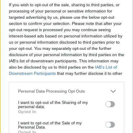
If you wish to opt-out of the sale, sharing to third parties, or
Περισσότερα από εννέα εκατομμύρια άνθρωποι
processing of your personal or sensitive information for
πέταξαν από αεροδρόμια της Ελλάδας το διάστημα
targeted advertising by us, please use the below opt-out
section to confirm your selection. Please note that after your
15 Ιουνίου έως και 15 Σεπτεμβρίου 2018. Φέτος, η
opt-out request is processed you may continue seeing
AirHelp αναμένει ότι ο αριθμός αυτός θα αυξηθεί
interest-based ads based on personal information utilized by
us or personal information disclosed to third parties prior to
λόγω του πολύ μεγάλου αριθμού τουριστών.
your opt-out. You may separately opt-out of the further
Καθώς οι επιβάτες αντιμετωπίζουν προβλήματα
disclosure of your personal information by third parties on the
IAB’s list of downstream participants. This information may
λόγω των συχνών μετακινήσεων αλλά και του
also be disclosed by us to third parties on the
IAB’s List of
συνωστισμού που παρατηρείται στα αεροδρόμια,
Downstream Participants
that may further disclose it to other
third parties.
είναι επιτακτική ανάγκη να γνωρίζουν τα δικαιώματά
τους.
Please note that this website/app uses one or more Google
Personal Data Processing Opt Outs
services and may gather and store information including but
not limited to your visit or usage behaviour. You may click to
I want to opt-out of the Sharing of my
personal data.
grant or deny consent to Google and its third-party tags to
Opted In
use your data for below specified purposes in below Google
consent section.
I want to opt-out of the Sale of my
Personal Data.
Opted In