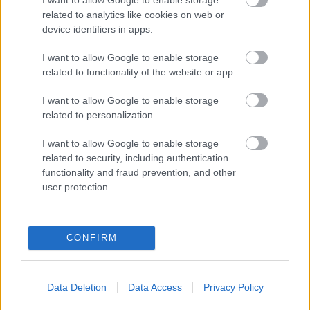
πετούν από αεροδρόμιο χώρας της Ευρωπαϊκής
related to analytics like cookies on web or
device identifiers in apps.
Ένωσης με αεροπορική εταιρεία οποιασδήποτε
χώρας και προς αεροδρόμιο χώρας της
I want to allow Google to enable storage
related to functionality of the website or app.
Ευρωπαϊκής Ένωσης με αεροπορική εταιρεία
χώρας της Ευρωπαϊκής Ένωσης. Σύμφωνα με
I want to allow Google to enable storage
related to personalization.
αυτόν τον Κανονισμό, οι επιβάτες μπορούν να
διεκδικήσουν αποζημίωση έως και €600 το άτομο
I want to allow Google to enable storage
related to security, including authentication
μέχρι και τρία χρόνια μετά την πτήση. Οι
functionality and fraud prevention, and other
αεροπορικές εταιρείες μπορούν να αποποιηθούν
user protection.
της συγκεκριμένης υποχρέωσης σε εξαιρετικές
περιπτώσεις όπως άσχημες καιρικές συνθήκες,
CONFIRM
τρομοκρατία ή δολιοφθορά ή εξαιτίας κινδύνων για
την ασφάλεια των επιβατών όπως θέματα ελέγχου
Data Deletion
Data Access
Privacy Policy
της εναέριας κυκλοφορίας. Εάν οι επιβάτες δεν