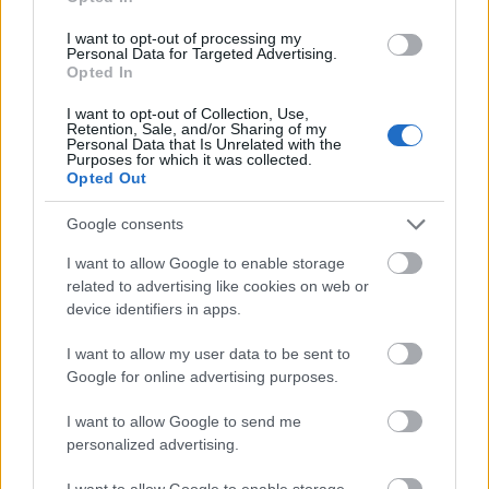
I want to opt-out of processing my
Personal Data for Targeted Advertising.
Opted In
I want to opt-out of Collection, Use,
Retention, Sale, and/or Sharing of my
Personal Data that Is Unrelated with the
Purposes for which it was collected.
Opted Out
Google consents
I want to allow Google to enable storage
related to advertising like cookies on web or
device identifiers in apps.
Ο Ευρωπαϊκός Κανονισμός ΕΚ 261 προβλέπει ότι
I want to allow my user data to be sent to
οι επιβάτες δικαιούνται αποζημίωση σε περίπτωση
Google for online advertising purposes.
καθυστέρησης πάνω από τρεις ώρες, άρνησης
I want to allow Google to send me
επιβίβασης και ματαίωσης της πτήσης για λόγους
personalized advertising.
που οφείλονται στην αεροπορική εταιρεία όταν
I want to allow Google to enable storage