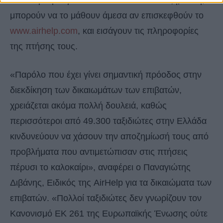
είναι σίγουροι για το εάν δικαιούνται αποζημίωση,
μπορούν να το μάθουν άμεσα αν επισκεφθούν το
www.airhelp.com
, και εισάγουν τις πληροφορίες
της πτήσης τους.
«Παρόλο που έχει γίνει σημαντική πρόοδος στην
διεκδίκηση των δικαιωμάτων των επιβατών,
χρειάζεται ακόμα πολλή δουλειά, καθώς
περισσότεροι από 49.300 ταξιδιώτες στην Ελλάδα
κινδυνεύουν να χάσουν την αποζημίωσή τους από
προβλήματα που αντιμετώπισαν στις πτήσεις
πέρυσι το καλοκαίρι», αναφέρει ο Παναγιώτης
Διβάνης, Ειδικός της AirHelp για τα δικαιώματα των
επιβατών. «Πολλοί ταξιδιώτες δεν γνωρίζουν τον
Κανονισμό ΕΚ 261 της Ευρωπαϊκής Ένωσης ούτε