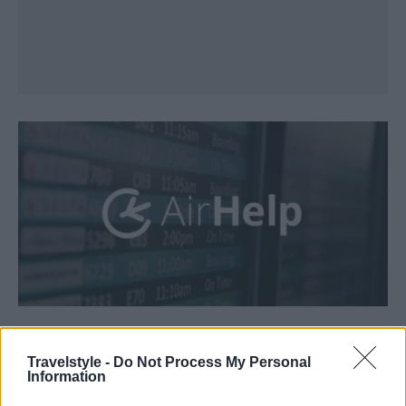
Ποια είναι τα δικαιώματα τα
Travelstyle -
Do Not Process My Personal
επιβατών;
Information