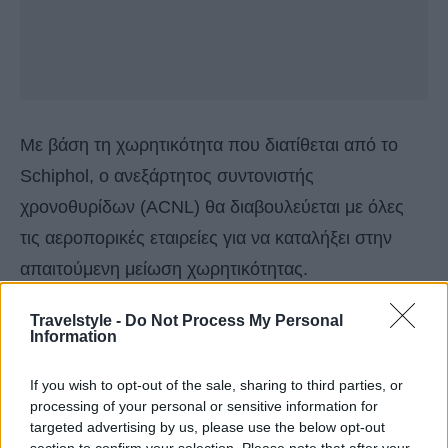
Με βάση τη χωρητικότητα που διατίθεται από το
Schiphol, ο ανεξάρτητος συντονιστής
χρονοθυρίδων (ACNL) θα διαβουλεύεται με όλες
τις αεροπορικές εταιρείες για να καταλήξει στην
απαιτούμενη μείωση χωρητικότητας.
Travelstyle -
Do Not Process My Personal
KLM: «Οι νέοι περιορισμοί Schiphol δεν
Information
προσφέρουν καμία προοπτική»
If you wish to opt-out of the sale, sharing to third parties, or
processing of your personal or sensitive information for
Το Schiphol ανακοίνωσε ότι θα περιορίσει και πάλι
targeted advertising by us, please use the below opt-out
σημαντικά τον τοπικό αριθμό των επιβατών που
section to confirm your selection. Please note that after your