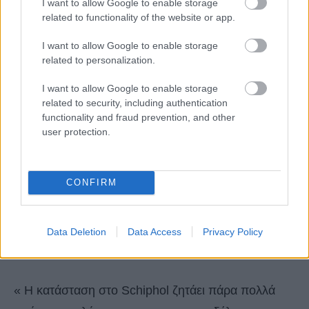
I want to allow Google to enable storage
related to functionality of the website or app.
I want to allow Google to enable storage
Αυτό δημιουργεί μια απελπιστική κατάσταση, η
related to personalization.
οποία συνεχίζεται από τον Μάιο. Η λύση στα
I want to allow Google to enable storage
συνεχιζόμενα προβλήματα στο Schiphol αναζητείται
related to security, including authentication
functionality and fraud prevention, and other
ξανά και ξανά από αεροπορικές εταιρείες όπως η
user protection.
KLM και συνεπώς από τους πελάτες μας. Ο
διαρκής περιορισμός του αριθμού των επιβατών
CONFIRM
που επιβιβάζονται τοπικά βλάπτει την εμπιστοσύνη
των πελατών μας που μπορούν και θέλουν να
ταξιδέψουν ξανά μαζί μας μετά τη σοβαρή κρίση
Data Deletion
Data Access
Privacy Policy
του COVID.
« Η κατάσταση στο Schiphol ζητάει πάρα πολλά