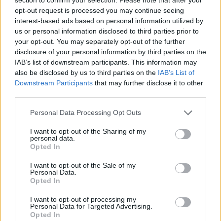
opt-out request is processed you may continue seeing
αναχωρούν αυτόν τον χειμώνα. Αυτό είναι αρκετό
interest-based ads based on personal information utilized by
για την
KLM
.
us or personal information disclosed to third parties prior to
your opt-out. You may separately opt-out of the further
disclosure of your personal information by third parties on the
Ενώ οι αεροπορικές εταιρείες εξακολουθούσαν να
IAB’s list of downstream participants. This information may
αντιμετωπίζουν μείωση κατά 18% στον αριθμό των
also be disclosed by us to third parties on the
IAB’s List of
Downstream Participants
that may further disclose it to other
τοπικών αναχωρούντων επιβατών την περίοδο έως
third parties.
και τα τέλη Οκτωβρίου, μείωση έως και 22% ισχύει
Please note that this website/app uses one or more Google
Personal Data Processing Opt Outs
για τη χειμερινή περίοδο (έως και τον Μάρτιο).
services and may gather and store information including but
not limited to your visit or usage behaviour. You may click to
I want to opt-out of the Sharing of my
personal data.
grant or deny consent to Google and its third-party tags to
Opted In
use your data for below specified purposes in below Google
consent section.
I want to opt-out of the Sale of my
Personal Data.
Opted In
I want to opt-out of processing my
Personal Data for Targeted Advertising.
Opted In