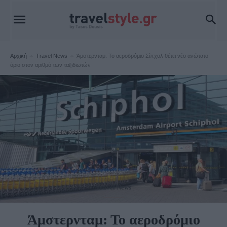
Αρχική
Travel News
Άμστερνταμ: Το αεροδρόμιο Σίπχολ θέτει νέο ανώτατο
όριο στον αριθμό των ταξιδιωτών
Travel News
Άμστερνταμ: Το αεροδρόμιο