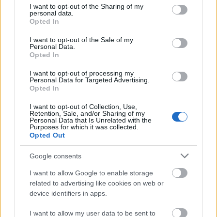
not limited to your visit or usage behaviour. You may click to
I want to opt-out of the Sharing of my
σήμερα με καθημερινό κούρδισμα.
personal data.
grant or deny consent to Google and its third-party tags to
Opted In
use your data for below specified purposes in below Google
consent section.
I want to opt-out of the Sale of my
Personal Data.
Opted In
I want to opt-out of processing my
Personal Data for Targeted Advertising.
Opted In
I want to opt-out of Collection, Use,
Retention, Sale, and/or Sharing of my
Personal Data that Is Unrelated with the
Purposes for which it was collected.
Opted Out
Google consents
Shutterstock
I want to allow Google to enable storage
related to advertising like cookies on web or
Δραστηριότητες που απογειώνουν την
device identifiers in apps.
εμπειρία μας
I want to allow my user data to be sent to