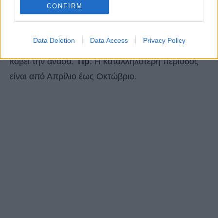
CONFIRM
Με τη βοήθεια των έμπειρων εκπαιδευτών μπορείτε
να απολαύσετε αυτή τη μοναδική εμπειρία κι να
Data Deletion
Data Access
Privacy Policy
“πετάξετε” απολαμβάνοντας πανοραμική θέα που
κόβει την ανάσα.
Tip
: Η καταλληλότερη περίοδος
είναι από Απρίλιο έως Οκτώβριο.