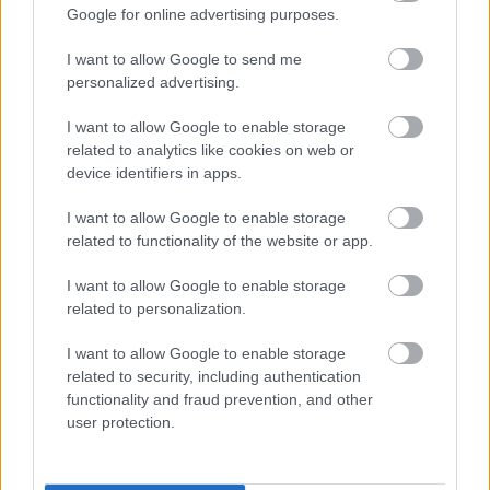
Google for online advertising purposes.
Όπως προαναφέραμε, η Παραμυθιά είναι ιδιαίτερα
γνωστός προορισμός στους λάτρεις των extreme
I want to allow Google to send me
personalized advertising.
sports, με τους κατοίκους να είναι αρκετά
δραστήριοι στο κομμάτι του εναλλακτικού
I want to allow Google to enable storage
related to analytics like cookies on web or
τουρισμού. Μια δραστηριότητα που έχει αναδείξει
device identifiers in apps.
την Παραμυθιά σε κορυφαίο προορισμό
I want to allow Google to enable storage
παγκοσμίως για όσους αναζητούν την αδρεναλίνη
related to functionality of the website or app.
είναι το
αλεξίπτωτο πλαγιάς
. Σε αυτό έχει
I want to allow Google to enable storage
συμβάλλει σημαντικά ο Αεραθλητικός Σύλλογος
related to personalization.
Παραμυθιάς, ο οποίος δραστηριοποιείται ενεργά
I want to allow Google to enable storage
από το 1996. Στο όρος Γκορίλα λαμβάνουν χώρα
related to security, including authentication
πανελλήνια πρωταθλήματα paragliding, με την
functionality and fraud prevention, and other
user protection.
υποστήριξη του Δήμου Σουλίου, τα οποία
προσελκύουν αθλητές από όλη την Ελλάδα.