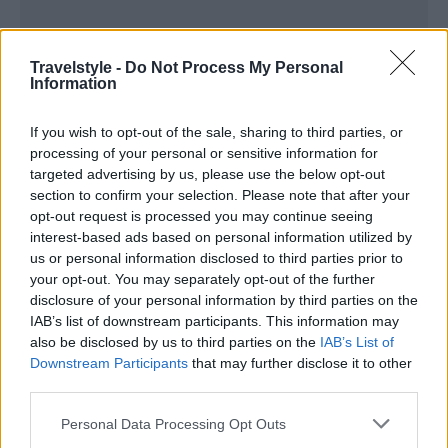
Travelstyle -
Do Not Process My Personal
Information
Επίσης, μέσα στον οικισμό βρίσκεται και ο
αρχαιολογικός χώρος όπου λειτουργούσε το
If you wish to opt-out of the sale, sharing to third parties, or
Λουτρό
, το οποίο κατασκευάστηκε στα τέλη της
processing of your personal or sensitive information for
targeted advertising by us, please use the below opt-out
βυζαντινής περιόδου ή στις αρχές της
section to confirm your selection. Please note that after your
Τουρκοκρατίας και αξίζει να δείτε. Τέλος, μπορείτε
opt-out request is processed you may continue seeing
interest-based ads based on personal information utilized by
να θαυμάσετε το εμβληματικό κτίριο του
Δημοτικού
us or personal information disclosed to third parties prior to
Σχολείου Βούλγαρη
, το οποίο είναι άρρηκτα
your opt-out. You may separately opt-out of the further
disclosure of your personal information by third parties on the
συνδεδεμένο με ιστορικά γεγονότα της περιοχής
IAB’s list of downstream participants. This information may
και πρόκειται να λειτουργήσει ως χώρος πολιτισμού
also be disclosed by us to third parties on the
IAB’s List of
Downstream Participants
that may further disclose it to other
και εκπαίδευσης. Απαρατήρητο από την περιήγησή
third parties.
σας δε θα περάσει το ιστορικό
Ρολόι
που δεσπόζει
Please note that this website/app uses one or more Google
Personal Data Processing Opt Outs
εκεί από το 1750 και συνεχίζει να λειτουργεί έως
services and may gather and store information including but