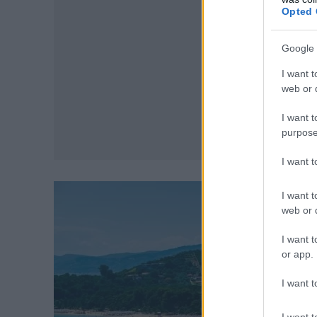
Opted 
Google 
I want t
web or d
I want t
purpose
I want 
I want t
web or d
I want t
or app.
I want t
I want t