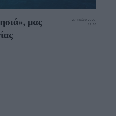
ησιά», μας
27 Μαΐου 2020,
12:36
ίας