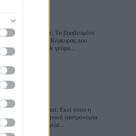
Toula’s Seaside: Το βραβευμένο
εστιατόριο της Κέρκυρας που
μετατρέπει κάθε γεύμα...
28 Ιουλίου 2026, 11:05
Cavos Restaurant: Εκεί όπου η
αυθεντική ελληνική γαστρονομία
συναντά τη μαγεία...
28 Ιουλίου 2026, 10:58