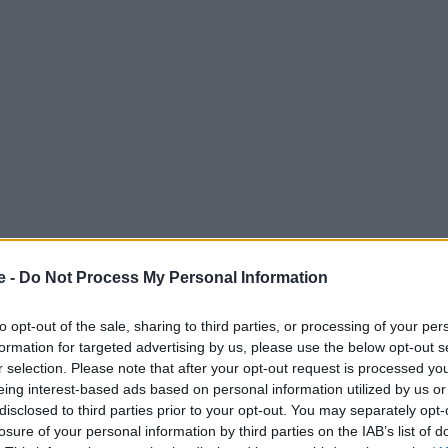
e -
Do Not Process My Personal Information
ικά, ο βρετανικός τύπος εξυμνεί την ομορφιά του
to opt-out of the sale, sharing to third parties, or processing of your per
δα
ήταν από
τις πρώτες χώρες της Ευρώπης
που
formation for targeted advertising by us, please use the below opt-out s
στες από το εξωτερικό από τις αρχές Ιουνίου χωρίς να
r selection. Please note that after your opt-out request is processed y
eing interest-based ads based on personal information utilized by us or
α 21 κορυφαία ελληνικά νησιά, σύμφωνα με το γνωστό
disclosed to third parties prior to your opt-out. You may separately opt-
raveller
.
losure of your personal information by third parties on the IAB’s list of