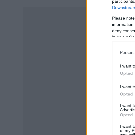
participants
Downstream 
-
Please note
information 
deny consent
in below Go
Persona
I want t
Opted 
I want t
Opted 
I want 
Advertis
Opted 
I want t
of my P
was col