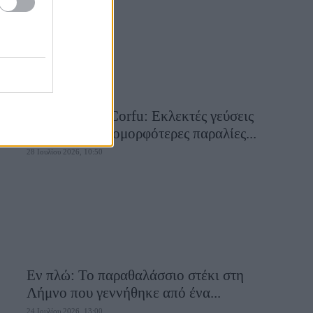
Aiolia Avlaki Corfu: Εκλεκτές γεύσεις
σε μία από τις ομορφότερες παραλίες...
28 Ιουλίου 2026, 10:50
Εν πλώ: Το παραθαλάσσιο στέκι στη
Λήμνο που γεννήθηκε από ένα...
24 Ιουλίου 2026, 13:00