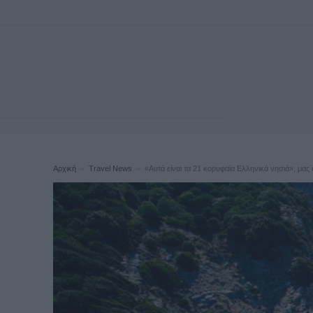
Αρχική
Travel News
«Αυτά είναι τα 21 κορυφαία Ελληνικά νησιά», μας