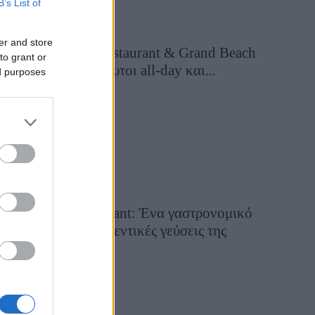
B’s List of
er and store
Grand Asia Restaurant & Grand Beach
to grant or
Club: Οι απόλυτοι all-day και...
ed purposes
12 ώρες πριν
Tsapis Restaurant: Ένα γαστρονομικό
ταξίδι στις αυθεντικές γεύσεις της
Σίφνου!
29 Ιουλίου 2026, 9:54