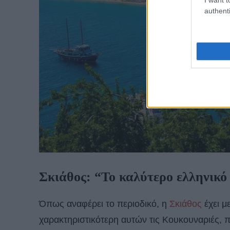
authenti
Σκιάθος: “Το καλύτερο ελληνικό
Όπως αναφέρει το περιοδικό, η
Σκιάθος
έχει μ
χαρακτηριστικότερη αυτών τις Κουκουναριές, πο