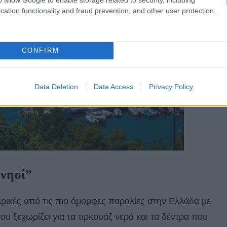
cation functionality and fraud prevention, and other user protection.
CONFIRM
Data Deletion
Data Access
Privacy Policy
 νησί”
ερικές από τις πιο όμορφες παραλίες στην Ελλάδα με
υ ξεχωρίζει για τα τιρκουάζ νερά και τα δέντρα που