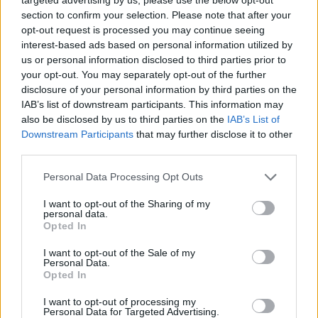
1 κούπα παγωμένο ανανά μαζί με παπάγια ή
section to confirm your selection. Please note that after your
ροδάκινο
opt-out request is processed you may continue seeing
interest-based ads based on personal information utilized by
1 1/2 κούπα νερό καρύδας
us or personal information disclosed to third parties prior to
your opt-out. You may separately opt-out of the further
disclosure of your personal information by third parties on the
IAB’s list of downstream participants. This information may
also be disclosed by us to third parties on the
IAB’s List of
Downstream Participants
that may further disclose it to other
third parties.
Please note that this website/app uses one or more Google
Personal Data Processing Opt Outs
services and may gather and store information including but
not limited to your visit or usage behaviour. You may click to
I want to opt-out of the Sharing of my
personal data.
grant or deny consent to Google and its third-party tags to
Opted In
use your data for below specified purposes in below Google
consent section.
I want to opt-out of the Sale of my
Personal Data.
Opted In
Εκτέλεση
:
I want to opt-out of processing my
Personal Data for Targeted Advertising.