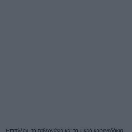
Επιπλέον, τα ταβερνάκια και τα μικρά καφενεδάκια