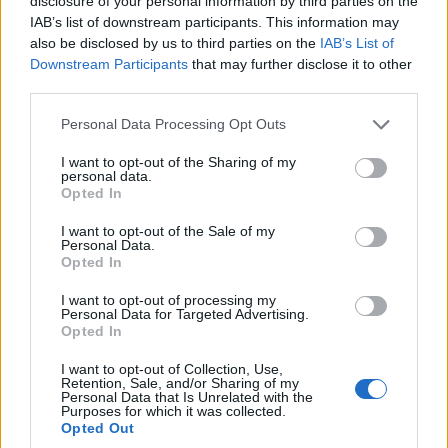
disclosure of your personal information by third parties on the
IAB’s list of downstream participants. This information may
also be disclosed by us to third parties on the
IAB’s List of
Downstream Participants
that may further disclose it to other
third parties.
Please note that this website/app uses one or more Google
Personal Data Processing Opt Outs
services and may gather and store information including but
not limited to your visit or usage behaviour. You may click to
I want to opt-out of the Sharing of my
personal data.
grant or deny consent to Google and its third-party tags to
Opted In
use your data for below specified purposes in below Google
consent section.
I want to opt-out of the Sale of my
Personal Data.
Opted In
I want to opt-out of processing my
Personal Data for Targeted Advertising.
Φυσικά, το αποτέλεσμα θα σας αποζημιώσει και με
Opted In
το παραπάνω, αφού εδώ θα περάσετε μερικές
I want to opt-out of Collection, Use,
μέρες σε απόλυτη ησυχία, αφού τα αυτοκίνητα
Retention, Sale, and/or Sharing of my
Personal Data that Is Unrelated with the
Purposes for which it was collected.
απουσιάζουν και οι δρόμοι είναι αυτά τα μικρά
Opted Out
στενά σοκάκια για περπάτημα και βόλτα. Το Λουτρό