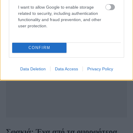
I want to allow Google to enable storage
related to security, including authentication
functionality and fraud prevention, and other
user protection.
CONFIRM
Data Deletion
Data Access
Privacy Policy
Σφακιά: Ένα από τα ομορφότερα