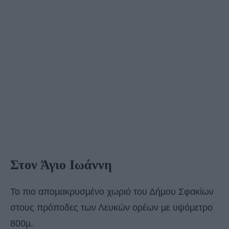
Στον Άγιο Ιωάννη
Το πιο αποµακρυσµένο χωριό του Δήµου Σφακίων
στους πρόποδες των Λευκών ορέων µε υψόµετρο
800µ.