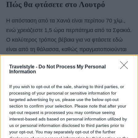
Πώς θα φτάσετε στο Λουτρό
Η απόσταση από τα Χανιά είναι περίπου 70 χλμ.,
ενώ χρειάζεστε 1,5 ώρα περπάτημα από τα Σφακιά.
Ο καλύτερος τρόπος βέβαια για να φτάσετε εδώ
είναι από τη θάλασσα, καθώς πραγματοποιούνται
καθημερινά δρομολόγια
με καραβάκι από τα
Travelstyle -
Do Not Process My Personal
Σφακιά
, διάρκειας μόλις 15 λεπτών. Επιπλέον
Information
καραβάκι φεύγει και από τη Σούγια, τη Γαύδο, τη
If you wish to opt-out of the sale, sharing to third parties, or
Παλαιόχωρα και την Αγία Ρουμέλη.
processing of your personal or sensitive information for
targeted advertising by us, please use the below opt-out
section to confirm your selection. Please note that after your
opt-out request is processed you may continue seeing
interest-based ads based on personal information utilized by
us or personal information disclosed to third parties prior to
your opt-out. You may separately opt-out of the further