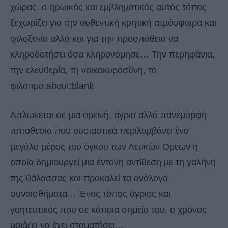
χώρας, ο ηρωικός και εµβληµατικός αυτός τόπος
ξεχωρίζει για την αυθεντική κρητική ατµόσφαιρα και
φιλοξενία αλλά και για την προσπάθεια να
κληροδοτήσει όσα κληρονόμησε… Την περηφάνια,
την ελευθερία, τη νοικοκυροσύνη, το
φιλότιμο.about:blank
Απλώνεται σε µια ορεινή, άγρια αλλά πανέµορφη
τοποθεσία που ουσιαστικά περιλαµβάνει ένα
µεγάλο µέρος του όγκου των Λευκών Ορέων η
οποία δημιουργεί µια έντονη αντίθεση µε τη γαλήνη
της θάλασσας και προκαλεί τα ανάλογα
συναισθήματα… Ένας τόπος άγριος και
γοητευτικός που σε κάποια σημεία του, ο χρόνος
μοιάζει να έχει σταματήσει…