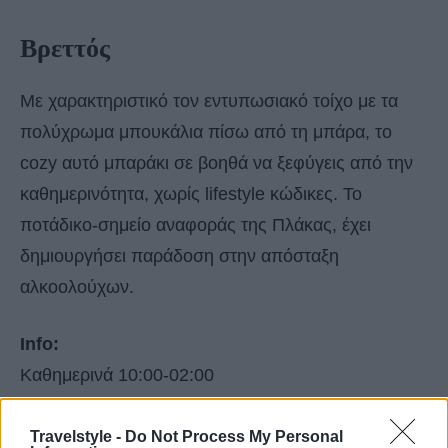
Βρεττός
Με χαρακτηριστικό τον εντυπωσιακό τοίχο με τα
πολύχρωμα μπουκάλια πίσω από τη μπάρα, το
cozy αυτό μπαράκι σε βοηθά να ξεφύγεις από την
καθημερινότητα, χωρίς lifestyle κώδικες. Το
ποτάδικο-σημείο αναφοράς της Πλάκας, έχει
δημιουργήσει παράδοση στην απόσταξη
αλκοολούχων.
Info:
Καθημερινά 10:00-02:00
Κυδαθηναίων 41, Πλάκα, Τ. 210 3232110
Travelstyle -
Do Not Process My Personal