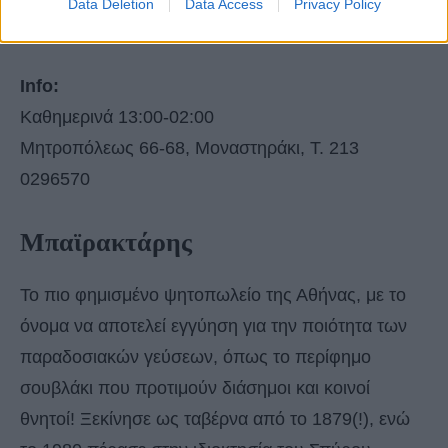
Data Deletion
Data Access
Privacy Policy
Info:
Καθημερινά 13:00-02:00
Μητροπόλεως 66-68, Μοναστηράκι, Τ. 213
0296570
Μπαϊρακτάρης
To πιο φημισμένο ψητοπωλείο της Αθήνας, με το
όνομα να αποτελεί εγγύηση για την ποιότητα των
παραδοσιακών γεύσεων, όπως το περίφημο
σουβλάκι που προτιμούν διάσημοι και κοινοί
θνητοί! Ξεκίνησε ως ταβέρνα από το 1879(!), ενώ