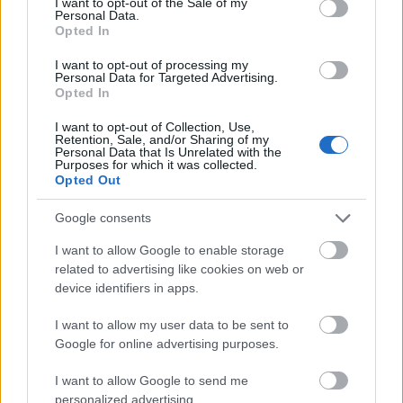
I want to opt-out of the Sale of my
Personal Data.
Opted In
Ένα από τα σοφιστικέ wine bistrot με πάνω από
I want to opt-out of processing my
500 ετικέτες από ελληνικούς και διεθνείς
Personal Data for Targeted Advertising.
Opted In
αμπελώνες. Στο φινετσάτο χώρο ή έξω στον
I want to opt-out of Collection, Use,
πεζόδρομο με θέα την Ακρόπολη και τα
Retention, Sale, and/or Sharing of my
Personal Data that Is Unrelated with the
νεοκλασικά, η εμπειρία του wine pairing
Purposes for which it was collected.
Opted Out
συµπληρώνεται µε ψαρικά, θαλασσινά,τυριά και
αλλαντικά ωρίµανσης!
Google consents
I want to allow Google to enable storage
related to advertising like cookies on web or
device identifiers in apps.
I want to allow my user data to be sent to
Google for online advertising purposes.
I want to allow Google to send me
personalized advertising.