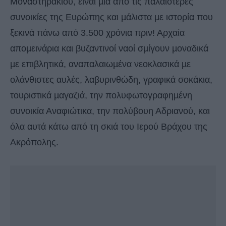
Μοναστηρακίου, είναι µια από τις παλαιότερες
συνοικίες της Ευρώπης και µάλιστα µε ιστορία που
ξεκινά πάνω από 3.500 χρόνια πριν! Αρχαία
αποµεινάρια και βυζαντινοί ναοί σµίγουν µοναδικά
µε επιβλητικά, αναπαλαιωµένα νεοκλασικά µε
ολάνθιστες αυλές, λαβυρινθώδη, γραφικά σοκάκια,
τουριστικά µαγαζιά, την πολυφωτογραφηµένη
συνοικία Αναφιώτικα, την πολύβουη Αδριανού, και
όλα αυτά κάτω από τη σκιά του Ιερού Βράχου της
Ακρόπολης.