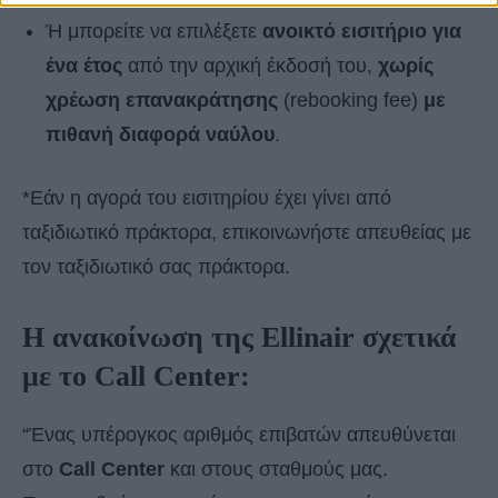
Ή μπορείτε να επιλέξετε
ανοικτό εισιτήριο για
ένα έτος
από την αρχική έκδοσή του,
χωρίς
χρέωση επανακράτησης
(rebooking fee)
με
πιθανή διαφορά ναύλου
.
*Εάν η αγορά του εισιτηρίου έχει γίνει από
ταξιδιωτικό πράκτορα, επικοινωνήστε απευθείας με
τον ταξιδιωτικό σας πράκτορα.
Η ανακοίνωση της Ellinair σχετικά
με το Call Center:
“Ένας υπέρογκος αριθμός επιβατών απευθύνεται
στο
Call Center
και στους σταθμούς μας.