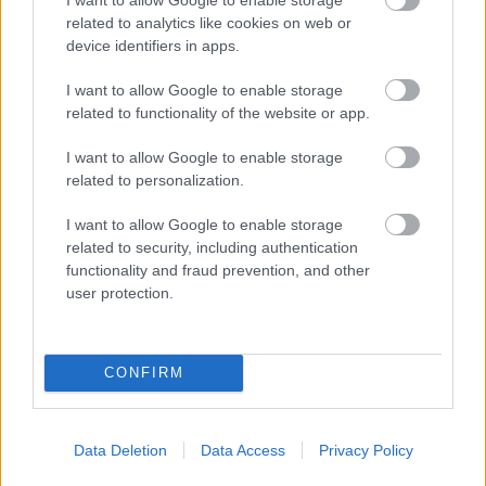
πιθανόν να ισχύσουν χρεώσεις (π.χ. διαφορά
related to analytics like cookies on web or
ναύλου, χρέωση επανακράτησης).
device identifiers in apps.
I want to allow Google to enable storage
Η πτήση σας ακυρώθηκε λόγω
related to functionality of the website or app.
ταξιδιωτικών απαγορεύσεων και
I want to allow Google to enable storage
κυβερνητικών περιορισμών:
related to personalization.
Μπορείτε να λάβετε
πλήρη επιστροφή
I want to allow Google to enable storage
related to security, including authentication
χρημάτων
functionality and fraud prevention, and other
user protection.
Ή μπορείτε να προβείτε σε
επανέκδοση του
εισιτηρίου σας χωρίς χρέωση
επανακράτησης
(rebooking fee)
ή διαφοράς
CONFIRM
ναύλου
, υπό την προϋπόθεση ότι γνωρίζετε τις
νέες ημερομηνίες ταξιδιού (ολοκλήρωση μέχρι
Data Deletion
Data Access
Privacy Policy
τις 24 Οκτωβρίου 2020)