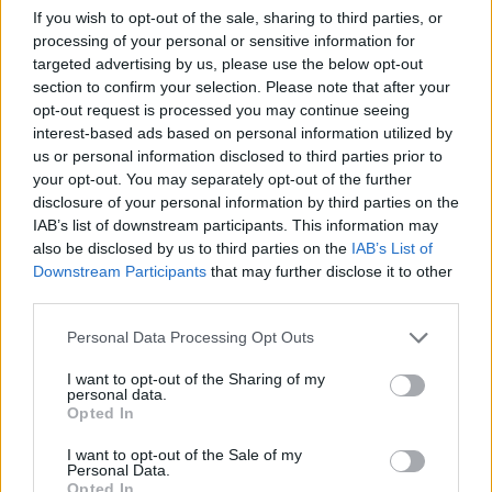
If you wish to opt-out of the sale, sharing to third parties, or
Μαρτίου 2020, μπορείτε να το αλλάξετε με νέα
processing of your personal or sensitive information for
ημερομηνία ταξιδιού έως τις 24 Οκτωβρίου 2020,
targeted advertising by us, please use the below opt-out
section to confirm your selection. Please note that after your
χωρίς χρέωση επανακράτησης (rebooking fee).
opt-out request is processed you may continue seeing
Βασική προϋπόθεση είναι η ταυτόχρονη επιλογή
interest-based ads based on personal information utilized by
us or personal information disclosed to third parties prior to
των νέων ημερομηνιών ταξιδιού, κατά τη διάρκεια
your opt-out. You may separately opt-out of the further
της ακύρωσης. Ισχύει μόνο για την ίδια κατηγορία
disclosure of your personal information by third parties on the
IAB’s list of downstream participants. This information may
ναύλου και όχι για αναβαθμίσεις, όπου ισχύει
also be disclosed by us to third parties on the
IAB’s List of
πιθανή χρέωση διαφοράς ναύλων.
Downstream Participants
that may further disclose it to other
third parties.
Please note that this website/app uses one or more Google
Personal Data Processing Opt Outs
services and may gather and store information including but
not limited to your visit or usage behaviour. You may click to
I want to opt-out of the Sharing of my
personal data.
grant or deny consent to Google and its third-party tags to
Opted In
use your data for below specified purposes in below Google
consent section.
I want to opt-out of the Sale of my
Personal Data.
Opted In