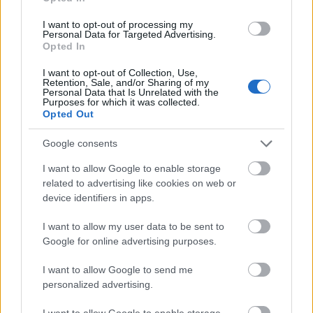
I want to opt-out of processing my
Personal Data for Targeted Advertising.
Opted In
I want to opt-out of Collection, Use,
Retention, Sale, and/or Sharing of my
Personal Data that Is Unrelated with the
Purposes for which it was collected.
Opted Out
Google consents
I want to allow Google to enable storage
Έχετε εισιτήριο και δεν γνωρίζετε τη νέα
related to advertising like cookies on web or
ημερομηνία του ταξιδιού σας:
device identifiers in apps.
I want to allow my user data to be sent to
Εάν το εισιτήριό σας εκδόθηκε πριν ή στις 12
Google for online advertising purposes.
Μαρτίου, υπάρχει η επιλογή ανοικτού εισιτηρίου για
I want to allow Google to send me
ένα έτος. Σε αυτή την περίπτωση, δε χρειάζεται να
personalized advertising.
ορίσετε νέες ημερομηνίες κατά την ακύρωση, ενώ
I want to allow Google to enable storage