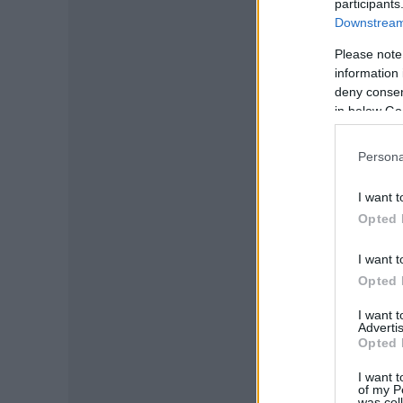
participants
-
Downstream 
Please note
information 
deny consent
in below Go
Persona
I want t
Opted 
I want t
Opted 
I want 
Advertis
Opted 
I want t
of my P
was col