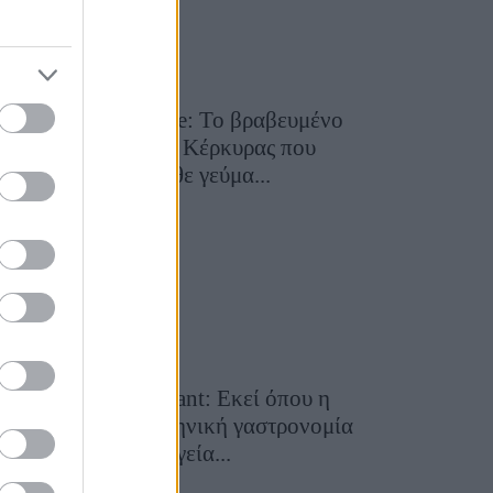
Toula’s Seaside: Το βραβευμένο
εστιατόριο της Κέρκυρας που
μετατρέπει κάθε γεύμα...
28 Ιουλίου 2026, 11:05
Cavos Restaurant: Εκεί όπου η
αυθεντική ελληνική γαστρονομία
συναντά τη μαγεία...
28 Ιουλίου 2026, 10:58