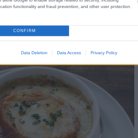
κότερα να ταξιδέψουμε), εδώ είναι επίσης δύσκολο
cation functionality and fraud prevention, and other user protection.
τή την εστίαση να τα απολαύσουμε… το πάμε ένα βήμα
σας για τους αγαπημένους σας, αρκεί να προμηθευτείτε
 λίγο… ταλέντο!
CONFIRM
non
Data Deletion
Data Access
Privacy Policy