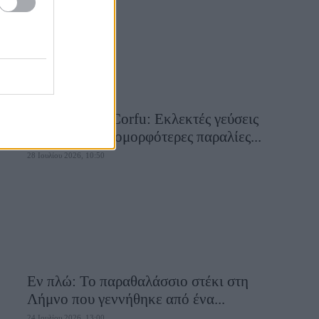
Aiolia Avlaki Corfu: Εκλεκτές γεύσεις
σε μία από τις ομορφότερες παραλίες...
28 Ιουλίου 2026, 10:50
Εν πλώ: Το παραθαλάσσιο στέκι στη
Λήμνο που γεννήθηκε από ένα...
24 Ιουλίου 2026, 13:00