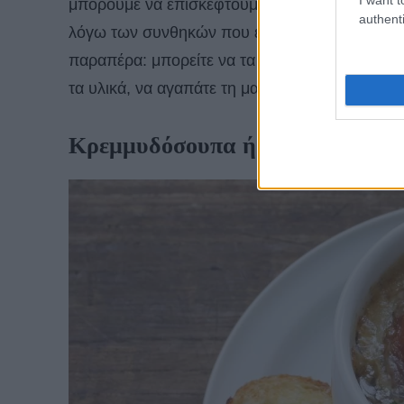
μπορούμε να επισκεφτούμε το Παρίσι (και γενι
authenti
λόγω των συνθηκών που επικρατούν και κλεισ
παραπέρα: μπορείτε να τα φτιάξετε στο σπίτι 
τα υλικά, να αγαπάτε τη μαγειρική και να έχετε
Κρεμμυδόσουπα ή Soupe à l’oig