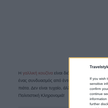
Travelstyl
Η
γαλλική κουζίνα
είναι διάσημη σε όλο τον κόσ
If you wish 
ένας συνδυασμός από έντονες, φυσικές γεύσει
sensitive in
πιάτα. Δεν είναι τυχαίο, άλλωστε που το 2010 
confirm you
continue se
Πολιτιστική Κληρονομιά!
information 
further disc