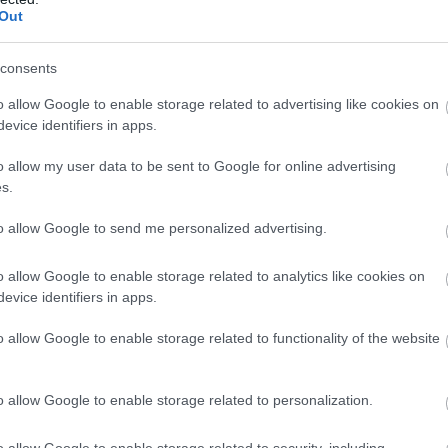
Out
consents
o allow Google to enable storage related to advertising like cookies on
evice identifiers in apps.
o allow my user data to be sent to Google for online advertising
s.
to allow Google to send me personalized advertising.
τη μορφή του κρασιού και του τυριού. Από το μπρι και
 το Σαρντονέ, υπάρχουν πολλοί γευστικοί συνδυασμοί
o allow Google to enable storage related to analytics like cookies on
evice identifiers in apps.
o allow Google to enable storage related to functionality of the website
ύτερα
φαγητά της γαλλικής κουζίνας
που αξίζει να
 μόνο αφού πολλά από αυτά, αν όχι όλα, θα τα βρείτε
o allow Google to enable storage related to personalization.
Ελλάδα. Αλλά επειδή όλο αυτό το διάστημα δεν
o allow Google to enable storage related to security, including