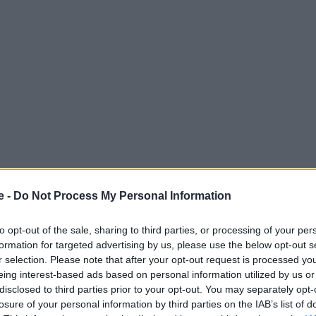
e -
Do Not Process My Personal Information
μο για τη φινέτσα και την πλούσια γεύση της. Είναι
to opt-out of the sale, sharing to third parties, or processing of your per
ς που ενώνονται για να δημιουργήσουν αξέχαστα
formation for targeted advertising by us, please use the below opt-out s
η
UNESCO
ανακήρυξε τη
γαλλική κουζίνα
ως Άυλη
r selection. Please note that after your opt-out request is processed y
eing interest-based ads based on personal information utilized by us or
disclosed to third parties prior to your opt-out. You may separately opt-
losure of your personal information by third parties on the IAB’s list of