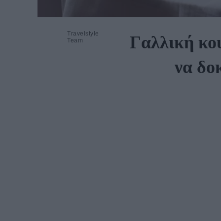
Travelstyle
Γαλλική κου
Team
να δο