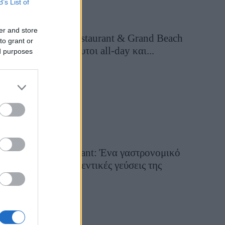
B’s List of
er and store
Grand Asia Restaurant & Grand Beach
to grant or
Club: Οι απόλυτοι all-day και...
ed purposes
2 ημέρες πριν
Tsapis Restaurant: Ένα γαστρονομικό
ταξίδι στις αυθεντικές γεύσεις της
Σίφνου!
29 Ιουλίου 2026, 9:54