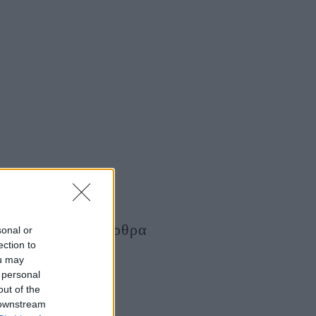
Τελευταία Άρθρα
sonal or
ection to
ou may
 personal
out of the
 downstream