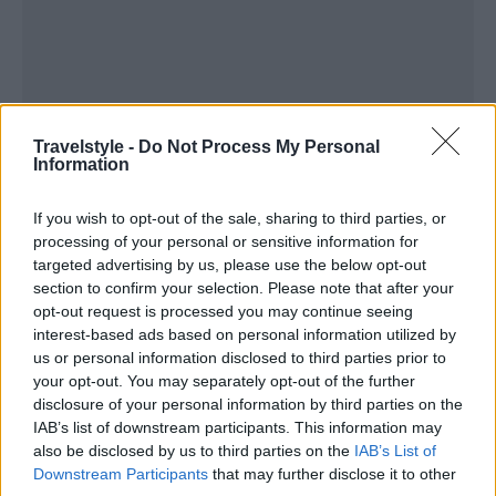
Travelstyle -
Do Not Process My Personal
Information
If you wish to opt-out of the sale, sharing to third parties, or
processing of your personal or sensitive information for
Στην Premium Οικονομική θέση, οι επιβάτες θα
targeted advertising by us, please use the below opt-out
section to confirm your selection. Please note that after your
έχουν την ευκαιρία να απολαύσουν θρεπτικά και
opt-out request is processed you may continue seeing
νόστιμα πιάτα, όπως jackfruit με κάρυ και ρύζι
interest-based ads based on personal information utilized by
us or personal information disclosed to third parties prior to
basmati ή στιφάδο με κάστανο και κολοκύθια, ενώ
your opt-out. You may separately opt-out of the further
για επιδόρπιο ελαφρύ cheesecake σοκολάτας με
disclosure of your personal information by third parties on the
IAB’s list of downstream participants. This information may
τόφου ή παρφέ βατόμουρου με κομπόστα
also be disclosed by us to third parties on the
IAB’s List of
πορτοκαλιού.
Downstream Participants
that may further disclose it to other