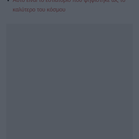
Αυτό είναι το εστιατόριο που ψηφίστηκε ως το
καλύτερο του κόσμου