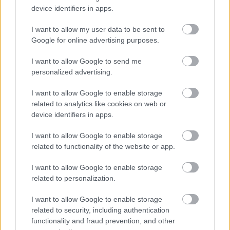
κομψά και δημιουργικά επιμελημένα πιάτα, όπως
device identifiers in apps.
ψητό κουνουπίδι με σιτάρι, καραμελωμένο αχλάδι
I want to allow my user data to be sent to
και πέστο lovage ή ζεστό ραγού από ασιατικό
Google for online advertising purposes.
τόφου και μανιτάρι shiitake με νουντλς φασολιού.
I want to allow Google to send me
Για όσους επιβάτες επιθυμούν να απολαύσουν ένα
personalized advertising.
επιδόρπιο, προσφέρεται κέικ με τροπική καρύδα
I want to allow Google to enable storage
και ανανά ή cheesecake σοκολάτας, συνοδευόμενο
related to analytics like cookies on web or
device identifiers in apps.
από γλυκό πουράκι μαύρης σοκολάτας και
κομπόστα φράουλας.
I want to allow Google to enable storage
related to functionality of the website or app.
Στην Πρώτη θέση, οι επιβάτες θα απολαύσουν
I want to allow Google to enable storage
εξαιρετικές επιλογές των vegan γευμάτων της
related to personalization.
Emirates, όπως κρεμώδες κέικ πολέντας με ραγού
I want to allow Google to enable storage
μανιταριών και θυμάρι, και σοταρισμένο σπανάκι
related to security, including authentication
functionality and fraud prevention, and other
περιχυμένο με πλούσιο χυμό λαχανικών. Τα κυρίως