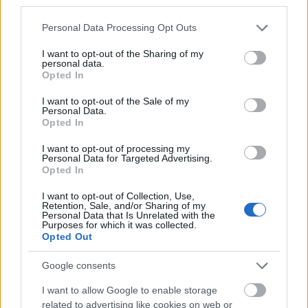
third parties.
Please note that this website/app uses one or more Google
Personal Data Processing Opt Outs
services and may gather and store information including but
not limited to your visit or usage behaviour. You may click to
I want to opt-out of the Sharing of my
personal data.
grant or deny consent to Google and its third-party tags to
Opted In
use your data for below specified purposes in below Google
consent section.
I want to opt-out of the Sale of my
Personal Data.
Opted In
I want to opt-out of processing my
Personal Data for Targeted Advertising.
Opted In
I want to opt-out of Collection, Use,
Retention, Sale, and/or Sharing of my
Personal Data that Is Unrelated with the
Purposes for which it was collected.
Opted Out
Google consents
I want to allow Google to enable storage
Στη Διακεκριμένη θέση, προσφέρεται μια σειρά από
related to advertising like cookies on web or