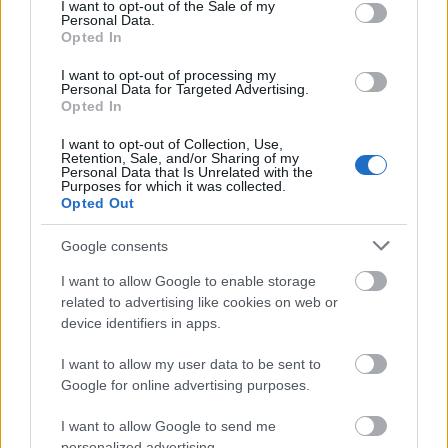
consent section.
I want to opt-out of the Sale of my
σχέδιό μας είναι από τη φύση του εμβληματικό,
Personal Data.
Opted In
ταυτόχρονα όμως και χαρακτηριστικό της ιστορικής
αρχιτεκτονικής της Αθήνας και του πλούσιου
I want to opt-out of processing my
Personal Data for Targeted Advertising.
πολιτισμού της, ενώ υιοθετεί μια νέα στιλιστική
Opted In
αφήγηση που θα εμπνεύσει το μέλλον ολόκληρης
I want to opt-out of Collection, Use,
Retention, Sale, and/or Sharing of my
της περιοχής».
Personal Data that Is Unrelated with the
Purposes for which it was collected.
Opted Out
Google consents
I want to allow Google to enable storage
related to advertising like cookies on web or
device identifiers in apps.
I want to allow my user data to be sent to
Google for online advertising purposes.
I want to allow Google to send me
personalized advertising.