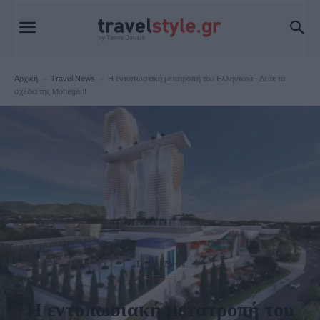
Αρχική
Travel News
Η εντυπωσιακή μετατροπή του Ελληνικού - Δείτε τα
σχέδια της Mohegan!
Travel News
Η εντυπωσιακή μετατροπή του