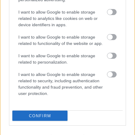
I want to allow Google to enable storage
related to analytics like cookies on web or
device identifiers in apps.
I want to allow Google to enable storage
related to functionality of the website or app.
I want to allow Google to enable storage
related to personalization.
Η Αθήνα ως κορυφαίος προορισμός
MICE
I want to allow Google to enable storage
related to security, including authentication
functionality and fraud prevention, and other
Όπως αναφέρθηκε, με υπερσύγχρονες
user protection.
εγκαταστάσεις που θα αναδείξουν την Αθήνα ως
κορυφαίο προορισμό MICE (Meetings,
CONFIRM
Incentives, Conferences, Exhibitions)
, έναν
πολυχρηστικό, εσωτερικό χώρο εκδηλώσεων και