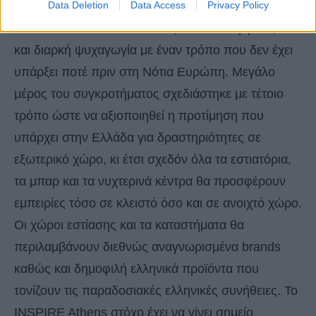
Data Deletion
Data Access
Privacy Policy
εντυπωσιακές πισίνες και υδάτινα στοιχεία, το
INSPIRE Athens θα συνδυάζει πολυτελή φιλοξενία
και διαρκή ψυχαγωγία με έναν τρόπο που δεν έχει
υπάρξει ποτέ πριν στη Νότια Ευρώπη. Μεγάλο
μέρος του συγκροτήματος σχεδιάστηκε με τέτοιο
τρόπο ώστε να αξιοποιηθεί η προτίμηση που
υπάρχει στην Ελλάδα για δραστηριότητες σε
εξωτερικό χώρο, κι έτσι σχεδόν όλα τα εστιατόρια,
τα μπαρ και τα νυχτερινά κέντρα θα προσφέρουν
εμπειρίες τόσο σε κλειστό όσο και σε ανοιχτό χώρο.
Οι χώροι εστίασης και τα καταστήματα θα
περιλαμβάνουν διεθνώς αναγνωρισμένα brands
καθώς και δημοφιλή ελληνικά προϊόντα που
τονίζουν τις παραδοσιακές ελληνικές συνήθειες. Το
INSPIRE Athens στόχο έχει να γίνει σημείο