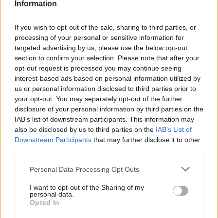
«Αντιληφθήκαμε ότι σκοπός του INSPIRE Athens
Information
είναι να συμβολίζει κάτι παραπάνω από ένα
If you wish to opt-out of the sale, sharing to third parties, or
ολοκληρωμένο ξενοδοχειακό συγκρότημα», είπε ο
processing of your personal or sensitive information for
Μάριος Κοντομέρκος, πρόεδρος και διευθύνων
targeted advertising by us, please use the below opt-out
section to confirm your selection. Please note that after your
σύμβουλος της Mohegan Gaming and
opt-out request is processed you may continue seeing
Entertainment.
interest-based ads based on personal information utilized by
us or personal information disclosed to third parties prior to
your opt-out. You may separately opt-out of the further
«Ελπίζουμε ότι το INSPIRE Athens θα γίνει ο
disclosure of your personal information by third parties on the
καταλύτης που θα πυροδοτήσει την ανάπτυξη
IAB’s list of downstream participants. This information may
also be disclosed by us to third parties on the
IAB’s List of
ολόκληρης της περιοχής του Ελληνικού στην
Downstream Participants
that may further disclose it to other
περιζήτητη αθηναϊκή ριβιέρα, και θα
third parties.
επαναπροσδιορίσει τη σύγχρονη ταυτότητας της
Please note that this website/app uses one or more Google
Personal Data Processing Opt Outs
services and may gather and store information including but
Ελλάδας για πάντα».
not limited to your visit or usage behaviour. You may click to
I want to opt-out of the Sharing of my
personal data.
grant or deny consent to Google and its third-party tags to
Opted In
Ο Paul Steelman πρόσθεσε ότι «Ολόκληρο το
use your data for below specified purposes in below Google