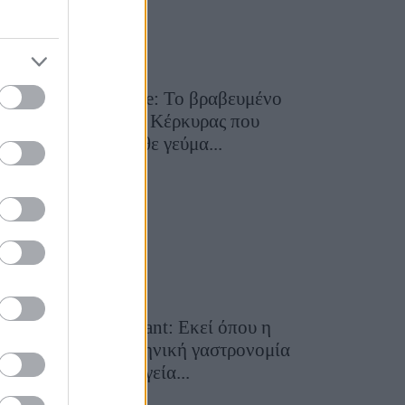
Toula’s Seaside: Το βραβευμένο
εστιατόριο της Κέρκυρας που
μετατρέπει κάθε γεύμα...
28 Ιουλίου 2026, 11:05
Cavos Restaurant: Εκεί όπου η
αυθεντική ελληνική γαστρονομία
συναντά τη μαγεία...
28 Ιουλίου 2026, 10:58