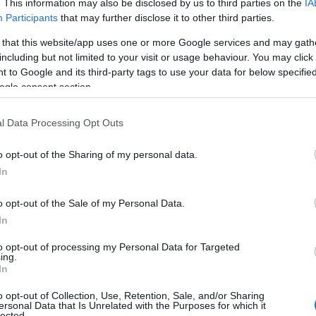
. This information may also be disclosed by us to third parties on the
IA
αχέως κινούμενου ποταμού που βλέπει μέσα από το
Participants
that may further disclose it to other third parties.
 that this website/app uses one or more Google services and may gath
including but not limited to your visit or usage behaviour. You may click 
 Advertisement -
 to Google and its third-party tags to use your data for below specifi
ogle consent section.
l Data Processing Opt Outs
o opt-out of the Sharing of my personal data.
In
o opt-out of the Sale of my Personal Data.
In
to opt-out of processing my Personal Data for Targeted
ing.
In
o opt-out of Collection, Use, Retention, Sale, and/or Sharing
ersonal Data that Is Unrelated with the Purposes for which it
lected.