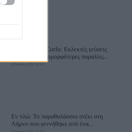
Aiolia Avlaki Corfu: Εκλεκτές γεύσεις
σε μία από τις ομορφότερες παραλίες...
28 Ιουλίου 2026, 10:50
Εν πλώ: Το παραθαλάσσιο στέκι στη
Λήμνο που γεννήθηκε από ένα...
24 Ιουλίου 2026, 13:00