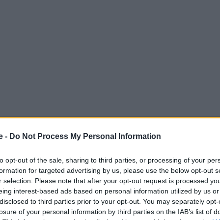
e -
Do Not Process My Personal Information
σμο άνοιξε στην Πορτογαλία περί τα τέλη του
to opt-out of the sale, sharing to third parties, or processing of your per
μήκος 516 μέτρα, βρίσκεται στην ομώνυμη πόλη της
formation for targeted advertising by us, please use the below opt-out s
 καταρράκτη Aguieiras και το φαράγγι Paiva και είναι η
r selection. Please note that after your opt-out request is processed y
eing interest-based ads based on personal information utilized by us or
κο Arouca, γνωστό για τα ακραία σπορ.
disclosed to third parties prior to your opt-out. You may separately opt-
ίσει κάποιος ενώ παράλληλα θαυμάζει την πανοραμική
losure of your personal information by third parties on the IAB’s list of