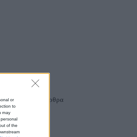
Τελευταία Άρθρα
sonal or
ection to
ou may
 personal
out of the
 downstream