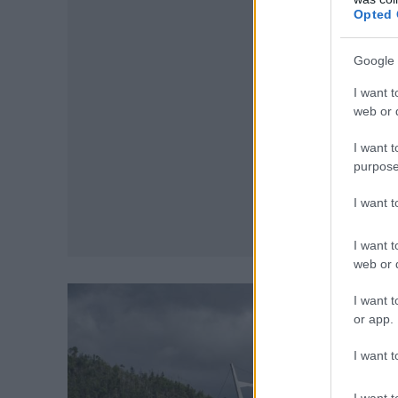
Opted 
Google 
I want t
web or d
I want t
purpose
I want 
I want t
web or d
I want t
or app.
I want t
I want t