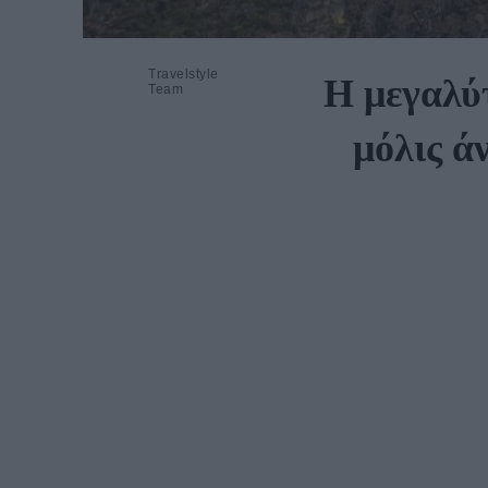
Travelstyle
Η μεγαλύ
Team
μόλις ά