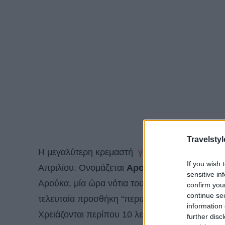
Travelstyl
Η μεγαλύτερη κρεμαστή
γέφυρα
πεζών στον κό
If you wish 
Απριλίου. Ονομάζεται
Αρούκα 516
καθώς έχει 
sensitive in
Αρούκα, μία ώρα νότια του Πόρτο – συνδέει τον
confirm you
continue se
τελευταία προσθήκη “περιπέτειας” στο γεωπάρ
information 
Χρειάζονται περίπου 10 λεπτά για να τη διασχ
further disc