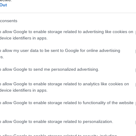
Out
consents
o allow Google to enable storage related to advertising like cookies on
evice identifiers in apps.
o allow my user data to be sent to Google for online advertising
ρίας καθηλώνει προσωρινά αεροσκάφη Boeing 737
s.
αεροπλάνα τρύπησε κατά τη διάρκεια πτήσης της
to allow Google to send me personalized advertising.
 στην Καλιφόρνια, προκαλώντας αναγκαστική
 στο πλευρά του αεροπλάνου.
o allow Google to enable storage related to analytics like cookies on
evice identifiers in apps.
ν αεροπλάνων προτού επιστρέψουν στην πτήση – μια
o allow Google to enable storage related to functionality of the website
 παγκοσμίως, αν και η United και η Alaska Airlines
ΠΑ που χρησιμοποιούν τα αεροπλάνα Boeing 737 MAX 9.
o allow Google to enable storage related to personalization.
o allow Google to enable storage related to security, including