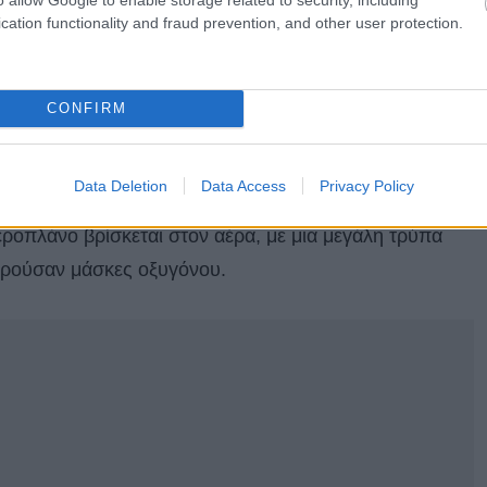
θελώς τον στόλο της με 65 αεροσκάφη Boeing 737 MAX
cation functionality and fraud prevention, and other user protection.
πέστη αυτό που περιέγραψε η FAA ως «πρόβλημα
άριο της Καλιφόρνια με 171 επιβάτες και έξι μέλη
ια αναγκαστική προσγείωση και επιστροφή στο
CONFIRM
Data Deletion
Data Access
Privacy Policy
 εκείνη την πτήση φαίνεται να δείχνει μέρος της
ροπλάνο βρίσκεται στον αέρα, με μια μεγάλη τρύπα
φορούσαν μάσκες οξυγόνου.