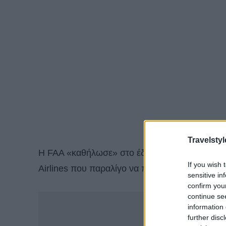
Travelstyl
Η FAA «καθήλωσε» στο έδαφος 171 αεροσκάφη 
If you wish 
Airlines που παραλίγο να προκαλέσει ατύχημα.
sensitive in
confirm you
continue se
-
information 
further disc