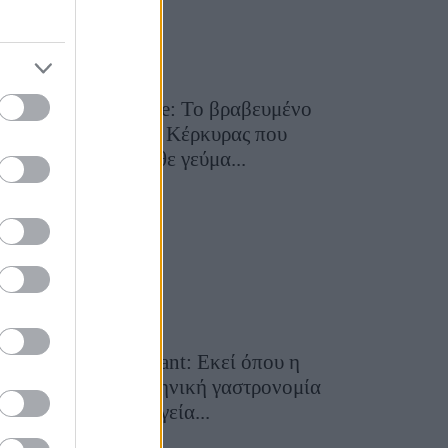
Toula’s Seaside: Το βραβευμένο
εστιατόριο της Κέρκυρας που
μετατρέπει κάθε γεύμα...
28 Ιουλίου 2026, 11:05
Cavos Restaurant: Εκεί όπου η
αυθεντική ελληνική γαστρονομία
συναντά τη μαγεία...
28 Ιουλίου 2026, 10:58