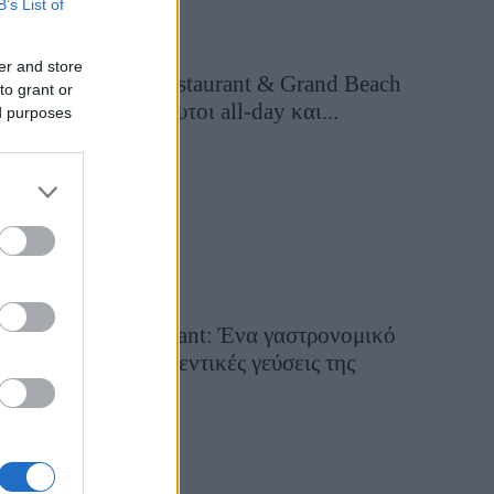
B’s List of
er and store
Grand Asia Restaurant & Grand Beach
to grant or
Club: Οι απόλυτοι all-day και...
ed purposes
13 ώρες πριν
Tsapis Restaurant: Ένα γαστρονομικό
ταξίδι στις αυθεντικές γεύσεις της
Σίφνου!
29 Ιουλίου 2026, 9:54