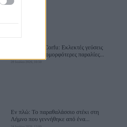
Aiolia Avlaki Corfu: Εκλεκτές γεύσεις
σε μία από τις ομορφότερες παραλίες...
28 Ιουλίου 2026, 10:50
Εν πλώ: Το παραθαλάσσιο στέκι στη
Λήμνο που γεννήθηκε από ένα...
24 Ιουλίου 2026, 13:00