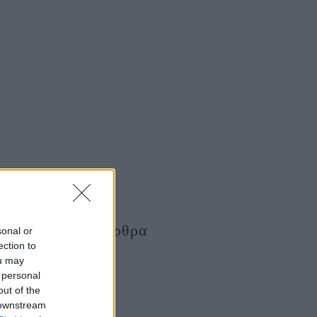
Τελευταία Άρθρα
sonal or
ection to
ou may
 personal
out of the
 downstream