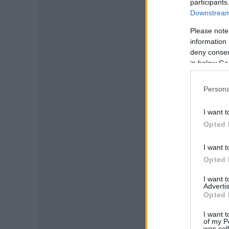
participants
Downstream 
Please note
information 
deny consent
in below Go
Persona
I want t
Opted 
I want t
Opted 
I want 
Advertis
Opted 
I want t
of my P
was col