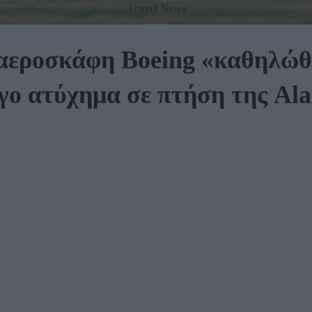
Travel News
αεροσκάφη Boeing «καθηλώθ
γο ατύχημα σε πτήση της Alas