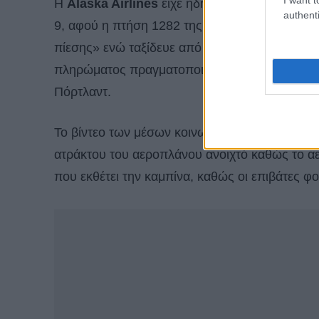
Η
Alaska Airlines
είχε ήδη καθηλώσει οικειο
authenti
9, αφού η πτήση 1282 της Alaska Airlines υ
πίεσης» ενώ ταξίδευε από το Πόρτλαντ στο Οντ
πληρώματος πραγματοποιώντας με ασφάλεια μ
Πόρτλαντ.
Το βίντεο των μέσων κοινωνικής δικτύωσης από
ατράκτου του αεροπλάνου ανοιχτό καθώς το αε
που εκθέτει την καμπίνα, καθώς οι επιβάτες 