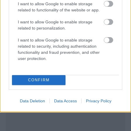
I want to allow Google to enable storage
related to functionality of the website or app.
Τα παιδιά κάτω των 12 ετών εξαιρούνται όταν
I want to allow Google to enable storage
ταξιδεύουν με ενήλικα
related to personalization.
Όλες οι αεροπορικές αφίξεις,
I want to allow Google to enable storage
συμπεριλαμβανομένων των παιδιών, πρέπει
related to security, including authentication
functionality and fraud prevention, and other
επίσης να προσκομίζουν κωδικό QR, ο οποίος
user protection.
λαμβάνεται από τη συμπλήρωση του Εντύπου
Υγειονομικού Ελέγχου (FCS στα ισπανικά) που
CONFIRM
διατίθεται μέσω του Spain Travel Health (SpTH).
Data Deletion
Data Access
Privacy Policy