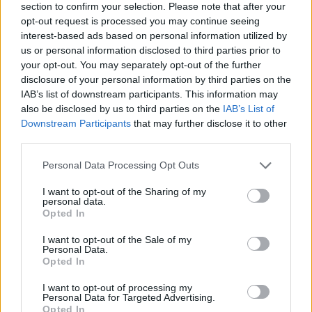
section to confirm your selection. Please note that after your
opt-out request is processed you may continue seeing
interest-based ads based on personal information utilized by
us or personal information disclosed to third parties prior to
your opt-out. You may separately opt-out of the further
Εάν έχουν περάσει περισσότερες από 270 ημέρες
disclosure of your personal information by third parties on the
από την τελευταία δόση, απαιτείται επίσης
IAB’s list of downstream participants. This information may
also be disclosed by us to third parties on the
IAB’s List of
πιστοποίηση αναμνηστικού εμβολιασμού, εκτός
Downstream Participants
that may further disclose it to other
από τους εφήβους ηλικίας 12 έως 17 ετών
third parties.
(συμπεριλαμβανομένων).
Please note that this website/app uses one or more Google
Personal Data Processing Opt Outs
services and may gather and store information including but
not limited to your visit or usage behaviour. You may click to
I want to opt-out of the Sharing of my
personal data.
grant or deny consent to Google and its third-party tags to
Opted In
use your data for below specified purposes in below Google
consent section.
I want to opt-out of the Sale of my
Personal Data.
Opted In
I want to opt-out of processing my
Personal Data for Targeted Advertising.
Opted In