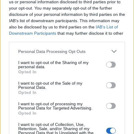
us or personal information disclosed to third parties prior to
your opt-out. You may separately opt-out of the further
disclosure of your personal information by third parties on the
IAB’s list of downstream participants. This information may
also be disclosed by us to third parties on the
IAB’s List of
Downstream Participants
that may further disclose it to other
third parties.
Please note that this website/app uses one or more Google
Personal Data Processing Opt Outs
services and may gather and store information including but
not limited to your visit or usage behaviour. You may click to
I want to opt-out of the Sharing of my
personal data.
grant or deny consent to Google and its third-party tags to
Opted In
use your data for below specified purposes in below Google
consent section.
Η αναλυτική πρόγνωση καιρού από την ΕΜΥ:
I want to opt-out of the Sale of my
Personal Data.
Opted In
Αττική
I want to opt-out of processing my
Personal Data for Targeted Advertising.
Opted In
Καιρός: Γενικά αίθριος.
I want to opt-out of Collection, Use,
Άνεμοι: Δυτικοί νοτιοδυτικοί 3 έως 5 μποφόρ.
Retention, Sale, and/or Sharing of my
Personal Data that Is Unrelated with the