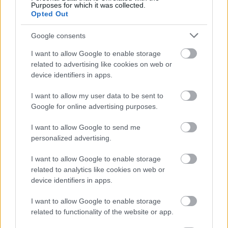
Θερμοκρασία: Από 5 έως 17 βαθμούς Κελσίου.
Purposes for which it was collected.
Opted Out
Θεσσαλονίκη
Google consents
I want to allow Google to enable storage
Καιρός: Λίγες νεφώσεις πρόσκαιρα αυξημένες.
related to advertising like cookies on web or
device identifiers in apps.
Περιορισμένη ορατότητα τις πρώτες πρωινές ώρες.
Άνεμοι: Μεταβλητοί 3 με 4 μποφόρ και από το
I want to allow my user data to be sent to
Google for online advertising purposes.
απόγευμα νοτιοανατολικοί με την ίδια ένταση.
Θερμοκρασία: Από 4 έως 13 βαθμούς Κελσίου.
I want to allow Google to send me
personalized advertising.
Δείτε ακόμα:
Η απέραντη ομορφιά της λίμνης
I want to allow Google to enable storage
related to analytics like cookies on web or
Κρεμαστών!
device identifiers in apps.
I want to allow Google to enable storage
related to functionality of the website or app.