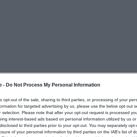
e -
Do Not Process My Personal Information
to opt-out of the sale, sharing to third parties, or processing of your per
formation for targeted advertising by us, please use the below opt-out s
ά και ανήμερα των
Χριστουγέννων
, αφού ο καιρός
r selection. Please note that after your opt-out request is processed y
Ωστόσο αναμένεται
ραγδαία επιδείνωση την
eing interest-based ads based on personal information utilized by us or
disclosed to third parties prior to your opt-out. You may separately opt-
losure of your personal information by third parties on the IAB’s list of