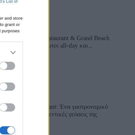
B’s List of
er and store
to grant or
ed purposes
Grand Asia Restaurant & Grand Beach
Club: Οι απόλυτοι all-day και...
2 ώρες πριν
Tsapis Restaurant: Ένα γαστρονομικό
ταξίδι στις αυθεντικές γεύσεις της
Σίφνου!
29 Ιουλίου 2026, 9:54