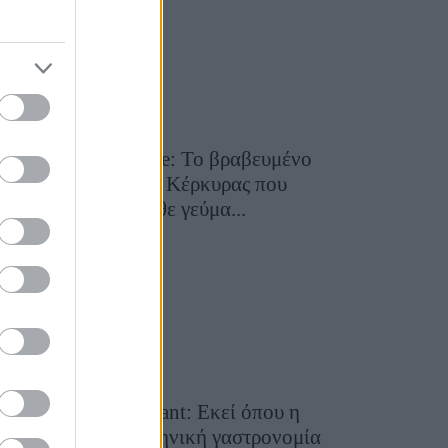
Toula’s Seaside: Το βραβευμένο
εστιατόριο της Κέρκυρας που
μετατρέπει κάθε γεύμα...
28 Ιουλίου 2026, 11:05
Cavos Restaurant: Εκεί όπου η
αυθεντική ελληνική γαστρονομία