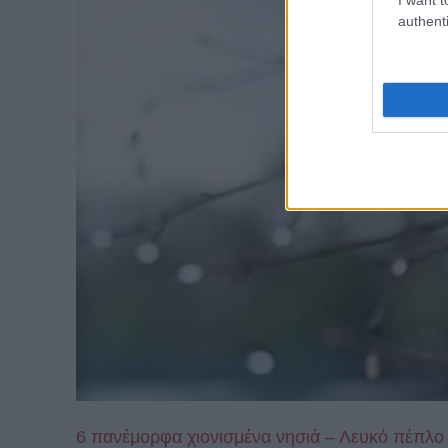
authenti
6 πανέμορφα χιονισμένα νησιά – Λευκό πέπλο