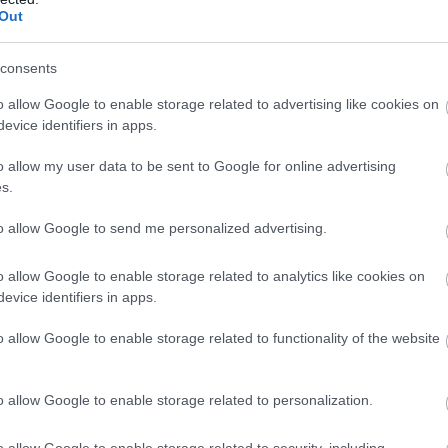
Out
consents
o allow Google to enable storage related to advertising like cookies on
evice identifiers in apps.
o allow my user data to be sent to Google for online advertising
s.
to allow Google to send me personalized advertising.
γες νεφώσεις
κατά τόπους αυξημένες στα δυτικά.
o allow Google to enable storage related to analytics like cookies on
α ηπειρωτικά θα είναι κατά τόπους περιορισμένη, ενώ
η
evice identifiers in apps.
μανθεί σε επίπεδα υψηλότερα από τα κανονικά για την
o allow Google to enable storage related to functionality of the website
o allow Google to enable storage related to personalization.
o allow Google to enable storage related to security, including