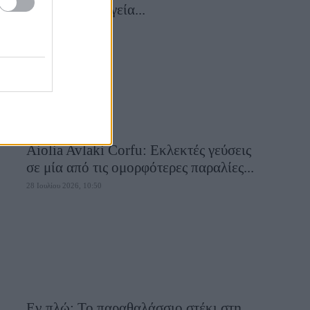
συναντά τη μαγεία...
28 Ιουλίου 2026, 10:58
Aiolia Avlaki Corfu: Εκλεκτές γεύσεις
σε μία από τις ομορφότερες παραλίες...
28 Ιουλίου 2026, 10:50
Εν πλώ: Το παραθαλάσσιο στέκι στη