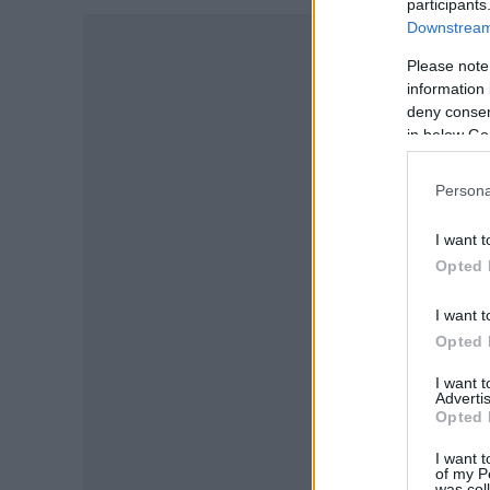
participants
-
Downstream 
Please note
information 
deny consent
in below Go
Persona
I want t
Opted 
I want t
Opted 
I want 
Advertis
Opted 
I want t
of my P
was col