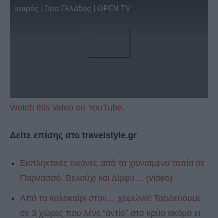
καιρός | Ώρα Ελλάδος | OPEN TV
Watch this video on YouTube
.
Δείτε επίσης στο travelstyle.gr
Εκπληκτικές εικόνες από τα χιονισμένα τοπία σε
Παρνασσό, Βελούχι και Δίρφυ… (video)
Από το καλοκαίρι στον… χειμώνα! Ταξιδεύουμε
σε 3 χώρες που λένε “αντίο” στο κρύο ακόμα κι