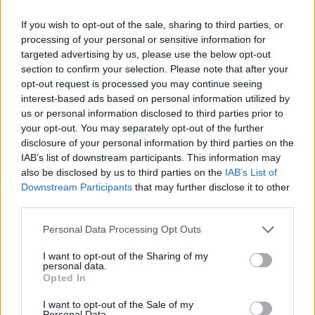
If you wish to opt-out of the sale, sharing to third parties, or
processing of your personal or sensitive information for
targeted advertising by us, please use the below opt-out
section to confirm your selection. Please note that after your
opt-out request is processed you may continue seeing
interest-based ads based on personal information utilized by
us or personal information disclosed to third parties prior to
your opt-out. You may separately opt-out of the further
disclosure of your personal information by third parties on the
IAB’s list of downstream participants. This information may
also be disclosed by us to third parties on the
IAB’s List of
Downstream Participants
that may further disclose it to other
third parties.
ΝΗΣΙΑ ΑΝΑΤΟΛΙΚΟΥ ΑΙΓΑΙΟΥ,
Please note that this website/app uses one or more Google
Personal Data Processing Opt Outs
services and may gather and store information including but
ΔΩΔΕΚΑΝΗΣΑ
not limited to your visit or usage behaviour. You may click to
I want to opt-out of the Sharing of my
personal data.
grant or deny consent to Google and its third-party tags to
Opted In
Καιρός: Νεφώσεις παροδικά αυξημένες με τοπικές
use your data for below specified purposes in below Google
consent section.
βροχές και από τις βραδινές ώρες στα νησιά του
I want to opt-out of the Sale of my
Personal Data.