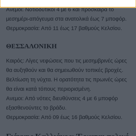
Ανεμοι: Νοτιοδυτικοί 4 με 6 και πρόσκαιρα το
μεσημέρι-απόγευμα στα ανατολικά έως 7 μποφόρ.
Θερμοκρασία: Από 11 έως 17 βαθμούς Κελσίου.
ΘΕΣΣΑΛΟΝΙΚΗ
Καιρός: Λίγες νεφώσεις που τις μεσημβρινές ώρες
θα αυξηθούν και θα σημειωθούν τοπικές βροχές.
Βελτίωση τη νύχτα. Η ορατότητα τις πρωινές ώρες
θα είναι κατά τόπους περιορισμένη.
Ανεμοι: Από νότιες διευθύνσεις 4 με 6 μποφόρ
εξασθενούντες το βράδυ.
Θερμοκρασία: Από 09 έως 16 βαθμούς Κελσίου.