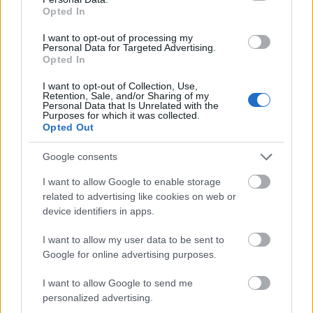
ανατολικού Αιγαίου σποραδικές καταιγίδες.
Opted In
Ανεμοι: Νοτιοδυτικοί 4 με 6 και από το απόγευμα
I want to opt-out of processing my
Personal Data for Targeted Advertising.
στα νησιά του ανατολικού Αιγαίου 6 με 8 μποφόρ.
Opted In
Θερμοκρασία: Από 13 έως 19 βαθμούς Κελσίου.
I want to opt-out of Collection, Use,
Retention, Sale, and/or Sharing of my
Personal Data that Is Unrelated with the
Purposes for which it was collected.
Opted Out
Google consents
I want to allow Google to enable storage
related to advertising like cookies on web or
device identifiers in apps.
I want to allow my user data to be sent to
Google for online advertising purposes.
I want to allow Google to send me
personalized advertising.