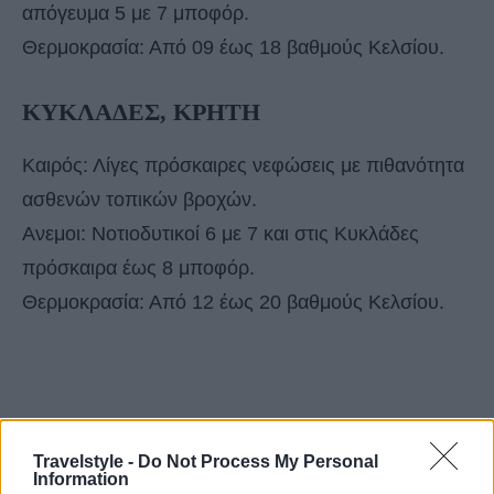
απόγευμα 5 με 7 μποφόρ.
Θερμοκρασία: Από 09 έως 18 βαθμούς Κελσίου.
ΚΥΚΛΑΔΕΣ, ΚΡΗΤΗ
Καιρός: Λίγες πρόσκαιρες νεφώσεις με πιθανότητα
ασθενών τοπικών βροχών.
Ανεμοι: Νοτιοδυτικοί 6 με 7 και στις Κυκλάδες
πρόσκαιρα έως 8 μποφόρ.
Θερμοκρασία: Από 12 έως 20 βαθμούς Κελσίου.
Travelstyle -
Do Not Process My Personal
Information