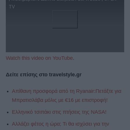
TV
Watch this video on YouTube
.
Δείτε επίσης στο travelstyle.gr
Απίθανη προσφορά από τη Ryanair:Πετάξτε για
Μπρατισλάβα μόλις με €16 με επιστροφή!
Eλληνικό τσιπάκι στις πτήσεις της NASA!
Αλλάζει φέτος η ώρα; Τι θα ισχύσει για την