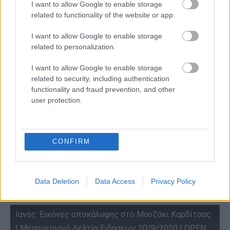
I want to allow Google to enable storage
related to functionality of the website or app.
I want to allow Google to enable storage
related to personalization.
ΙΑΝΟΣ. ΕΙΚΟΝΕΣ ΑΠΟΚΑΛΥΨΗΣ ΣΤΗΝ ΚΑΡΔΙΤΣΑ
I want to allow Google to enable storage
related to security, including authentication
functionality and fraud prevention, and other
user protection.
CONFIRM
Data Deletion
Data Access
Privacy Policy
Watch this video on YouTube
.
Ιανός: Εικόνες αποκάλυψης στο Μουζάκι Καρδίτσας
| Μεσημεριανό Δελτίο Ειδήσεων 20/9/2020 | OPEN