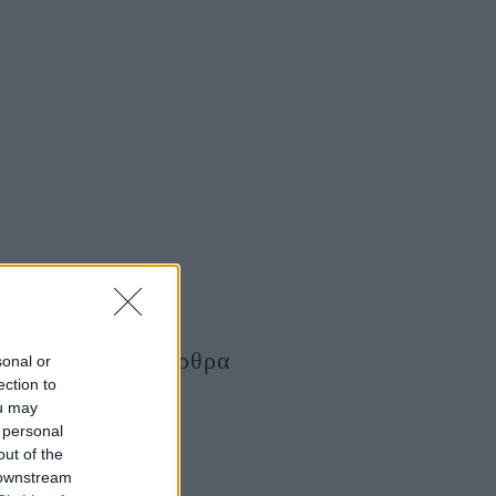
Τελευταία Άρθρα
sonal or
ection to
ou may
 personal
out of the
 downstream