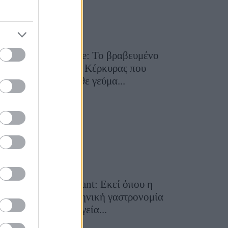
Toula’s Seaside: Το βραβευμένο
εστιατόριο της Κέρκυρας που
μετατρέπει κάθε γεύμα...
28 Ιουλίου 2026, 11:05
Cavos Restaurant: Εκεί όπου η
αυθεντική ελληνική γαστρονομία
συναντά τη μαγεία...
28 Ιουλίου 2026, 10:58