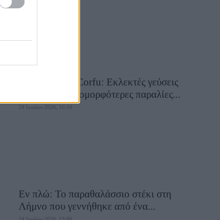
Aiolia Avlaki Corfu: Εκλεκτές γεύσεις
σε μία από τις ομορφότερες παραλίες...
28 Ιουλίου 2026, 10:50
Εν πλώ: Το παραθαλάσσιο στέκι στη
Λήμνο που γεννήθηκε από ένα...
24 Ιουλίου 2026, 13:00