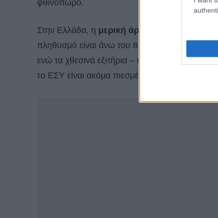
φθινόπωρο.
authenti
Στην Ελλάδα, η
μερική άρση των μέτρων
απο
πληθυσμό είναι άνω του 81%, οι διασωληνωμέν
ενώ τα χθεσινά εξιτήρια – εισιτήρια στα νοσοκομ
το ΕΣΥ είναι ακόμα πιεσμένο, αλλά παρατηρεί