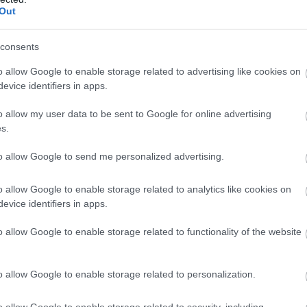
Out
consents
o allow Google to enable storage related to advertising like cookies on
evice identifiers in apps.
o allow my user data to be sent to Google for online advertising
s.
ός
, δεν υπάρχει, τόνισε ο Θάνος Πλεύρης και γι’ αυτό,
to allow Google to send me personalized advertising.
οι είναι προετοιμασμένοι για αναζωπύρωση του ιού
o allow Google to enable storage related to analytics like cookies on
evice identifiers in apps.
των μέτρων, είπε ότι στο Συμβούλιο των υπουργών
o allow Google to enable storage related to functionality of the website
είναι ότι οι περιορισμοί θα πρέπει να αρθούν έως τα
τα συστήματα υγείας, αλλά δεν υπάρχει κανένας
o allow Google to enable storage related to personalization.
για τυχόν αναζωπύρωση της πανδημίας από το
o allow Google to enable storage related to security, including