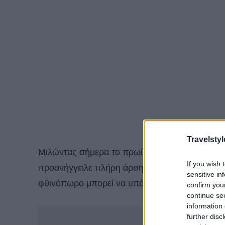
Travelstyl
Μιλώντας σήμερα το πρωί, 17 Φεβρουαρίου σ
If you wish 
προανήγγειλε πλήρη άρση μέτρων μέσα στον Μ
sensitive in
φθινόπωρο μπορεί να υπάρξει αναζωπύρωση.
confirm you
continue se
information 
-
further disc