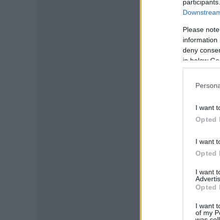
participants
Downstream 
Please note
information 
deny consent
in below Go
Persona
I want t
Opted 
I want t
Opted 
I want 
Advertis
Opted 
I want t
of my P
was col