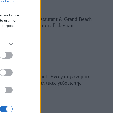
B’s List of
er and store
Grand Asia Restaurant & Grand Beach
to grant or
Club: Οι απόλυτοι all-day και...
ed purposes
1 ημέρα πριν
Tsapis Restaurant: Ένα γαστρονομικό
ταξίδι στις αυθεντικές γεύσεις της
Σίφνου!
29 Ιουλίου 2026, 9:54