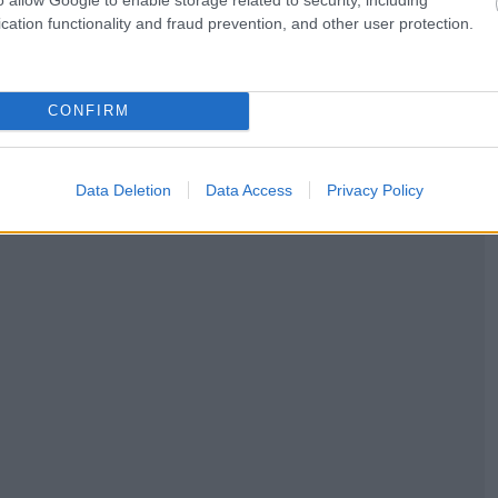
cation functionality and fraud prevention, and other user protection.
φασίστηκε γιατί το ποσοστό εμβολιασμού στο γενικό
οι έχουν μειωθεί μέσα σε 25 ημέρες από 680 σε 480,
CONFIRM
εία είναι 150 υπέρ των εξιτηρίων κάτι που δείχνει ότι
ται αποκλιμάκωση.
Data Deletion
Data Access
Privacy Policy