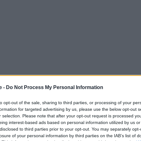
e -
Do Not Process My Personal Information
τον ΣΚΑΙ ο υπουργός Υγείας Θάνος Πλεύρης,
to opt-out of the sale, sharing to third parties, or processing of your per
άρτιο. Αλλά προειδοποίησε πως μπορεί να
formation for targeted advertising by us, please use the below opt-out s
r selection. Please note that after your opt-out request is processed y
eing interest-based ads based on personal information utilized by us or
disclosed to third parties prior to your opt-out. You may separately opt-
 Advertisement -
losure of your personal information by third parties on the IAB’s list of