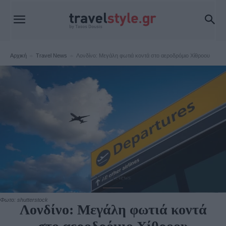
Αρχική
Travel News
Λονδίνο: Μεγάλη φωτιά κοντά στο αεροδρόμιο Χίθροου
Travel News
Φωτο: shutterstock
Λονδίνο: Μεγάλη φωτιά κοντά