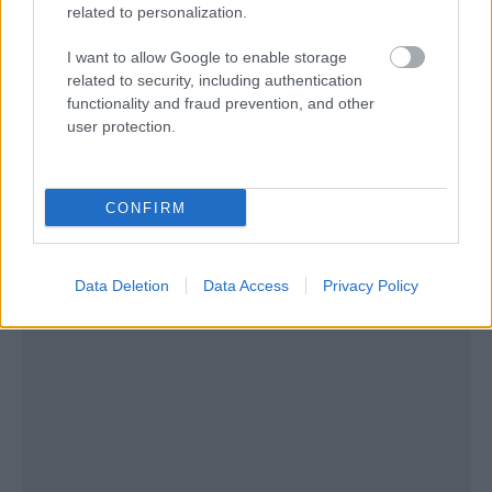
από πυρκαγιά εκτός αεροδρομίου οι προσγειώσεις
related to personalization.
πραγματοποιούνται στον βόρειο διάδρομο (27R)
I want to allow Google to enable storage
και οι απογειώσεις από τον νότιο διάδρομο (27L)».
related to security, including authentication
functionality and fraud prevention, and other
user protection.
CONFIRM
Data Deletion
Data Access
Privacy Policy