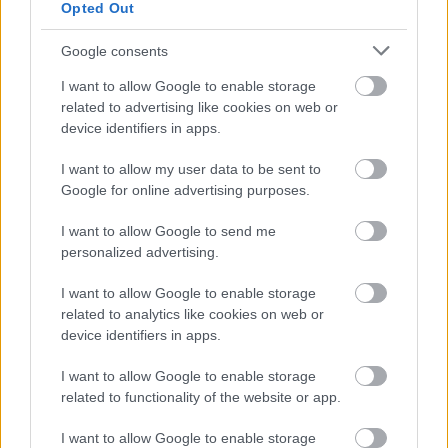
Opted Out
Google consents
I want to allow Google to enable storage
related to advertising like cookies on web or
device identifiers in apps.
Another fire in West London. So close
I want to allow my user data to be sent to
to Heathrow!
Google for online advertising purposes.
pic.twitter.com/XnAwDmnoAI
I want to allow Google to send me
personalized advertising.
— Anindya Guha (@AnindyaGuhaOrig)
August
I want to allow Google to enable storage
1, 2022
related to analytics like cookies on web or
device identifiers in apps.
Όπως μετέδωσε το Heathrow Noise, ένας
I want to allow Google to enable storage
λογαριασμός που ενημερώνει με tweets για τις
related to functionality of the website or app.
λειτουργίες του αεροδρομίου «λόγω του καπνού
I want to allow Google to enable storage