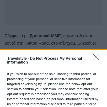
Σύμφωνα με
βρετανικά ΜΜΕ
, η φωτιά ξέσπασε
κοντά στη Hatton Road, στο Φέλτχαμ. Οι εικόνες
από την περιοχή δείχνουν πυκνούς καπνούς
ωστόσο τα αεροσκάφη, όπως φαίνεται και στο
Travelstyle -
Do Not Process My Personal
Information
σχετικό βίντεο, προσεγγίζουν κανονικά το
αεροδρόμιο.
If you wish to opt-out of the sale, sharing to third parties, or
processing of your personal or sensitive information for
targeted advertising by us, please use the below opt-out
section to confirm your selection. Please note that after your
opt-out request is processed you may continue seeing
interest-based ads based on personal information utilized by
us or personal information disclosed to third parties prior to