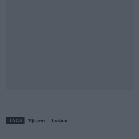
TAGS
Έβερεστ
Ιμαλάια