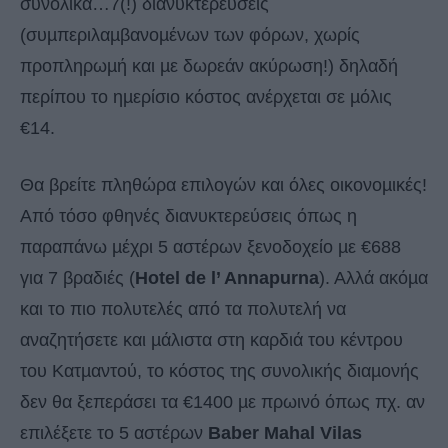
συνολικά…7(!) διανυκτερεύσεις
(συµπεριλαµβανοµένων των φόρων, χωρίς
προπληρωµή και µε δωρεάν ακύρωση!) δηλαδή
περίπου το ηµερίσιο κόστος ανέρχεται σε µόλις
€14.
Θα βρείτε πληθώρα επιλογών και όλες οικονοµικές!
Από τόσο φθηνές διανυκτερεύσεις όπως η
παραπάνω µέχρι 5 αστέρων ξενοδοχείο µε €688
για 7 βραδιές (
Hotel de l’ Annapurna
). Αλλά ακόµα
και το πιο πολυτελές από τα πολυτελή να
αναζητήσετε και µάλιστα στη καρδιά του κέντρου
του Κατµαντού, το κόστος της συνολικής διαµονής
δεν θα ξεπεράσει τα €1400 µε πρωινό όπως πχ. αν
επιλέξετε το 5 αστέρων
Baber Mahal Vilas