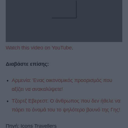
Watch this video on YouTube
.
Διαβάστε επίσης:
Αρμενία: Ένας οικονομικός προορισμός που
αξίζει να ανακαλύψετε!
Τζορτζ Εβερεστ: Ο άνθρωπος που δεν ήθελε να
πάρει το όνομά του το ψηλότερο βουνό της Γης!
Πηγή: Icons Travellers