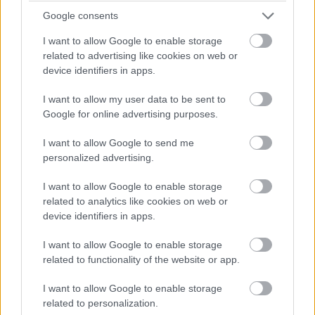
Google consents
αξιοθέατα -όπου απαιτείται- είναι οικονοµική.
Ενδεικτικά, η είσοδος στην πλατεία Durbar, κατά τη
I want to allow Google to enable storage
related to advertising like cookies on web or
διάρκεια της µέρας είναι περίπου €3,5). Το ίδιο το
device identifiers in apps.
βασιλικό παλάτι του 16ου αι., το λεγόµενο
I want to allow my user data to be sent to
Hanuman Dhoka
της δυναστείας Malla, τα λοιπά
Google for online advertising purposes.
µεσαιωνικά κτήρια, οι στούπες (ταφικά µνηµεία) και
I want to allow Google to send me
οι παγόδες (πολυώροφο κτήριο και πολυπλευρικό
personalized advertising.
µε µονό αριθµό ορόφων) που κατακλύζουν την
I want to allow Google to enable storage
πλατεία συναποτελούν Μνηµείο Παγκόσµιας
related to analytics like cookies on web or
Πολιτιστικής Κληρονοµιάς κι ένας περίπατος εκεί
device identifiers in apps.
επιβάλλεται.
I want to allow Google to enable storage
related to functionality of the website or app.
Θα βρείτε πολύ καλά bars -που σίγουρα δεν θα
I want to allow Google to enable storage
περίµενε κανείς να συναντήσει σε µία τόσο φτωχή
related to personalization.