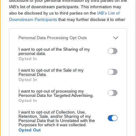
disclosure of your personal information by third parties on the
IAB’s list of downstream participants. This information may
also be disclosed by us to third parties on the
IAB’s List of
Downstream Participants
that may further disclose it to other
third parties.
Please note that this website/app uses one or more Google
Personal Data Processing Opt Outs
services and may gather and store information including but
not limited to your visit or usage behaviour. You may click to
I want to opt-out of the Sharing of my
personal data.
grant or deny consent to Google and its third-party tags to
Opted In
use your data for below specified purposes in below Google
consent section.
I want to opt-out of the Sale of my
Personal Data.
Opted In
I want to opt-out of processing my
Personal Data for Targeted Advertising.
Opted In
Η
Durbar Square
, η πλατεία του παλατιού, στο
I want to opt-out of Collection, Use,
παλιό κοµµάτι της πρωτεύουσας, βρίσκεται πάντα
Retention, Sale, and/or Sharing of my
Personal Data that Is Unrelated with the
στο επίκεντρο, αποτελώντας το σηµαντικότερο
Purposes for which it was collected.
Opted Out
αξιοθέατο της Κατµαντού (Σηµ. Η είσοδος στα