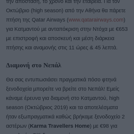
την απόσταση, το χρόνο και την εταιρεία. Για τον
Oκτώβριο (high season) από την Αθήνα θα πάρετε
πτήση της Qatar Airways (
www.qatarairways.com
)
για Κατµαντού µε ανταπόκριση στην Ντόχα µε €653
µε επιστροφή και αποσκευή και µέση διάρκεια
πτήσης και αναµονής στις 11 ώρες & 45 λεπτά.
Διαµονή στο Νεπάλ
Θα σας εντυπωσιάσει πραγµατικά πόσο φτηνά
ξενοδοχεία µπορείτε να βρείτε στο Νεπάλ! Εµείς
κάναµε έρευνα για διαµονή στο Κατµαντού, high
season (Οκτώβριος 2019) και τα αποτελέσµατα
ήταν εξωπραγµατικά καθώς βρήκαµε ξενοδοχείο 2
αστέρων (
Karma Travellers Home
) µε €98 για