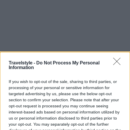
Το Μπέργκεν είναι μια από τις μεγαλύτερες πόλεις
Travelstyle -
Do Not Process My Personal
Information
αυτής της λίστας, με πληθυσμό περίπου 250.000
κατοίκους. Παρόλα αυτά, το κέντρο της δίνει την
If you wish to opt-out of the sale, sharing to third parties, or
processing of your personal or sensitive information for
αίσθηση πολύ μικρότερης πόλης. Το Bryggen είναι
targeted advertising by us, please use the below opt-out
μια περιοχή κατά μήκος του παραλιακού δρόμου
section to confirm your selection. Please note that after your
opt-out request is processed you may continue seeing
και χαρακτηρίζεται από τις παράλληλες σειρές από
interest-based ads based on personal information utilized by
κτίρια ηλικίας χιλίων ετών, στα χρόνια της
us or personal information disclosed to third parties prior to
your opt-out. You may separately opt-out of the further
Γερμανικής Χανσεατικής Ένωσης που εγκατέστησε