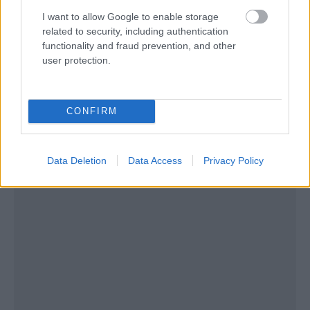
το υπέροχο μεσαιωνικό τοπίο από άλλη οπτική
I want to allow Google to enable storage
γωνία. Η Μπρυζ βρίσκεται στη βόρεια πλευρά του
related to security, including authentication
functionality and fraud prevention, and other
Βελγίου και διαθέτει σιδηροδρομική σύνδεση με
user protection.
άλλες βελγικές πόλεις.
https://www.brugge.be/
CONFIRM
Data Deletion
Data Access
Privacy Policy