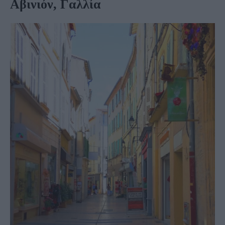
Αβινιόν, Γαλλία