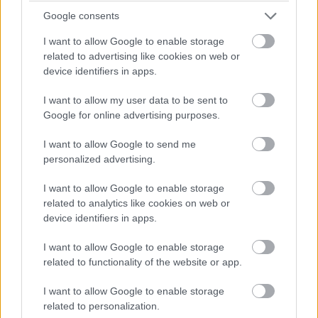
Google consents
I want to allow Google to enable storage
related to advertising like cookies on web or
device identifiers in apps.
I want to allow my user data to be sent to
Google for online advertising purposes.
Το ιστορικό κέντρο της Μπρυζ είναι μνημείο
I want to allow Google to send me
Παγκόσμιας Κληρονομιάς της UNESCO, και
personalized advertising.
αναμφίβολα, μια από τις ωραιότερες πόλεις που
I want to allow Google to enable storage
μπορεί κανείς να επισκεφτεί στην Ευρώπη.
related to analytics like cookies on web or
Απολαύστε μια από τις ξακουστές της μπύρες,
device identifiers in apps.
περπατήστε την πόλη και βγάλτε φωτογραφίες τα
I want to allow Google to enable storage
κανάλια, τα γραφικά ανθοστόλιστα σοκάκια και
related to functionality of the website or app.
σταματήστε σε ένα καφέ να πιείτε ζεστή σοκολάτα.
I want to allow Google to enable storage
Κάντε μια κρουαζιέρα στα κανάλια για να γνωρίσετε
related to personalization.