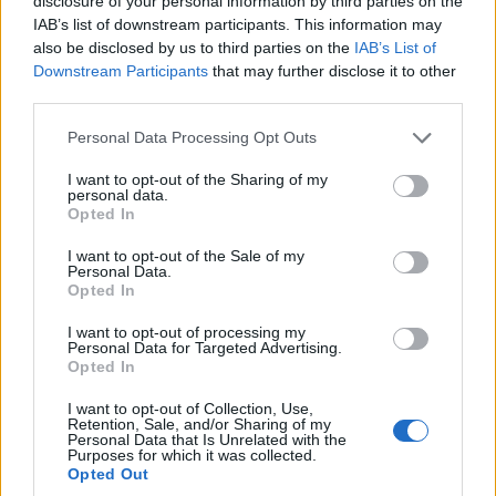
disclosure of your personal information by third parties on the
εμπορικό κέντρο στην παραλιακή πλευρά του
IAB’s list of downstream participants. This information may
also be disclosed by us to third parties on the
IAB’s List of
Μπέργκεν. Η πόλη βρίσκεται στη δυτική ακτή της
Downstream Participants
that may further disclose it to other
χώραςκαι η πρόσβαση γίνεται αεροπορικώς.
third parties.
Please note that this website/app uses one or more Google
Personal Data Processing Opt Outs
Μπρυζ, Βέλγιο
services and may gather and store information including but
not limited to your visit or usage behaviour. You may click to
I want to opt-out of the Sharing of my
personal data.
grant or deny consent to Google and its third-party tags to
Opted In
use your data for below specified purposes in below Google
consent section.
I want to opt-out of the Sale of my
Personal Data.
Opted In
I want to opt-out of processing my
Personal Data for Targeted Advertising.
Opted In
I want to opt-out of Collection, Use,
Retention, Sale, and/or Sharing of my
Personal Data that Is Unrelated with the
Purposes for which it was collected.
Opted Out