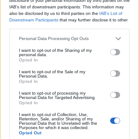
disclosure of your personal information by third parties on the
IAB’s list of downstream participants. This information may
πακετάροντας κάθε τετραγωνική ίντσα με απίστευτο
also be disclosed by us to third parties on the
IAB’s List of
φαγητό, εξαιρετικό καφέ, έναν ιστορικό χώρο και
Downstream Participants
that may further disclose it to other
third parties.
μια σκηνή στην πίσω αυλή που παραπέμπει στην
προσαρμοσμένη προσέγγιση που ακολουθούν οι
Please note that this website/app uses one or more Google
Personal Data Processing Opt Outs
services and may gather and store information including but
ντόπιοι και διατηρούν η ψυχή της πόλης ζωντανή.
not limited to your visit or usage behaviour. You may click to
I want to opt-out of the Sharing of my
personal data.
Αγοράστε τοπικά προϊόντα, μπείτε στο speakeasy
grant or deny consent to Google and its third-party tags to
Opted In
use your data for below specified purposes in below Google
Busy Signal και δείτε τους εμβληματικούς πύργους
consent section.
I want to opt-out of the Sale of my
του Austin.
Personal Data.
Opted In
I want to opt-out of processing my
Personal Data for Targeted Advertising.
Opted In
I want to opt-out of Collection, Use,
Retention, Sale, and/or Sharing of my
Personal Data that Is Unrelated with the
Purposes for which it was collected.
Opted Out