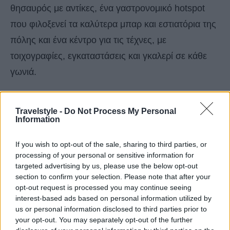
θησαυρός με αντίκες, ένα γαστρονομικό hotspot
που φιλοξενεί τα καλύτερα μπαρ και εστιατόρια της
πόλης και ένα κέντρο για τις τέχνες, με
τοιχογραφίες, εγκαταστάσεις και γκαλερί σε κάθε
γωνιά.
3.East Eleventh, Ώστιν
Travelstyle -
Do Not Process My Personal
Information
Κανένας άλλος δρόμος στο Ώστιν δεν περικλείει το
If you wish to opt-out of the sale, sharing to third parties, or
πνεύμα της πόλης περισσότερο από αυτό το
processing of your personal or sensitive information for
τέταρτο μίλι του πεζοδρομίου ανατολικά του I-35.
targeted advertising by us, please use the below opt-out
section to confirm your selection. Please note that after your
Αν και δεν αγωνίζεται συνεχώς για τα φώτα της
opt-out request is processed you may continue seeing
δημοσιότητας όπως άλλες οδικές αρτηρίες γύρω
interest-based ads based on personal information utilized by
us or personal information disclosed to third parties prior to
από την πόλη, το East Eleventh κερδίζει την
your opt-out. You may separately opt-out of the further
αγαπημένη του θέση μεταξύ των ντόπιων