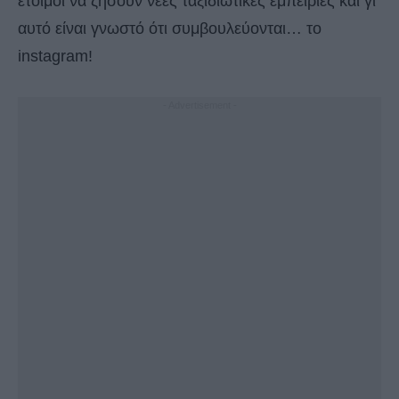
έτοιμοι να ζήσουν νέες ταξιδιωτικές εμπειρίες και γι’
αυτό είναι γνωστό ότι συμβουλεύονται… το
instagram!
- Advertisement -