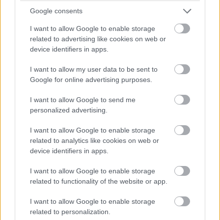
Google consents
I want to allow Google to enable storage
related to advertising like cookies on web or
device identifiers in apps.
Κατέχει τη φήμη μίας εκ των ομορφότερων πόλεων
του κόσμου και προσφέρει εξαιρετικά υψηλό
I want to allow my user data to be sent to
Google for online advertising purposes.
επίπεδο ποιότητας ζωής στους κατοίκους της. Το
Σίδνεϊ αποτελεί ιδανικό προορισμό καθώς φιλοξενεί
I want to allow Google to send me
personalized advertising.
μια πληθώρα από μουσεία, ιστορικούς χώρους και
παγκόσμιας φήμης αξιοθέατα, όπως η Γέφυρα και
I want to allow Google to enable storage
related to analytics like cookies on web or
η Όπερα του Σίδνεϊ.
device identifiers in apps.
I want to allow Google to enable storage
Η περίφημη Όπερα αποτελεί ένα συνδυασμό
related to functionality of the website or app.
αρχαίων και μοντέρνων επιρροών και αποτελεί
I want to allow Google to enable storage
σύμβολο της αρχιτεκτονικής του 20ου αιώνα.
related to personalization.