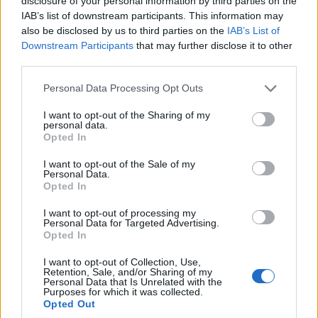
disclosure of your personal information by third parties on the
IAB’s list of downstream participants. This information may
also be disclosed by us to third parties on the
IAB’s List of
Downstream Participants
that may further disclose it to other
third parties.
Please note that this website/app uses one or more Google
Personal Data Processing Opt Outs
services and may gather and store information including but
not limited to your visit or usage behaviour. You may click to
I want to opt-out of the Sharing of my
personal data.
grant or deny consent to Google and its third-party tags to
Opted In
use your data for below specified purposes in below Google
consent section.
I want to opt-out of the Sale of my
Personal Data.
Opted In
I want to opt-out of processing my
Personal Data for Targeted Advertising.
Opted In
I want to opt-out of Collection, Use,
Retention, Sale, and/or Sharing of my
Personal Data that Is Unrelated with the
Purposes for which it was collected.
Opted Out