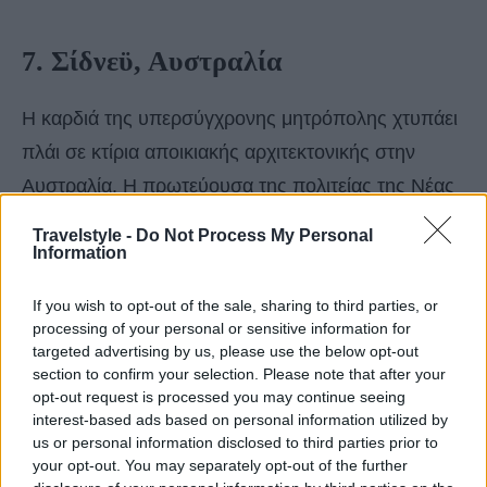
7. Σίδνεϋ, Αυστραλία
Η καρδιά της υπερσύγχρονης μητρόπολης χτυπάει
πλάι σε κτίρια αποικιακής αρχιτεκτονικής στην
Αυστραλία. Η πρωτεύουσα της πολιτείας της Νέας
Νότιας Ουαλίας είναι χτισμένη στο νοτιοανατολικό
Travelstyle -
Do Not Process My Personal
άκρο της χώρας και αποτελεί τη μεγαλύτερη και
Information
παλαιότερη πόλη της Αυστραλίας.
If you wish to opt-out of the sale, sharing to third parties, or
processing of your personal or sensitive information for
targeted advertising by us, please use the below opt-out
section to confirm your selection. Please note that after your
opt-out request is processed you may continue seeing
interest-based ads based on personal information utilized by
us or personal information disclosed to third parties prior to
your opt-out. You may separately opt-out of the further