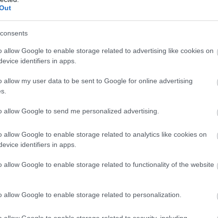
Out
consents
o allow Google to enable storage related to advertising like cookies on
 αεροπορικών εταιρειών που ανακοίνωσαν ακυρώσεις
evice identifiers in apps.
ς προορισμούς που δεν αφορούν στην
Κίνα
, όπου
o allow my user data to be sent to Google for online advertising
οϊού.
s.
to allow Google to send me personalized advertising.
siness Insider
:
o allow Google to enable storage related to analytics like cookies on
evice identifiers in apps.
o allow Google to enable storage related to functionality of the website
ις σε δύο δρομολόγια, το Ντουμπάι-Τεχεράνη και το
ρισμών στα ΗΑΕ και το Μπαχρέιν, σύμφωνα με την
o allow Google to enable storage related to personalization.
o allow Google to enable storage related to security, including