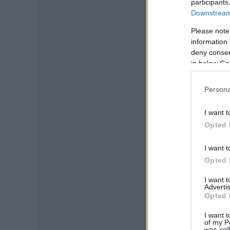
participants
Downstream 
Please note
information 
deny consent
in below Go
Persona
I want t
Opted 
I want t
Opted 
I want 
Advertis
Opted 
I want t
of my P
was col