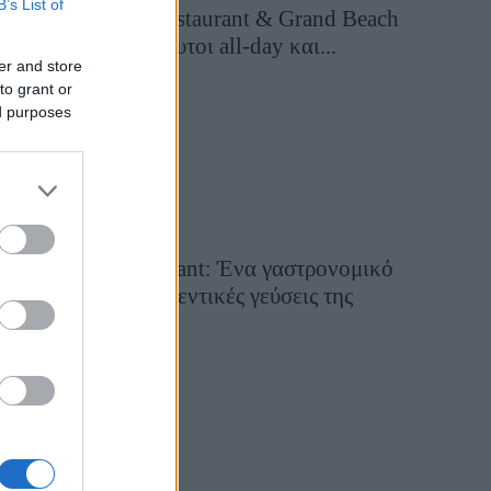
B’s List of
Grand Asia Restaurant & Grand Beach
Club: Οι απόλυτοι all-day και...
er and store
2 ημέρες πριν
to grant or
ed purposes
Tsapis Restaurant: Ένα γαστρονομικό
ταξίδι στις αυθεντικές γεύσεις της
Σίφνου!
29 Ιουλίου 2026, 9:54