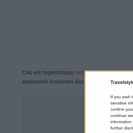
Όλο και περισσότερες
αεροπορικές εταιρείες
αν
κορονοϊού! Αναλυτικά όλη η λίστα!
Travelstyl
If you wish 
-
sensitive in
confirm you
continue se
information 
further disc