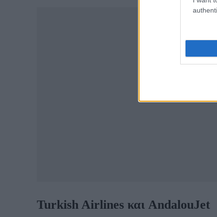
authenti
Turkish Airlines και AndalouJet