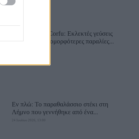
Aiolia Avlaki Corfu: Εκλεκτές γεύσεις
σε μία από τις ομορφότερες παραλίες...
28 Ιουλίου 2026, 10:50
Εν πλώ: Το παραθαλάσσιο στέκι στη
Λήμνο που γεννήθηκε από ένα...
24 Ιουλίου 2026, 13:00