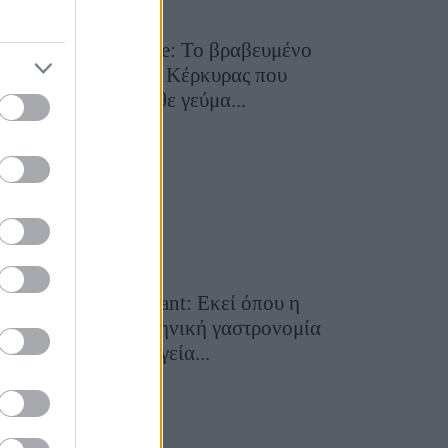
Toula’s Seaside: Το βραβευμένο
εστιατόριο της Κέρκυρας που
μετατρέπει κάθε γεύμα...
28 Ιουλίου 2026, 11:05
Cavos Restaurant: Εκεί όπου η
αυθεντική ελληνική γαστρονομία
συναντά τη μαγεία...
28 Ιουλίου 2026, 10:58