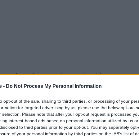
ακοινώνουν ότι σταματούν τις πτήσεις λόγω του
e -
Do Not Process My Personal Information
to opt-out of the sale, sharing to third parties, or processing of your per
 Advertisement -
formation for targeted advertising by us, please use the below opt-out s
r selection. Please note that after your opt-out request is processed y
eing interest-based ads based on personal information utilized by us or
disclosed to third parties prior to your opt-out. You may separately opt-
losure of your personal information by third parties on the IAB’s list of