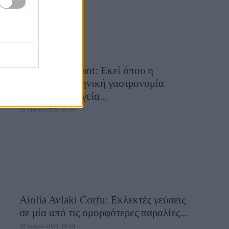
Cavos Restaurant: Εκεί όπου η
αυθεντική ελληνική γαστρονομία
συναντά τη μαγεία...
28 Ιουλίου 2026, 10:58
Aiolia Avlaki Corfu: Εκλεκτές γεύσεις
σε μία από τις ομορφότερες παραλίες...
28 Ιουλίου 2026, 10:50