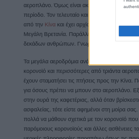
αεροπλάνο. Όμως είναι ακόμα πιο ανησυχητικό
authenti
περίοδο. Τον τελευταίο καιρό ο κόσμος έχει αν
από την
Κίνα
και έχει αρχίσει να εξαπλώνεται 
Μεγάλη Βρετανία. Παράλληλα είναι περίοδος έ
δεκάδων ανθρώπων. Γνωρίστε τα πάντα για τ
Τα μεγάλα αεροδρόμια ανά τον κόσμο έχουν ξεκ
κορονοϊό και περισσότερες από τριάντα αεροπο
έχουν σταματήσει τις πτήσεις προς την Κίνα. 
για όσους πρέπει να μπουν στο αεροπλάνο. Εξ
στην ουρά της καφετέριας, αλλά όταν βρίσκεστε
ασφαλείας, τότε είστε αφημένοι στη μοίρα σας.
πολλά να μάθουν σχετικά με τον κορονοϊό που 
παρόμοιους κορονοϊούς και άλλες ασθένειες τ
μερικές πληροφορίες παραπάνω όπως τις παρ