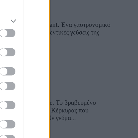
Tsapis Restaurant: Ένα γαστρονομικό
ταξίδι στις αυθεντικές γεύσεις της
Σίφνου!
29 Ιουλίου 2026, 9:54
Toula’s Seaside: Το βραβευμένο
εστιατόριο της Κέρκυρας που
μετατρέπει κάθε γεύμα...
28 Ιουλίου 2026, 11:05