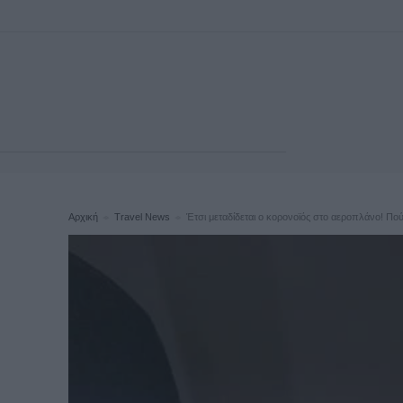
Αρχική
Travel News
Έτσι μεταδίδεται ο κορονοϊός στο αεροπλάνο! Πού