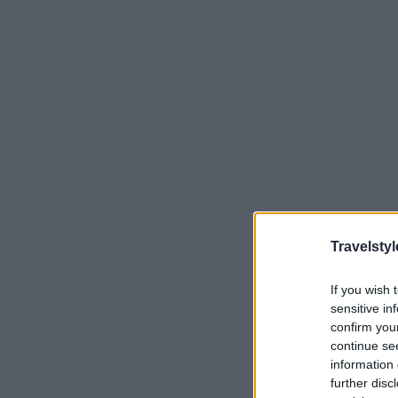
Travelstyl
If you wish 
sensitive in
confirm you
continue se
information 
further disc