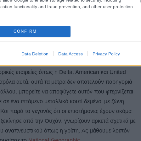
 όταν κυκλοφορούν δυο σοβαρές ιώσεις την ίδια
cation functionality and fraud prevention, and other user protection.
αστατωθεί εξαιτίας του νέου κορονοϊού που ξεκίνησε
σε πολλές χώρες, όπως οι Ηνωμένες Πολιτείες και η
CONFIRM
ξαρσης ιώσεων, οι οποίες έχουν προκαλέσει το θάνατο
ον
κοροναϊό και τα ταξίδια
!
Data Deletion
Data Access
Privacy Policy
ινήσει να περνάνε από έλεγχο τους επιβάτες για τον
ρικές εταιρείες όπως η Delta, American και United
Παρόλα αυτά, αυτά τα μέτρα δεν αποτελούν παρηγοριά
άλλου, μπορείτε να αποφύγετε αυτόν που φτερνίζεται
 σε ένα ιπτάμενο μεταλλικό κουτί δεμένοι με ζώνη
 Και παρά το γεγονός ότι οι επιστήμονες έχουν ακόμα
ξεκίνησε από την Ουχάν, γνωρίζουν αρκετά σχετικά με
ου αναπνευστικού όπως η γρίπη. Ας μάθουμε λοιπόν
ουσίασε το
National Geographic
.