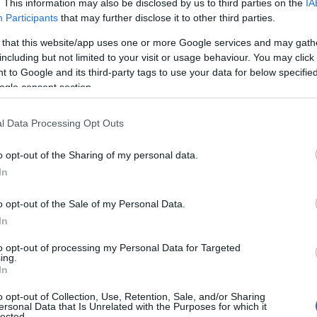
. This information may also be disclosed by us to third parties on the
IA
Participants
that may further disclose it to other third parties.
 that this website/app uses one or more Google services and may gath
ιολογικό οι ταξιδιώτες να φοβούνται να επιβιβαστούν
including but not limited to your visit or usage behaviour. You may click 
 to Google and its third-party tags to use your data for below specifi
ος ιός μέσα στο αεροπλάνο και πού είναι πιο ασφαλές
ogle consent section.
l Data Processing Opt Outs
 Advertisement -
o opt-out of the Sharing of my personal data.
In
o opt-out of the Sale of my Personal Data.
In
to opt-out of processing my Personal Data for Targeted
ing.
In
o opt-out of Collection, Use, Retention, Sale, and/or Sharing
ersonal Data that Is Unrelated with the Purposes for which it
lected.