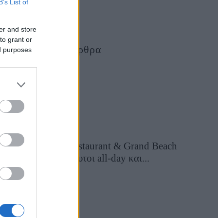
B’s List of
er and store
to grant or
Τελευταία Άρθρα
ed purposes
Grand Asia Restaurant & Grand Beach
Club: Οι απόλυτοι all-day και...
2 ημέρες πριν