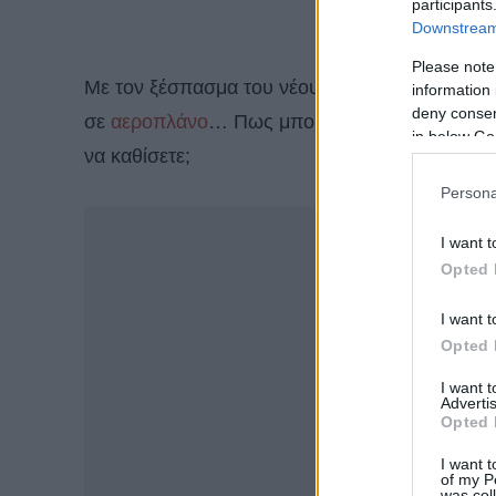
participants
Downstream 
Please note
Με τον ξέσπασμα του νέου κορονοϊού είναι φυσ
information 
deny consent
σε
αεροπλάνο
… Πως μπορεί να μεταδοθεί ο νέ
in below Go
να καθίσετε;
Persona
-
I want t
Opted 
I want t
Opted 
I want 
Advertis
Opted 
I want t
of my P
was col