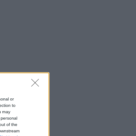
sonal or
ection to
ou may
 personal
out of the
 downstream