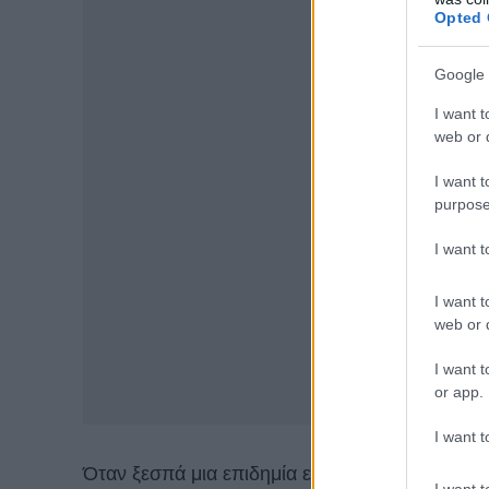
Opted 
Google 
I want t
web or d
I want t
purpose
I want 
I want t
web or d
I want t
or app.
I want t
Όταν ξεσπά μια επιδημία είναι φυσιολογικό να 
I want t