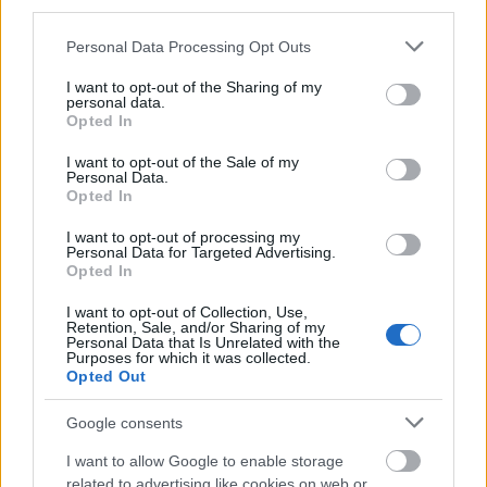
easyJet
third parties.
Please note that this website/app uses one or more Google
Norwegian
Personal Data Processing Opt Outs
services and may gather and store information including but
not limited to your visit or usage behaviour. You may click to
I want to opt-out of the Sharing of my
Southwest Airlines
personal data.
grant or deny consent to Google and its third-party tags to
Opted In
use your data for below specified purposes in below Google
AirAsiaX
consent section.
I want to opt-out of the Sale of my
Personal Data.
Jetstar Airways
Opted In
WestJet
I want to opt-out of processing my
Personal Data for Targeted Advertising.
Indigo
Opted In
Ryanair
I want to opt-out of Collection, Use,
Retention, Sale, and/or Sharing of my
Personal Data that Is Unrelated with the
Eurowings
Purposes for which it was collected.
Opted Out
Οι πιο καθαρές αεροπορικές
Google consents
εταιρείες για το 2019
I want to allow Google to enable storage
related to advertising like cookies on web or