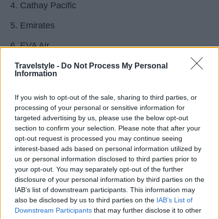
Cathay Pacific
Emirates
EVA Air
Hainan Airlines
Travelstyle -
Do Not Process My Personal
Information
Qantas Airways
If you wish to opt-out of the sale, sharing to third parties, or
Lufthansa
processing of your personal or sensitive information for
targeted advertising by us, please use the below opt-out
Thai Airways
section to confirm your selection. Please note that after your
opt-out request is processed you may continue seeing
interest-based ads based on personal information utilized by
Οι καλύτερες low cost αεροπορικές
us or personal information disclosed to third parties prior to
your opt-out. You may separately opt-out of the further
εταιρείες
disclosure of your personal information by third parties on the
IAB’s list of downstream participants. This information may
AirAsia
also be disclosed by us to third parties on the
IAB’s List of
Downstream Participants
that may further disclose it to other