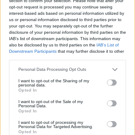
section to confirm your selection. Please note that after your
opt-out request is processed you may continue seeing
interest-based ads based on personal information utilized by
us or personal information disclosed to third parties prior to
your opt-out. You may separately opt-out of the further
disclosure of your personal information by third parties on the
IAB’s list of downstream participants. This information may
also be disclosed by us to third parties on the
IAB’s List of
Downstream Participants
that may further disclose it to other
third parties.
Please note that this website/app uses one or more Google
Personal Data Processing Opt Outs
services and may gather and store information including but
not limited to your visit or usage behaviour. You may click to
I want to opt-out of the Sharing of my
personal data.
grant or deny consent to Google and its third-party tags to
Opted In
use your data for below specified purposes in below Google
consent section.
I want to opt-out of the Sale of my
Personal Data.
Opted In
I want to opt-out of processing my
Personal Data for Targeted Advertising.
Καραμανλίδικα του Φάνη
Opted In