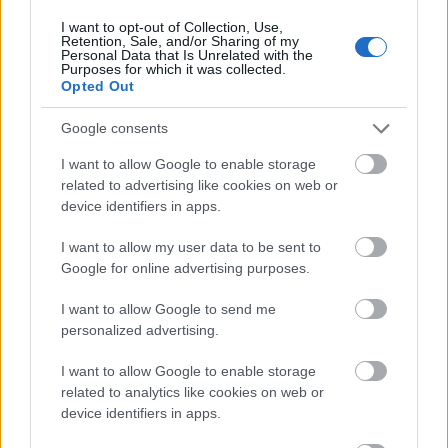
I want to opt-out of Collection, Use,
Retention, Sale, and/or Sharing of my
Τα γύρω-γύρω του αρνιού
Personal Data that Is Unrelated with the
Purposes for which it was collected.
Opted Out
Στο
Μπαχάρ
(Ευριπίδου 31, τηλ. 210 3217225)
Google consents
βρίσκετε, μεταξύ άλλων, μίγματα για το αρνάκι,
το κοκορέτσι και το κοντοσούβλι, που
I want to allow Google to enable storage
related to advertising like cookies on web or
απογειώνουν γευστικά τα κρέατα, ενώ για τα
device identifiers in apps.
παραδοσιακά γλυκά των ημερών παίρνετε
I want to allow my user data to be sent to
μαστίχα, μαχλέπι και κακουλέ. Σημειώστε ότι για
Google for online advertising purposes.
τις θαλασσινές δημιουργίες έχουν και πάστα
I want to allow Google to send me
γλυκιάς πίκλας, αλλά και μιξ για ψάρια –
personalized advertising.
θαλασσινά και οστρακοειδή.
I want to allow Google to enable storage
related to analytics like cookies on web or
Το τραπέζι του Πάσχα αγαπά τις μερακλήδικες
device identifiers in apps.
γεύσεις. Από τον
Μιράν
(Ευριπίδου 45, τηλ. 210