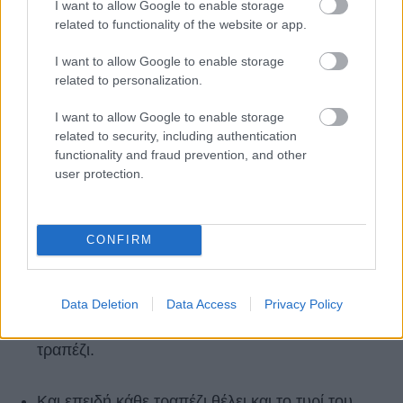
I want to allow Google to enable storage
3217187) λοιπόν, θα πάρετε τον διάσημο
related to functionality of the website or app.
παστουρμά του για να φτιάξετε πίτες ή να
I want to allow Google to enable storage
συνοδέψετε το κρασί, καθώς και σουτζούκι και
related to personalization.
λουκάνικα.
I want to allow Google to enable storage
related to security, including authentication
Για αλλαντικά θα πάτε και στα
Καραμανλίδικα
functionality and fraud prevention, and other
user protection.
του Φάνη
(Ευριπίδου 52, τηλ. 210 3254184),
όπου βρίσκετε τα εξαιρετικά προϊόντα Sary,
όπως σουτζούκι, παστουρμά, λουκάνικα,
CONFIRM
καβουρμά, καπνιστό χοιρινό με βότανα και άλλα
πολλά, για να προσθέσετε στις συνταγές σας και
Data Deletion
Data Access
Privacy Policy
να ετοιμάσετε πλατό που συμπληρώνουν το
τραπέζι.
Και επειδή κάθε τραπέζι θέλει και το τυρί του,