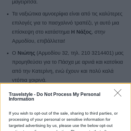
μαγειρίτσα.
Τα ναξιώτικα αμνοερίφια είναι από τις καλύτερες
επιλογές για το πασχαλινό τραπέζι, γι αυτό μια
επίσκεψη στο κατάστημα
Η Νάξος
, στην
Αρμοδίου, επιβάλλεται!
Ο
Νιώτης
(Αρμοδίου 32, τηλ. 210 3214401) μας
προμηθεύσει για το Πάσχα με αρνιά και κατσίκια
από την Κατερίνη, ενώ έχουν και πολύ καλά
ντόπια χοιρινά.
Από τους
Γιάννης – Ρίτα
(Αριστογείτονος 19,
Travelstyle -
Do Not Process My Personal
Information
τηλ. 210 3314433) θα πάρετε ντόπιο αρνάκι ή
κατσίκι, αλλά μην παραβλέψετε και την
If you wish to opt-out of the sale, sharing to third parties, or
προβατίνα τους.
processing of your personal or sensitive information for
targeted advertising by us, please use the below opt-out