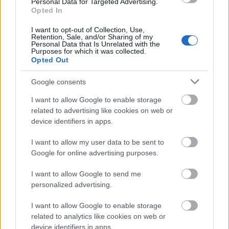
Personal Data for Targeted Advertising.
συνδυασμό και κάνει το τοπίο παραμυθένιο. Έχει
Opted In
αποκτήσει τη φήμη της βασίλισσας του χιονιού και
I want to opt-out of Collection, Use,
Retention, Sale, and/or Sharing of my
όχι άδικα.
Personal Data that Is Unrelated with the
Purposes for which it was collected.
Opted Out
Μπορείτε να απολαύσετε τα εντυπωσιακά πλάνα
Google consents
στο παρακάτω βίντεο του
haanity
:
I want to allow Google to enable storage
related to advertising like cookies on web or
Αγόριανη: Η πανέμορφη εναλλακτική της πολύβουης
device identifiers in apps.
Αράχωβας στην αγκαλιά του Παρνασσού
I want to allow my user data to be sent to
Google for online advertising purposes.
I want to allow Google to send me
personalized advertising.
I want to allow Google to enable storage
related to analytics like cookies on web or
device identifiers in apps.