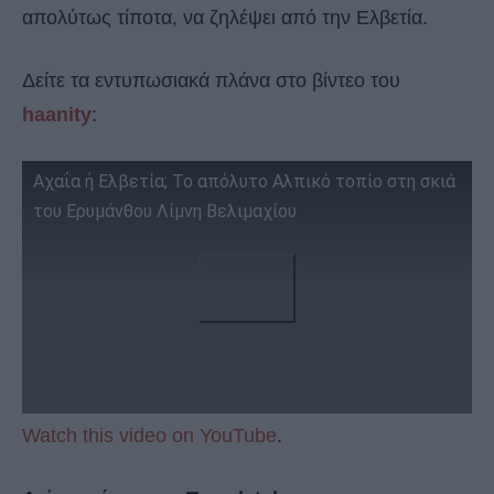
απολύτως τίποτα, να ζηλέψει από την Ελβετία.
Δείτε τα εντυπωσιακά πλάνα στο βίντεο του
haanity
:
Αχαΐα ή Ελβετία; Το απόλυτο Αλπικό τοπίο στη σκιά
του Ερυμάνθου Λίμνη Βελιμαχίου
Watch this video on YouTube
.