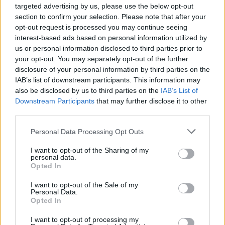
targeted advertising by us, please use the below opt-out
section to confirm your selection. Please note that after your
opt-out request is processed you may continue seeing
interest-based ads based on personal information utilized by
us or personal information disclosed to third parties prior to
your opt-out. You may separately opt-out of the further
Η Άνω Αγόριανη ή Επτάλοφος όπως είναι η νέα
disclosure of your personal information by third parties on the
της ονομασία, αποτελεί ένα πραγματικό διαμάντι
IAB’s list of downstream participants. This information may
also be disclosed by us to third parties on the
IAB’s List of
του βουνού του Απόλλωνα. Πνιγμένη κυριολεκτικά
Downstream Participants
that may further disclose it to other
σε έλατα και πλατάνια κερδίζει αμέσως όποιον
third parties.
«ξεγλιστρήσει» από την πασίγνωστη Αράχωβα.
Please note that this website/app uses one or more Google
Personal Data Processing Opt Outs
Λένε, ότι αν δεν έχεις δει την Αγόριανη χιονισμένη,
services and may gather and store information including but
not limited to your visit or usage behaviour. You may click to
I want to opt-out of the Sharing of my
δεν έχεις δει τίποτα.
personal data.
grant or deny consent to Google and its third-party tags to
Opted In
use your data for below specified purposes in below Google
consent section.
Οι χιονοπτώσεις στο διαμάντι του Παρνασσού είναι
I want to opt-out of the Sale of my
Personal Data.
πολύ συχνό φαινόμενο, γεγονός που σε
Opted In
συνδυασμό με το ελατοδάσος κάνει έναν εξαιρετικό
I want to opt-out of processing my