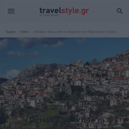
Αρχική
Video
«Πετάμε» πάνω από το «διαμάντι» του Παρνασσού! (video)
Video
«Πετάμε» πάνω από το