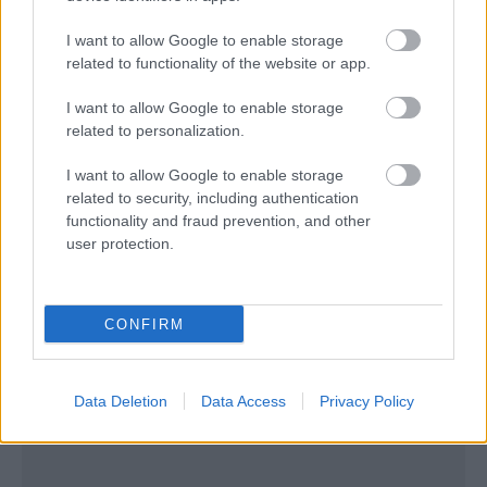
Watch this video on YouTube
.
I want to allow Google to enable storage
related to functionality of the website or app.
Λίμνη Βελιμαχίου: Ένα ταξίδι από
την Αχαΐα στην…Ελβετία! (video)
I want to allow Google to enable storage
related to personalization.
Η λίμνη Βελιμαχίου είναι άγνωστη στο ευρύ κοινό
I want to allow Google to enable storage
related to security, including authentication
και προσφέρει στον επισκέπτη ένα ταξίδι από την
functionality and fraud prevention, and other
Αχαΐα
μέχρι την…
Ελβετία
!
user protection.
CONFIRM
Data Deletion
Data Access
Privacy Policy