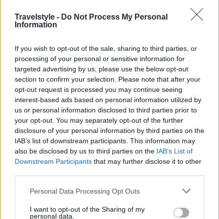
Travelstyle -
Do Not Process My Personal
Information
Το λεγόμενο Guest Investor Program απαιτεί
ελάχιστη επένδυση 250.000 ευρώ από πολίτες
If you wish to opt-out of the sale, sharing to third parties, or
εκτός ΕΕ και παρέχει άδεια διαμονής διάρκειας 10
processing of your personal or sensitive information for
targeted advertising by us, please use the below opt-out
ετών, η οποία μπορεί να ανανεωθεί για ακόμη μία
section to confirm your selection. Please note that after your
δεκαετία.
opt-out request is processed you may continue seeing
interest-based ads based on personal information utilized by
us or personal information disclosed to third parties prior to
Η άδεια επεκτείνεται και στα μέλη της οικογένειας
your opt-out. You may separately opt-out of the further
του επενδυτή, όπως τον ή τη σύζυγο και τα παιδιά,
disclosure of your personal information by third parties on the
IAB’s list of downstream participants. This information may
ενώ δεν υπάρχει υποχρέωση ελάχιστης παραμονής
also be disclosed by us to third parties on the
IAB’s List of
στη χώρα για τη διατήρησή της.
Downstream Participants
that may further disclose it to other
third parties.
Όσοι επιθυμούν μόνιμη διαμονή μπορούν να
Please note that this website/app uses one or more Google
Personal Data Processing Opt Outs
services and may gather and store information including but
υποβάλουν αίτηση μετά από τρία χρόνια, υπό την
not limited to your visit or usage behaviour. You may click to
I want to opt-out of the Sharing of my
personal data.