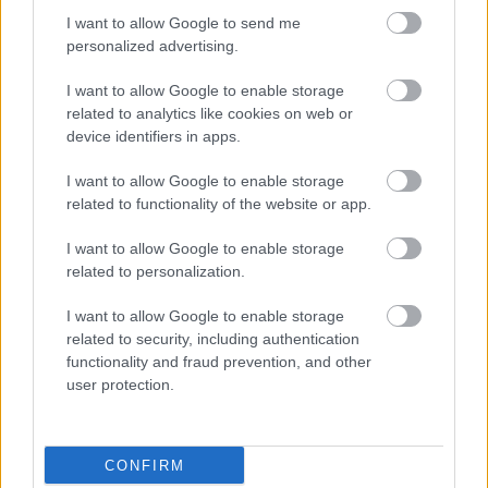
Η
Ελλάδα
αποτελεί επίσης έναν από τους πιο
I want to allow Google to send me
personalized advertising.
γνωστούς προορισμούς για επενδυτές που
επιθυμούν να αποκτήσουν χρυσή βίζα.
I want to allow Google to enable storage
related to analytics like cookies on web or
device identifiers in apps.
Παρά το γεγονός ότι τα περισσότερα επενδυτικά
I want to allow Google to enable storage
όρια έχουν αυξηθεί τα τελευταία χρόνια –
related to functionality of the website or app.
φτάνοντας ακόμη και τα 800.000 ευρώ σε
I want to allow Google to enable storage
ορισμένες δημοφιλείς περιοχές – εξακολουθούν να
related to personalization.
υπάρχουν επιλογές με ελάχιστη επένδυση 250.000
I want to allow Google to enable storage
ευρώ.
related to security, including authentication
functionality and fraud prevention, and other
Η πρώτη επιλογή αφορά την αποκατάσταση
user protection.
ιστορικών ή διατηρητέων κτιρίων. Ο επενδυτής
πρέπει να προχωρήσει σε πλήρη ανακαίνιση του
CONFIRM
ακινήτου και οι εργασίες να ολοκληρωθούν πριν