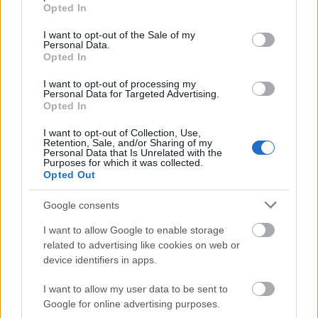
προϋπόθεση ότι έχουν περάσει τουλάχιστον 183
grant or deny consent to Google and its third-party tags to
Opted In
use your data for below specified purposes in below Google
ημέρες ετησίως στη χώρα και διατηρούν την
consent section.
I want to opt-out of the Sale of my
επένδυση και τις λοιπές προϋποθέσεις.
Personal Data.
Opted In
I want to opt-out of processing my
Μετά από οκτώ χρόνια συνεχούς διαμονής υπάρχει
Personal Data for Targeted Advertising.
Opted In
δυνατότητα αίτησης για ουγγρική υπηκοότητα.
I want to opt-out of Collection, Use,
Retention, Sale, and/or Sharing of my
Η επένδυση των 250.000 ευρώ αφορά συμμετοχή
Personal Data that Is Unrelated with the
Purposes for which it was collected.
σε επενδυτικό ταμείο ακινήτων που είναι
Opted Out
καταχωριμένο στην κεντρική τράπεζα της χώρας,
Google consents
ενώ εναλλακτικά υπάρχει και η επιλογή δωρεάς
I want to allow Google to enable storage
τουλάχιστον 1 εκατ. ευρώ σε ίδρυμα που στηρίζει
related to advertising like cookies on web or
την ανώτατη εκπαίδευση.
device identifiers in apps.
I want to allow my user data to be sent to
Ελλάδα
Google for online advertising purposes.