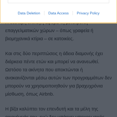
από την ανανέωση της άδειας διαμονής.
Data Deletion
Data Access
Privacy Policy
Η δεύτερη επιλογή αφορά τη μετατροπή
επαγγελματικών χώρων – όπως γραφεία ή
βιομηχανικά κτίρια – σε κατοικίες.
Και στις δύο περιπτώσεις η άδεια διαμονής έχει
διάρκεια πέντε ετών και μπορεί να ανανεωθεί.
Ωστόσο τα ακίνητα που αποκτώνται ή
ανακαινίζονται μέσω αυτών των προγραμμάτων δεν
μπορούν να χρησιμοποιηθούν για βραχυχρόνια
μίσθωση, όπως Airbnb.
Η βίζα καλύπτει τον επενδυτή και τα μέλη της