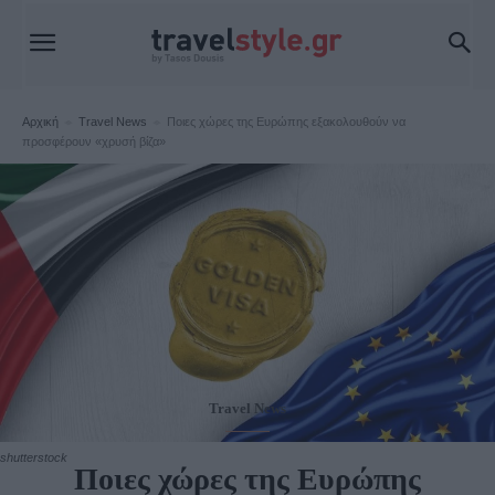
Αρχική
Travel News
Ποιες χώρες της Ευρώπης εξακολουθούν να
προσφέρουν «χρυσή βίζα»
Travel News
shutterstock
Ποιες χώρες της Ευρώπης