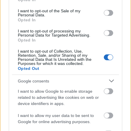
είναι η σημασία της.
use your data for below specified purposes in below Google
consent section.
I want to opt-out of the Sale of my
Personal Data.
Η Black Friday αποτελεί θεσμό στο εξωτερικό και,
Opted In
κυρίως, στα μεγάλα πολυκαταστήματα των
ΗΠΑ
,
I want to opt-out of processing my
ωστόσο, τα τελευταία χρόνια τείνει να καθιερωθεί
Personal Data for Targeted Advertising.
Opted In
και στην Ελλάδα ως περίοδος προσφορών.
I want to opt-out of Collection, Use,
Retention, Sale, and/or Sharing of my
Personal Data that Is Unrelated with the
Μάθετε την ιστορία και η προέλευση της όσο
Purposes for which it was collected.
Opted Out
πλησιάζει η αντίστροφη μέτρηση για τις
μεγαλύτερες προσφορές της χρονιάς- το σίγουρο
Google consents
είναι ότι δεν έχει
καμία σχέση
με τα κέρδη των
I want to allow Google to enable storage
καταστημάτων.
related to advertising like cookies on web or
device identifiers in apps.
I want to allow my user data to be sent to
Google for online advertising purposes.