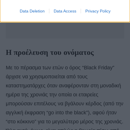
Data Deletion
Data Access
Privacy Policy
Η προέλευση του ονόματος
Με το πέρασμα των ετών ο όρος “Black Friday”
άρχισε να χρησιμοποιείται από τους
καταστηματάρχες όταν αναφέρονταν στη μοναδική
ημέρα της χρονιάς την οποία οι εταιρείες
μπορούσαν επιτέλους να βγάλουν κέρδος (από την
αγγλική έκφραση “go into the black”), αφού ήταν
“στο κόκκινο” για το μεγαλύτερο μέρος της χρονιάς.