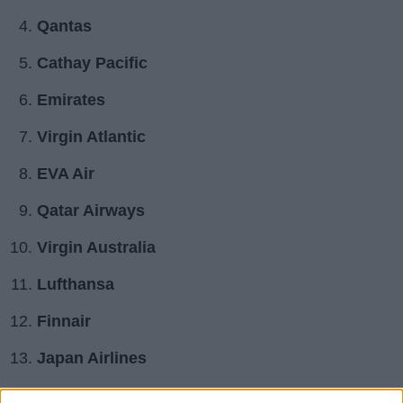
Qantas
Cathay Pacific
Emirates
Virgin Atlantic
EVA Air
Qatar Airways
Virgin Australia
Lufthansa
Finnair
Japan Airlines
KLM