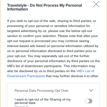
Travelstyle -
Do Not Process My Personal
Korean Airlines
Information
Hawaiian Airlines
If you wish to opt-out of the sale, sharing to third parties, or
processing of your personal or sensitive information for
British Airways
targeted advertising by us, please use the below opt-out
section to confirm your selection. Please note that after your
Alaska Airlines
opt-out request is processed you may continue seeing
interest-based ads based on personal information utilized by
Delta Air Lines
us or personal information disclosed to third parties prior to
your opt-out. You may separately opt-out of the further
Etihad Airways
disclosure of your personal information by third parties on the
IAB’s list of downstream participants. This information may
Black Friday: Γιατί λέγεται έτσι και
also be disclosed by us to third parties on the
IAB’s List of
Downstream Participants
that may further disclose it to other
ποια η σημασία της;
third parties.
Please note that this website/app uses one or more Google
Personal Data Processing Opt Outs
Η
Black Friday
είναι θεσμός εδώ και πολλά χρόνια
services and may gather and store information including but
not limited to your visit or usage behaviour. You may click to
I want to opt-out of the Sharing of my
ωστόσο λίγοι γνωρίζουν γιατί λέγεται έτσι και ποια
personal data.
grant or deny consent to Google and its third-party tags to
Opted In