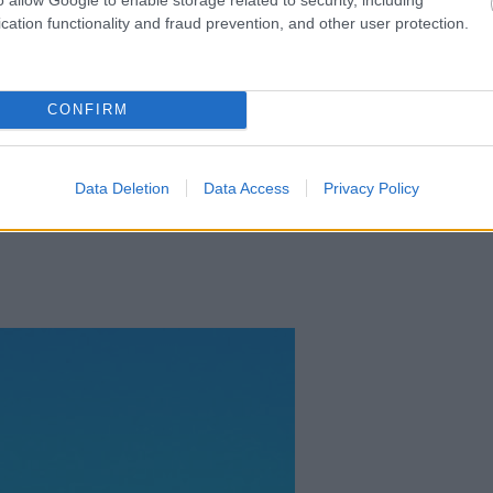
cation functionality and fraud prevention, and other user protection.
ί µε το Ναύπλιο, συγκεντρώνει πλήθος τουριστών,
ωής που εδώ βρίσκουν τα πάντα: απέραντο ήλιο,
CONFIRM
αλίες µε διάφανα νερά, διαµονή σε ξενοδοχεία
γκινήσεις.
Data Deletion
Data Access
Privacy Policy