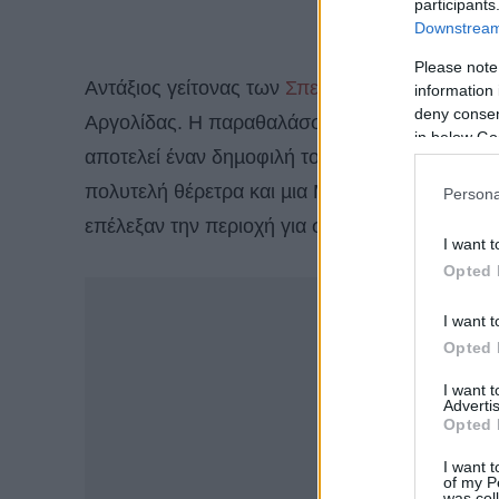
participants
Downstream 
Please note
Αντάξιος γείτονας των
Σπετσών
είναι το
Πόρτο 
information 
deny consent
Αργολίδας. Η παραθαλάσσια κωµόπολη χτισµένη
in below Go
αποτελεί έναν δηµοφιλή τουριστικό προορισµό 
πολυτελή θέρετρα και µια Μαρίνα όπου «ξεκου
Persona
επέλεξαν την περιοχή για στιγµές ανάπαυλας κ
I want t
Opted 
-
I want t
Opted 
I want 
Advertis
Opted 
I want t
of my P
was col