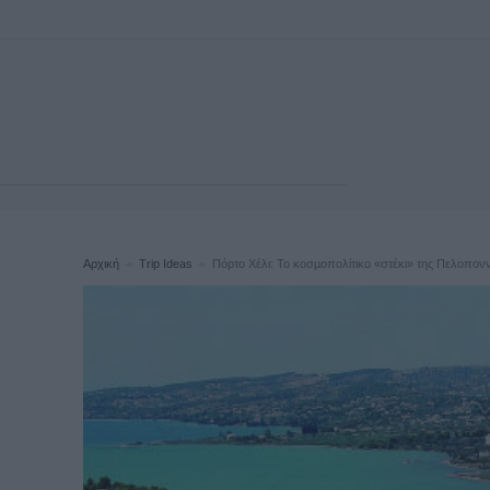
Αρχική
Trip Ideas
Πόρτο Χέλι: Το κοσµοπολίτικο «στέκι» της Πελοπον