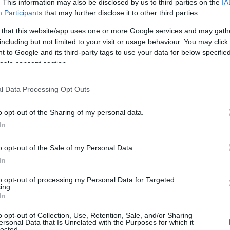
. This information may also be disclosed by us to third parties on the
IA
Participants
that may further disclose it to other third parties.
 that this website/app uses one or more Google services and may gath
Χέλι
, µια κοσµοπολίτικη γωνιά στον οµώνυµο όρµο της
including but not limited to your visit or usage behaviour. You may click 
 to Google and its third-party tags to use your data for below specifi
 στα ερείπια της αρχαίας πολιτείας των Αλιέων,
ogle consent section.
µε νυχτερινή ζωή, πολυτελή αύρα, καλόγουστες βίλες,
ράζονται» σκάφη και ιστιοπλοϊκά από επισκέπτες που
l Data Processing Opt Outs
αι διασκέδασης.
o opt-out of the Sharing of my personal data.
In
 Advertisement -
o opt-out of the Sale of my Personal Data.
In
to opt-out of processing my Personal Data for Targeted
ing.
In
o opt-out of Collection, Use, Retention, Sale, and/or Sharing
ersonal Data that Is Unrelated with the Purposes for which it
lected.