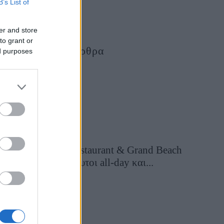
B’s List of
er and store
to grant or
Τελευταία Άρθρα
ed purposes
Grand Asia Restaurant & Grand Beach
Club: Οι απόλυτοι all-day και...
12 ώρες πριν