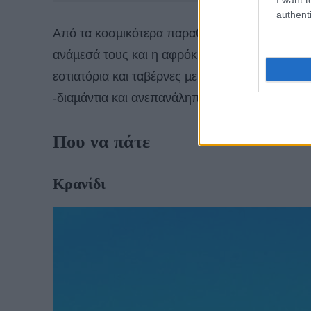
authenti
Από τα κοσµικότερα παραθεριστικά στέκια µαζ
ανάµεσά τους και η αφρόκρεµα της κοσµικής ζ
εστιατόρια και ταβέρνες µε ωραίο φαγητό, παρ
-διαµάντια και ανεπανάληπτες εµπειρίες και συ
Που να πάτε
Κρανίδι