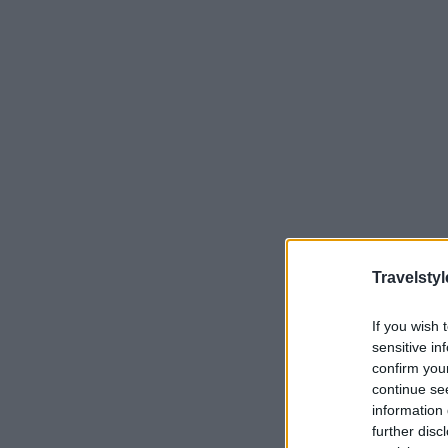
Travelstyl
If you wish 
sensitive in
confirm you
continue se
information 
further disc