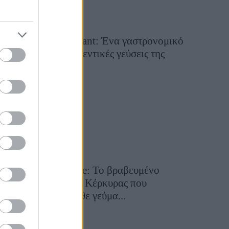
Tsapis Restaurant: Ένα γαστρονομικό
ταξίδι στις αυθεντικές γεύσεις της
Σίφνου!
29 Ιουλίου 2026, 9:54
Toula’s Seaside: Το βραβευμένο
εστιατόριο της Κέρκυρας που
μετατρέπει κάθε γεύμα...
28 Ιουλίου 2026, 11:05