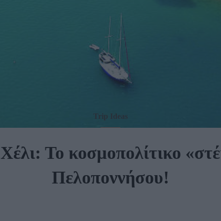
Trip Ideas
Χέλι: Το κοσµοπολίτικο «στέ
Πελοποννήσου!