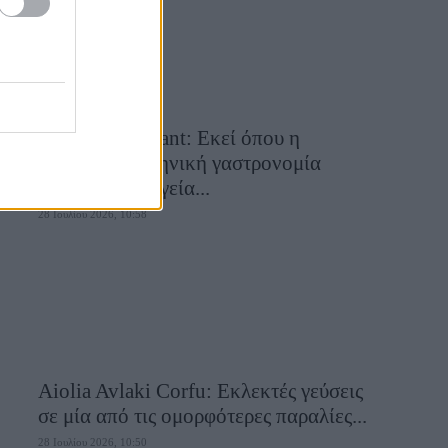
Cavos Restaurant: Εκεί όπου η
αυθεντική ελληνική γαστρονομία
συναντά τη μαγεία...
28 Ιουλίου 2026, 10:58
Aiolia Avlaki Corfu: Εκλεκτές γεύσεις
σε μία από τις ομορφότερες παραλίες...
28 Ιουλίου 2026, 10:50