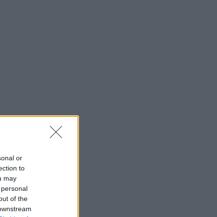
sonal or
ection to
ou may
 personal
out of the
 downstream