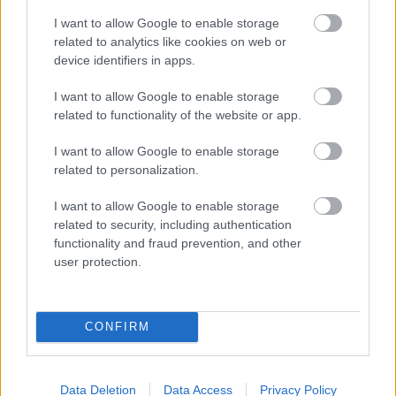
σημαίνει ότι όσοι αποφασίσουν να επισκεφτούν τη
I want to allow Google to enable storage
χώρα μας για διακοπές κατά την επιστροφή τους
related to analytics like cookies on web or
θα υποχρεωθούν σε καραντίνα γεγονός που
device identifiers in apps.
προφανώς αποθαρρύνει τους ταξιδιώτες από τη
I want to allow Google to enable storage
της
Βρετανία
να έρθουν για διακοπές στην Ελλάδα.
related to functionality of the website or app.
Η μόνη τουριστική χώρα της Ευρώπης που
I want to allow Google to enable storage
εντάχθηκε στην «πράσινη» λίστα επιτρέποντας
related to personalization.
ταξίδια Βρετανών χωρίς εν συνεχεία υποχρέωση
I want to allow Google to enable storage
καραντίνας, είναι η Πορτογαλία ενώ από την άλλη
related to security, including authentication
functionality and fraud prevention, and other
στο «κόκκινο» μπήκε η Τουρκία.
user protection.
Η Ελλάδα, όπως και άλλες μεγάλες τουριστικές
χώρες της Ευρώπης, όπως η Ιταλία, η Γαλλία, η
CONFIRM
Ισπανία, δεν περιλαμβάνονται στην πράσινη λίστα
που ανακοίνωσε η βρετανική κυβέρνηση, κάτι που
Data Deletion
Data Access
Privacy Policy