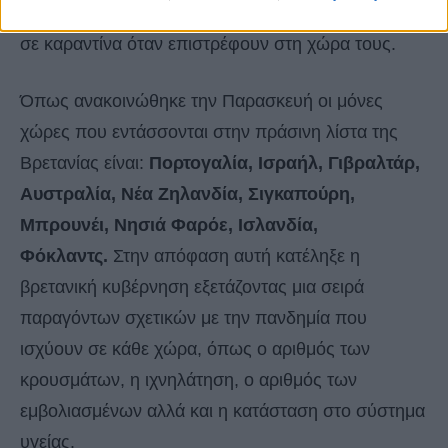
θα επέτρεπε στους τουρίστες να μην υποβάλλονται
σε καραντίνα όταν επιστρέφουν στη χώρα τους.
Όπως ανακοινώθηκε την Παρασκευή οι μόνες
χώρες που εντάσσονται στην πράσινη λίστα της
Βρετανίας είναι:
Πορτογαλία, Ισραήλ, Γιβραλτάρ,
Αυστραλία, Νέα Ζηλανδία, Σιγκαπούρη,
Μπρουνέι, Νησιά Φαρόε, Ισλανδία,
Φόκλαντς.
Στην απόφαση αυτή κατέληξε η
βρετανική κυβέρνηση εξετάζοντας μια σειρά
παραγόντων σχετικών με την πανδημία που
ισχύουν σε κάθε χώρα, όπως ο αριθμός των
κρουσμάτων, η ιχνηλάτηση, ο αριθμός των
εμβολιασμένων αλλά και η κατάσταση στο σύστημα
υγείας.