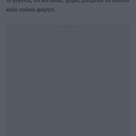
το γεγονός ότι και άλλες χώρες μπορούν να κάνουν
καλό ιταλικό φαγητό.
- Advertisement -