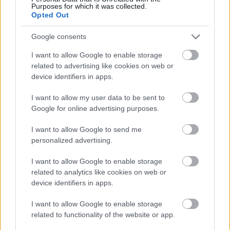
Purposes for which it was collected.
τηγανητή μακαρονόπιτα» φέτος.
Opted Out
Google consents
Το 50 Top Pizza έχει καταχωρήσεις για πιτσαρίες
I want to allow Google to enable storage
σε όλο τον κόσμο. Δημιουργούνται από περίπου
related to advertising like cookies on web or
1.000 «επιθεωρητές» σε όλο τον κόσμο, οι οποίοι
device identifiers in apps.
πρώτα ψηφίζουν για τα καλύτερα μέρη στις χώρες
I want to allow my user data to be sent to
τους και στη συνέχεια πραγματοποιούν ανώνυμες
Google for online advertising purposes.
επισκέψεις.
I want to allow Google to send me
personalized advertising.
I want to allow Google to enable storage
related to analytics like cookies on web or
device identifiers in apps.
I want to allow Google to enable storage
related to functionality of the website or app.