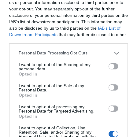
us or personal information disclosed to third parties prior to
your opt-out. You may separately opt-out of the further
View this post on Instagram
disclosure of your personal information by third parties on the
IAB’s list of downstream participants. This information may
also be disclosed by us to third parties on the
IAB’s List of
Downstream Participants
that may further disclose it to other
third parties.
Please note that this website/app uses one or more Google
Personal Data Processing Opt Outs
services and may gather and store information including but
not limited to your visit or usage behaviour. You may click to
I want to opt-out of the Sharing of my
personal data.
grant or deny consent to Google and its third-party tags to
Opted In
use your data for below specified purposes in below Google
consent section.
A post shared by Sartoria Panatieri (@sartoriapanatieri)
I want to opt-out of the Sale of my
Personal Data.
Opted In
Εν τω μεταξύ, η 50 Kalò, η οποία είχε πάρει την
I want to opt-out of processing my
Personal Data for Targeted Advertising.
πρώτη θέση σε προηγούμενες κατατάξεις, έχει
Opted In
υποχωρήσει στη λίστα τα τελευταία χρόνια.
I want to opt-out of Collection, Use,
Retention, Sale, and/or Sharing of my
Ωστόσο, πήρε το βραβείο για την «καλύτερη
Personal Data that Is Unrelated with the