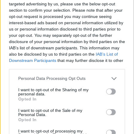
targeted advertising by us, please use the below opt-out
Στύλοι Ολυμπίου Διός: Η ιστορία και η σπουδαιότητα ενός από
section to confirm your selection. Please note that after your
τα πιο εμβληματικά μνημεία της Αθήνας
opt-out request is processed you may continue seeing
5 Σεπτεμβρίου 2023, 14:09
interest-based ads based on personal information utilized by
Δίπλα στη λεωφόρο Αμαλίας, περίπου 500 μέτρα από την πλατεία
us or personal information disclosed to third parties prior to
Συντάγματος, βρίσκεται ο χώρος...
your opt-out. You may separately opt-out of the further
disclosure of your personal information by third parties on the
IAB’s list of downstream participants. This information may
also be disclosed by us to third parties on the
IAB’s List of
Downstream Participants
that may further disclose it to other
third parties.
Please note that this website/app uses one or more Google
Personal Data Processing Opt Outs
services and may gather and store information including but
not limited to your visit or usage behaviour. You may click to
I want to opt-out of the Sharing of my
personal data.
Αττική
grant or deny consent to Google and its third-party tags to
Opted In
use your data for below specified purposes in below Google
Θαλάσσιος Τουρισμός: Ανακαλύψτε την υπέροχη αττική
consent section.
I want to opt-out of the Sale of my
ακτογραμμή και τα νησιά του Αργοσαρωνικού… αλλιώς!
Personal Data.
Opted In
9 Αυγούστου 2023, 14:00
Ο θαλάσσιος τουρισμός είναι μια εναλλακτική μορφή τουρισμού, ιδιαίτερα
I want to opt-out of processing my
διαδεδομένη τα τελευταία χρόνια η...