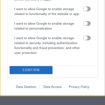
I want to allow Google to enable storage
related to functionality of the website or app.
I want to allow Google to enable storage
related to personalization.
Αττική
Αττική: Ένας εξαιρετικός προορισμός για τουρισμό τρίτης
I want to allow Google to enable storage
ηλικίας – Όλα όσα μπορείτε να κάνετε
related to security, including authentication
functionality and fraud prevention, and other
1 Αυγούστου 2023, 14:57
user protection.
Οι διακοπές, η ξεκούραση έστω και λίγων ημερών από την καθημερινότητα,
τη ρουτίνα και...
CONFIRM
Data Deletion
Data Access
Privacy Policy