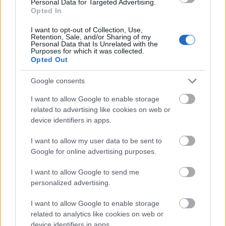
Personal Data for Targeted Advertising.
Opted In
I want to opt-out of Collection, Use,
Retention, Sale, and/or Sharing of my
Personal Data that Is Unrelated with the
Purposes for which it was collected.
Opted Out
Google consents
I want to allow Google to enable storage
Αθήνα
related to advertising like cookies on web or
device identifiers in apps.
Η Αθήνα και ο πολιτισμός είναι έννοιες ταυτόσημες – 10
εμβληματικά σημεία και αξιοθέατα της πρωτεύουσας που
I want to allow my user data to be sent to
«μαρτυρούν» την ιστορία της
Google for online advertising purposes.
8 Αυγούστου 2023, 14:33
Η Αττική και ακόμα πιο συγκεκριμένα η Αθήνα, είναι γνωστή για την
I want to allow Google to send me
πλούσια ιστορία...
personalized advertising.
I want to allow Google to enable storage
related to analytics like cookies on web or
device identifiers in apps.