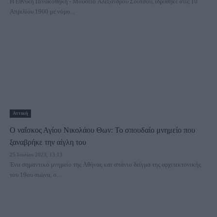
Η Εθνική Πινακοθήκη - Μουσείο Αλέξανδρου Σούτσου, ιδρύθηκε στις 10
Απριλίου 1900 με νόμο...
Αττική
Ο ναΐσκος Αγίου Νικολάου Θων: Το σπουδαίο μνημείο που
ξαναβρήκε την αίγλη του
25 Ιουλίου 2023, 13:13
Ένα σημαντικό μνημείο της Αθήνας και σπάνιο δείγμα της αρχιτεκτονικής
του 19ου αιώνα, ο...