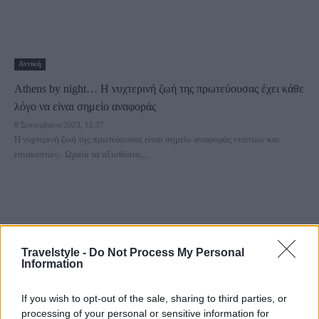
Αττική
Athens by night… H νυχτερινή ζωή της πρωτεύουσας έχει κάθε
λόγο να είναι σημείο αναφοράς
8 Σεπτεμβρίου 2023, 12:37
Η νυχτερινή ζωή της πρωτεύουσας είναι σημείο αναφοράς ντόπιων και
επισκεπτών.. Ωραία τα αξιοθέατα,...
Travelstyle -
Do Not Process My Personal
Information
If you wish to opt-out of the sale, sharing to third parties, or
Αττική
processing of your personal or sensitive information for