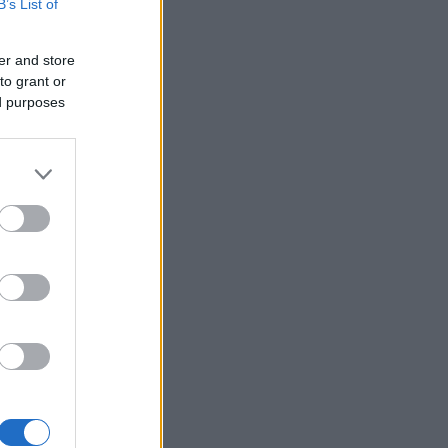
B’s List of
er and store
to grant or
ed purposes