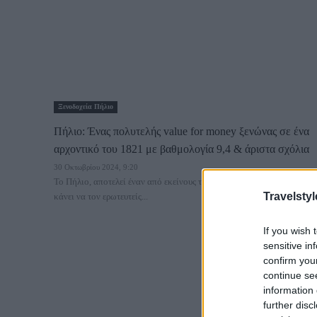
Ξενοδοχεία Πήλιο
Πήλιο: Ένας πολυτελής value for money ξενώνας σε ένα
αρχοντικό του 1821 με βαθμολογία 9,4 & άριστα σχόλια
30 Οκτωβρίου 2024, 9:20
Το Πήλιο, αποτελεί έναν από εκείνους τους προορισμούς που θα σε
Travelstyl
κάνει να τον ερωτευτείς...
If you wish 
sensitive in
confirm you
continue se
information 
further disc