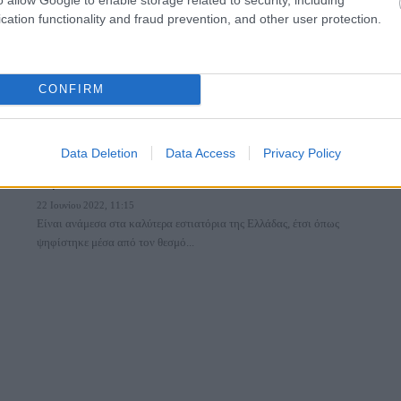
cation functionality and fraud prevention, and other user protection.
CONFIRM
Food & Travel
Data Deletion
Data Access
Privacy Policy
Εl Resto bar: Μια μοναδική γαστρονομική εμπειρία στο
Πήλιο
22 Ιουνίου 2022, 11:15
Είναι ανάμεσα στα καλύτερα εστιατόρια της Ελλάδας, έτσι όπως
ψηφίστηκε μέσα από τον θεσμό...