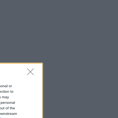
sonal or
ection to
ou may
 personal
out of the
 downstream