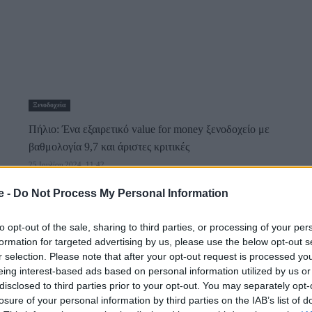
Ξενοδοχεία
Πήλιο: Ένα εξαιρετικό value for money ξενοδοχείο με
βαθμολογία 9,7 και άριστες κριτικές
25 Ιουλίου 2024, 11:42
Το Πήλιο, ο μυθικός τόπος των Κενταύρων και θερινό καταφύγιο
e -
Do Not Process My Personal Information
των θεών του Ολύμπου,...
to opt-out of the sale, sharing to third parties, or processing of your per
formation for targeted advertising by us, please use the below opt-out s
r selection. Please note that after your opt-out request is processed y
eing interest-based ads based on personal information utilized by us or
disclosed to third parties prior to your opt-out. You may separately opt-
losure of your personal information by third parties on the IAB’s list of