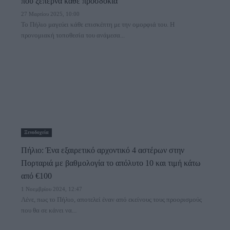
που ξεπερνά κάθε προσδοκία
27 Μαρτίου 2025, 10:00
Το Πήλιο μαγεύει κάθε επισκέπτη με την ομορφιά του. Η
προνομιακή τοποθεσία του ανάμεσα...
Ξενοδοχεία
Πήλιο: Ένα εξαιρετικό αρχοντικό 4 αστέρων στην
Πορταριά με βαθμολογία το απόλυτο 10 και τιμή κάτω
από €100
1 Νοεμβρίου 2024, 12:47
Λένε, πως το Πήλιο, αποτελεί έναν από εκείνους τους προορισμούς
που θα σε κάνει να...