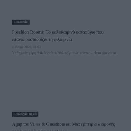
Ξενοδοχεία
Poseidon Rooms: Το καλοκαιρινό καταφύγιο που
επαναπροσδιορίζει τη φιλοξενία
4 Μαΐου 2026, 11:03
Υπάρχουν μέρη που δεν είναι απλώς για να μείνεις – είναι για να τα...
Ξενοδοχεία Πήλιο
Agapitos Villas & Guesthouses: Μια εμπειρία διαμονής