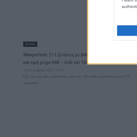
authenti
Ξενώνες
Μακρινίτσα: 2+1 ξενώνες με βαθμολογία πάνω από 9,5
και τιμή μέχρι €68 – Από τον Τάσο Δούση
14 Σεπτεμβρίου 2022, 13:59
Όχι ένα, όχι δύο, ούτε δέκα, ούτε καν 50 αλλά περισσότερα από 70
τα χωριά...