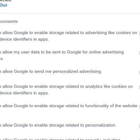
Out
24 Απριλίου 2024, 16:54
Άγιος Ιωάννης, το διάσημο παραθαλάσσιο χωριό του Πηλίου
consents
o allow Google to enable storage related to advertising like cookies on
evice identifiers in apps.
o allow my user data to be sent to Google for online advertising
s.
to allow Google to send me personalized advertising.
Ξενοδοχεία
o allow Google to enable storage related to analytics like cookies on
Ένας υπέροχος παραδοσιακός ξενώνας στη Ζαγορά
evice identifiers in apps.
Πηλίου με βαθμολογία 9,6 και τιμή €70
o allow Google to enable storage related to functionality of the website
11 Οκτωβρίου 2022, 15:10
Το φθινόπωρο είναι εδώ και όλοι μας έχουμε μπει πλέον σε αυτή τη
διάθεση....
o allow Google to enable storage related to personalization.
o allow Google to enable storage related to security, including