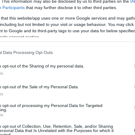
. This information may also be disclosed by us to third parties on the
IA
Ξενοδοχεία
Participants
that may further disclose it to other third parties.
Ένα πετρόχτιστο ξενοδοχείο 4 αστέρων σε ένα ήσυχο
 that this website/app uses one or more Google services and may gath
χωριό του Πηλίου με θέα στον Παγασητικό και άριστη
including but not limited to your visit or usage behaviour. You may click 
 to Google and its third-party tags to use your data for below specifi
βαθμολογία
ogle consent section.
14 Ιουνίου 2024, 15:00
Τώρα που είναι καλοκαίρι όλοι έχουμε στο μυαλό μας διακοπές ή
και μικρές εκδρομές λίγων...
l Data Processing Opt Outs
o opt-out of the Sharing of my personal data.
In
o opt-out of the Sale of my Personal Data.
In
to opt-out of processing my Personal Data for Targeted
Ξενοδοχεία
ing.
In
Πήλιο: 4 ξενοδοχεία με βαθμολογία στη booking πάνω
από 9 και τιμές μέχρι €65 στον υπέροχο παραθαλάσσιο
o opt-out of Collection, Use, Retention, Sale, and/or Sharing
ersonal Data that Is Unrelated with the Purposes for which it
Άγιο Ιωάννη
lected.