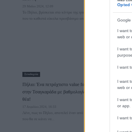
Opted 
29 Μαΐου 2024, 12:09
Το Πήλιο, βρίσκεται στο κέντρο της ηπειρωτικής Ελλάδας, γεγονός
που το καθιστά εύκολα προσβάσιμο από...
Google 
I want t
web or d
I want t
purpose
I want 
Ξενοδοχεία
I want t
Πήλιο: Ένα πετρόχτιστο value for money ξενοδοχείο
web or d
στην Τσαγκαράδα με βαθμολογία 9,8 και συγκλονιστική
θέα!
I want t
or app.
17 Απριλίου 2024, 16:33
Λένε, πως το Πήλιο, αποτελεί έναν από εκείνους τους προορισμούς
I want t
που θα σε κάνει να...
I want t