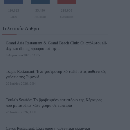
110,023
35,490
218,000
Likes
Followers
Subscribers
Τελευταία Άρθρα
Grand Asia Restaurant & Grand Beach Club: Οι απόλυτοι all-
day και dining προορισμοί της...
6 Αυγούστου 2026, 11:05
Tsapis Restaurant: Ένα γαστρονομικό ταξίδι στις αυθεντικές
γεύσεις της Σίφνου!
29 Ιουλίου 2026, 9:54
Toula’s Seaside: Το βραβευμένο εστιατόριο της Κέρκυρας
που μετατρέπει κάθε γεύμα σε εμπειρία
28 Ιουλίου 2026, 11:05
Cavos Restaurant: Εκεί όπου η αυθεντική ελληνική