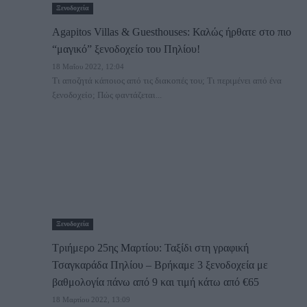
Ξενοδοχεία
Agapitos Villas & Guesthouses: Καλώς ήρθατε στο πιο
“μαγικό” ξενοδοχείο του Πηλίου!
18 Μαΐου 2022, 12:04
Τι αποζητά κάποιος από τις διακοπές του; Τι περιμένει από ένα
ξενοδοχείο; Πώς φαντάζεται...
Ξενοδοχεία
Τριήμερο 25ης Μαρτίου: Ταξίδι στη γραφική
Τσαγκαράδα Πηλίου – Βρήκαμε 3 ξενοδοχεία με
βαθμολογία πάνω από 9 και τιμή κάτω από €65
18 Μαρτίου 2022, 13:09