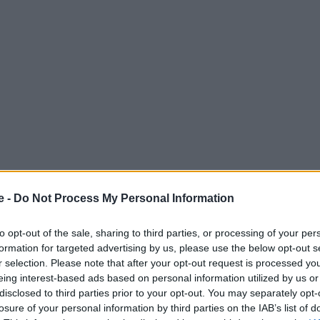
e -
Do Not Process My Personal Information
to opt-out of the sale, sharing to third parties, or processing of your per
formation for targeted advertising by us, please use the below opt-out s
τό σημαίνει ότι προκύπτει για πολλούς ένα ωραιότατο
r selection. Please note that after your opt-out request is processed y
να ταξιδέψουν αυτό το τριήμερο οι επιλογές είναι
eing interest-based ads based on personal information utilized by us or
disclosed to third parties prior to your opt-out. You may separately opt-
ντινό μέρος μέχρι ένα city break σε κάποιον
losure of your personal information by third parties on the IAB’s list of