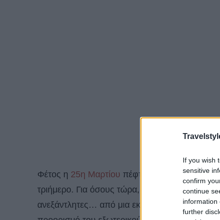
Travelstyl
If you wish 
sensitive in
Φέτος η
25η Μαρτίου
πέφτει Παρασκευή που αυ
confirm you
τριήμερο. Για όσους τώρα, μπορούν και θέλουν 
continue se
information 
ανεξάντλητες… από μια εκδρομή σε ένα πολύ κο
further disc