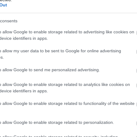
Out
consents
o allow Google to enable storage related to advertising like cookies on
evice identifiers in apps.
o allow my user data to be sent to Google for online advertising
s.
to allow Google to send me personalized advertising.
o allow Google to enable storage related to analytics like cookies on
evice identifiers in apps.
αι εκτός από τη βόλτα στο χωριό, βρήκαμε για εσάς 3
o allow Google to enable storage related to functionality of the website
, πάνω από 9 και τιμή μέχρι €65 η βραδιά για το
o allow Google to enable storage related to personalization.
στις ημερομηνίες αναφοράς για δύο
o allow Google to enable storage related to security, including