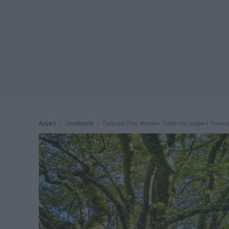
Αρχική
Ξενοδοχεία
Τριήμερο 25ης Μαρτίου: Ταξίδι στη γραφική Τσαγκα