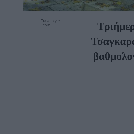
Travelstyle
Τριήμερ
Team
Τσαγκαρά
βαθμολογ