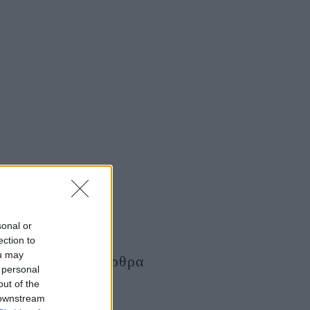
sonal or
ection to
ou may
Τελευταία Άρθρα
 personal
out of the
 downstream