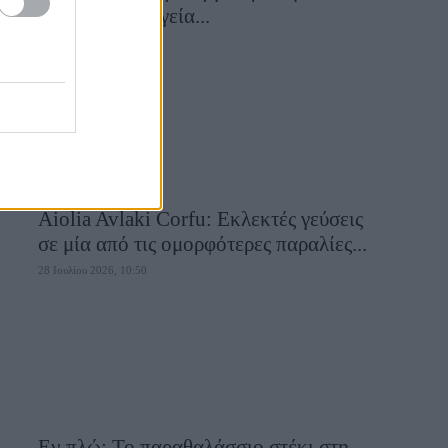
συναντά τη μαγεία...
28 Ιουλίου 2026, 10:58
Aiolia Avlaki Corfu: Εκλεκτές γεύσεις
σε μία από τις ομορφότερες παραλίες...
28 Ιουλίου 2026, 10:50
Εν πλώ: Το παραθαλάσσιο στέκι στη