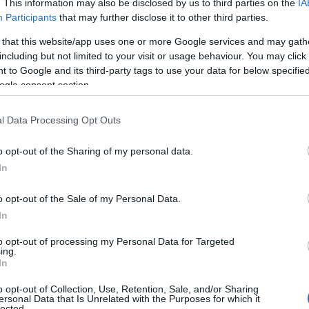
 μέχρι το πάντα αγαπημένο Πήλιο και συγκεκριμένα
. This information may also be disclosed by us to third parties on the
IA
Participants
that may further disclose it to other third parties.
 that this website/app uses one or more Google services and may gath
including but not limited to your visit or usage behaviour. You may click 
 Advertisement -
 to Google and its third-party tags to use your data for below specifi
ogle consent section.
l Data Processing Opt Outs
o opt-out of the Sharing of my personal data.
In
o opt-out of the Sale of my Personal Data.
In
to opt-out of processing my Personal Data for Targeted
ing.
In
o opt-out of Collection, Use, Retention, Sale, and/or Sharing
ersonal Data that Is Unrelated with the Purposes for which it
lected.