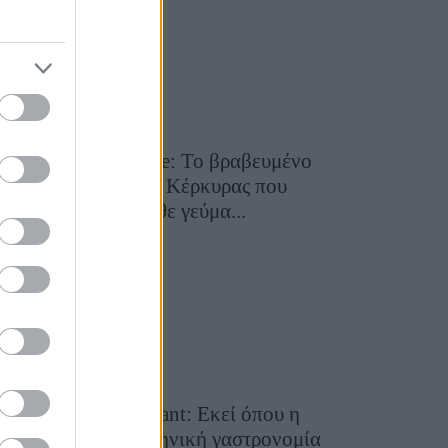
Toula’s Seaside: Το βραβευμένο
εστιατόριο της Κέρκυρας που
μετατρέπει κάθε γεύμα...
28 Ιουλίου 2026, 11:05
Cavos Restaurant: Εκεί όπου η
αυθεντική ελληνική γαστρονομία