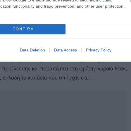
cation functionality and fraud prevention, and other user protection.
CONFIRM
ου τα συνδυάζει όλα. Βρίσκεται στον Νομό
Data Deletion
Data Access
Privacy Policy
ιά από τον Βόλο και είναι ένα από τα πιο γνωστά και
 με την προέλευση του ονόματος της περιοχής
κης προέλευσης και παραπέμπει στη φράση «ωραία θέα»,
», δηλαδή τα κοπάδια που υπήρχαν εκεί.