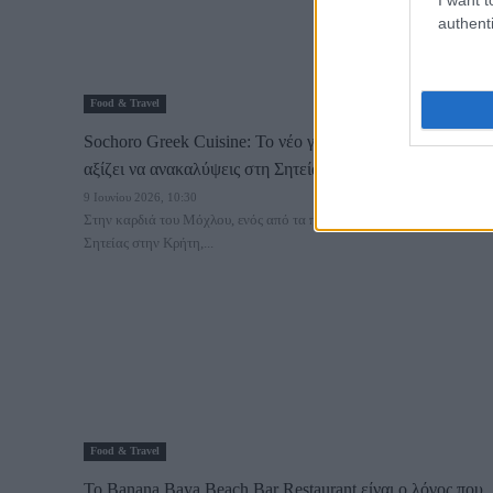
authenti
Food & Travel
Sochoro Greek Cuisine: Το νέο γαστρονομικό spot που
αξίζει να ανακαλύψεις στη Σητεία
9 Ιουνίου 2026, 10:30
Στην καρδιά του Μόχλου, ενός από τα πιο γραφικά χωριά της
Σητείας στην Κρήτη,...
Food & Travel
Το Banana Baya Beach Bar Restaurant είναι ο λόγος που