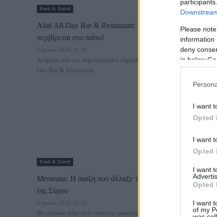
participants
Food & Travel
Downstream 
Alati All-Day Bar & Restaurant: Εκεί που το Ιόνιο
Please note
σερβίρεται στο πιάτο!
information 
deny consent
9 Ιουνίου 2026, 11:33
in below Go
Ανάμεσα στα πιο ατμοσφαιρικά σημεία της Κεφαλονιάς, το Alati All
Day Bar & Restaurant...
Persona
I want t
Opted 
I want t
Opted 
Food & Travel
I want 
Advertis
Μerseana: Η άφιξη που άλλαξε το γαστρονομικό χάρτη
Opted 
της Σύρου
I want t
9 Ιουνίου 2026, 11:11
of my P
Με φρέσκο ψάρι από ντόπιους ψαράδες, ξεχωριστές μακαρονάδες
was col