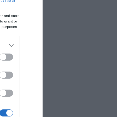
B’s List of
er and store
to grant or
ed purposes