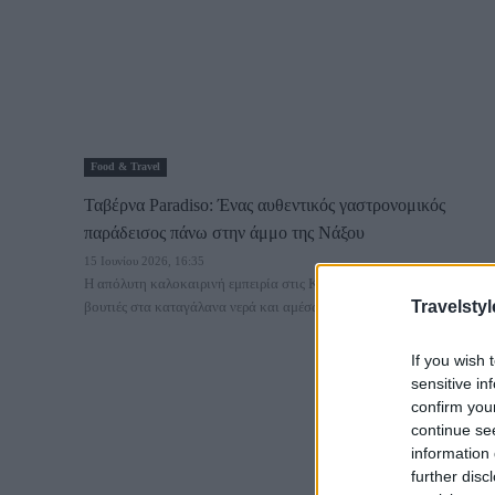
Food & Travel
Ταβέρνα Paradiso: Ένας αυθεντικός γαστρονομικός
παράδεισος πάνω στην άμμο της Νάξου
15 Ιουνίου 2026, 16:35
Η απόλυτη καλοκαιρινή εμπειρία στις Κυκλάδες περιλαμβάνει
Travelstyl
βουτιές στα καταγάλανα νερά και αμέσως μετά...
If you wish 
sensitive in
confirm you
continue se
information 
further disc