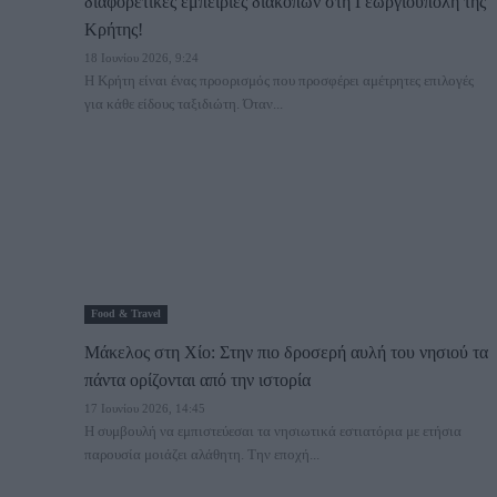
διαφορετικές εμπειρίες διακοπών στη Γεωργιούπολη της
Κρήτης!
18 Ιουνίου 2026, 9:24
Η Κρήτη είναι ένας προορισμός που προσφέρει αμέτρητες επιλογές
για κάθε είδους ταξιδιώτη. Όταν...
Food & Travel
Μάκελος στη Χίο: Στην πιο δροσερή αυλή του νησιού τα
πάντα ορίζονται από την ιστορία
17 Ιουνίου 2026, 14:45
Η συμβουλή να εμπιστεύεσαι τα νησιωτικά εστιατόρια με ετήσια
παρουσία μοιάζει αλάθητη. Την εποχή...