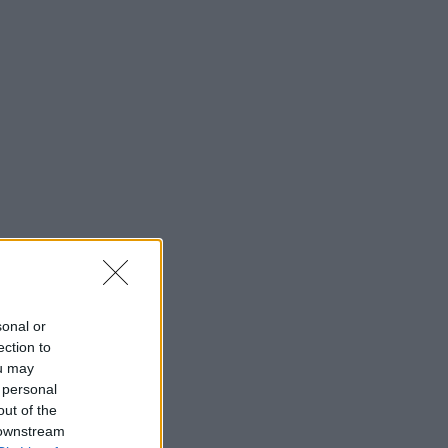
sonal or
ection to
ou may
 personal
out of the
 downstream