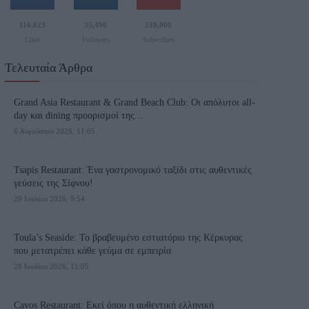
110,023
35,490
218,000
Likes
Followers
Subscribers
Τελευταία Άρθρα
Grand Asia Restaurant & Grand Beach Club: Οι απόλυτοι all-
day και dining προορισμοί της...
6 Αυγούστου 2026, 11:05
Tsapis Restaurant: Ένα γαστρονομικό ταξίδι στις αυθεντικές
γεύσεις της Σίφνου!
29 Ιουλίου 2026, 9:54
Toula’s Seaside: Το βραβευμένο εστιατόριο της Κέρκυρας
που μετατρέπει κάθε γεύμα σε εμπειρία
28 Ιουλίου 2026, 11:05
Cavos Restaurant: Εκεί όπου η αυθεντική ελληνική