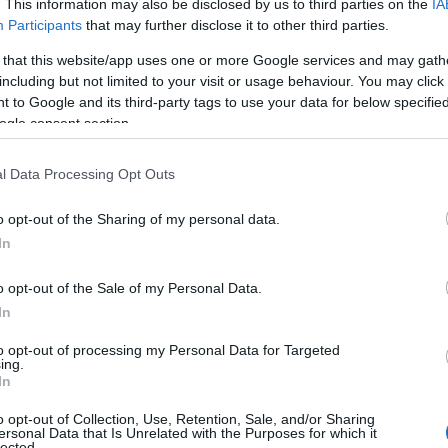
. This information may also be disclosed by us to third parties on the
IA
Food & Travel
Participants
that may further disclose it to other third parties.
Carne restaurant: Μια γαστρονομική εμπειρία με θέα τον
 that this website/app uses one or more Google services and may gath
κόλπο του Ναβαρίνου!
including but not limited to your visit or usage behaviour. You may click 
 to Google and its third-party tags to use your data for below specifi
9 Ιουνίου 2026, 11:16
ogle consent section.
Δημιουργική ελληνική κουζίνα, premium κοπές κρεάτων και
μοναδική παραθαλάσσια ατμόσφαιρα συνθέτουν έναν από τους...
l Data Processing Opt Outs
o opt-out of the Sharing of my personal data.
In
o opt-out of the Sale of my Personal Data.
In
Travel News
to opt-out of processing my Personal Data for Targeted
ing.
Club 8 Pool Club & Welling Performance & Spa Center:
In
Η νέα luxury εμπειρία ψυχαγωγίας και ευεξίας στη
Ρόδο!
o opt-out of Collection, Use, Retention, Sale, and/or Sharing
ersonal Data that Is Unrelated with the Purposes for which it
9 Ιουνίου 2026, 11:01
lected.