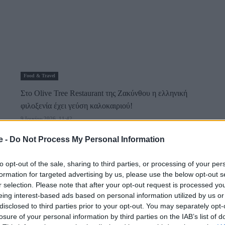
Food & Travel
Στο Olive Tree Restaurant της Ζακύνθου η ελληνική
φιλοξενία έχει γεύση καλοκαιριού!
9 Ιουνίου 2026, 11:42
Στην καρδιά του Καλαμακίου, μία από τις πιο δημοφιλείς περιοχές
e -
Do Not Process My Personal Information
της Ζακύνθου, το Olive...
to opt-out of the sale, sharing to third parties, or processing of your per
formation for targeted advertising by us, please use the below opt-out s
r selection. Please note that after your opt-out request is processed y
eing interest-based ads based on personal information utilized by us or
disclosed to third parties prior to your opt-out. You may separately opt-
losure of your personal information by third parties on the IAB’s list of