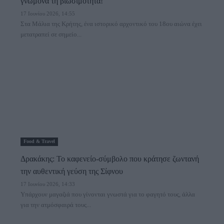
γνώμονα τη βιωσιμότητα!
17 Ιουνίου 2026, 14:55
Στα Μάλια της Κρήτης, ένα ιστορικό αρχοντικό του 18ου αιώνα έχει
μετατραπεί σε σημείο...
Food & Travel
Δρακάκης: Το καφενείο-σύμβολο που κράτησε ζωντανή
την αυθεντική γεύση της Σίφνου
17 Ιουνίου 2026, 14:33
Υπάρχουν μαγαζιά που γίνονται γνωστά για το φαγητό τους, άλλα
για την ατμόσφαιρά τους...