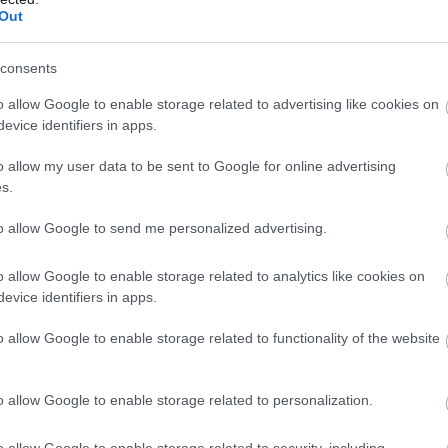
Out
Η Ρόδος, ένας από τους δημοφιλέστερους προορισμούς της
Μεσογείου, υποδέχεται μια νέα πρόταση που...
consents
o allow Google to enable storage related to advertising like cookies on
evice identifiers in apps.
o allow my user data to be sent to Google for online advertising
s.
to allow Google to send me personalized advertising.
Food & Travel
Ταβέρνα Γλαύκος: Η αυθεντική γεύση της Πάρου δίπλα
o allow Google to enable storage related to analytics like cookies on
στο κύμα!
evice identifiers in apps.
9 Ιουνίου 2026, 10:39
Στη Νάουσα της Πάρου, η παραδοσιακή ελληνική ταβέρνα Γλαύκος
o allow Google to enable storage related to functionality of the website
αποτελεί εδώ και χρόνια σημείο...
o allow Google to enable storage related to personalization.
o allow Google to enable storage related to security, including