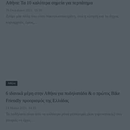
Αθήνα: Τα 10 καλύτερα σημεία για περπάτημα
26 Οκτωβρίου 2021, 16:30
Ζούμε μία πόλη που είναι πυκνοκατοικημένη, ενώ η κίνηση και το άγχος
κυριαρχούν, όμως,...
Αθήνα
6 ιδανικά μέρη στην Αθήνα για ποδηλατάδα & o πρώτος Bike
Friendly προορισμός της Ελλάδας
24 Μαΐου 2021, 14:35
Το ποδήλατο είναι από τα καλύτερα μέσα μεταφοράς (και γυμναστικής) που
μπορείς να έχεις....