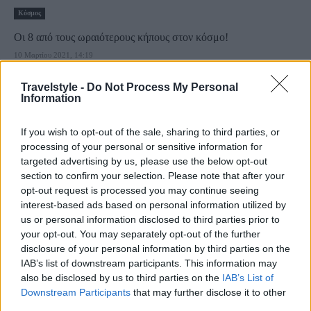
Κόσμος
Οι 8 από τους ωραιότερους κήπους στον κόσμο!
10 Μαρτίου 2021, 14:19
Αν είστε από αυτούς που όταν επισκέπτονται ένα μέρος και θέλουν να κάνουν
βόλτα...
Travelstyle -
Do Not Process My Personal
Information
If you wish to opt-out of the sale, sharing to third parties, or
processing of your personal or sensitive information for
targeted advertising by us, please use the below opt-out
section to confirm your selection. Please note that after your
opt-out request is processed you may continue seeing
interest-based ads based on personal information utilized by
us or personal information disclosed to third parties prior to
Αθήνα
your opt-out. You may separately opt-out of the further
disclosure of your personal information by third parties on the
Αθήνα: 10 προτάσεις για περίπατο ελέω lockdown! Για άσκηση
IAB’s list of downstream participants. This information may
κοντά στο σπίτι…
also be disclosed by us to third parties on the
IAB’s List of
12 Φεβρουαρίου 2021, 13:12
Downstream Participants
that may further disclose it to other
Υπάρχουν πολλοί λόγοι να αγαπήσεις την Αθήνα, ειδικά εν μέσω lockdown
third parties.