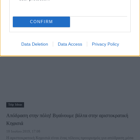
6+1 υπέροχα cafes με πράσινο στην Αθήνα! Για καφεδάκι σε
όμορφους κήπους
CONFIRM
30 Οκτωβρίου 2020, 11:07
Όσο ο καιρός το επιτρέπει και με δεδομένο ότι εν μέσω πανδημίας
προτιμούμε όλοι...
Data Deletion
Data Access
Privacy Policy
Trip Ideas
Απόδραση στην πόλη! Βγαίνουμε βόλτα στην αριστοκρατική
Κηφισιά
18 Ιουλίου 2019, 17:08
Η αριστοκρατική Κηφισιά είναι ένας τέλειος προορισμός για απόδραση μέσα