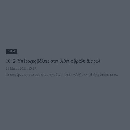
Αθήνα
10+2: Υπέροχες βόλτες στην Αθήνα βράδυ & πρωί
21 Μαΐου 2021, 15:17
Τι σας έρχεται στο νου όταν ακούτε τη λέξη «Αθήνα»; Η Ακρόπολη κι ο...