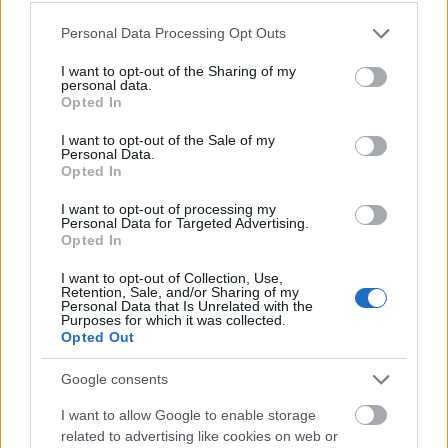
και πανδημίας που...
Please note that this website/app uses one or more Google
Personal Data Processing Opt Outs
services and may gather and store information including but
not limited to your visit or usage behaviour. You may click to
I want to opt-out of the Sharing of my
personal data.
grant or deny consent to Google and its third-party tags to
Opted In
use your data for below specified purposes in below Google
consent section.
I want to opt-out of the Sale of my
Personal Data.
Opted In
I want to opt-out of processing my
Αθήνα
Personal Data for Targeted Advertising.
Opted In
Αναφιώτικα: Κάνουμε βόλτα στην αγαπημένη μας αθηναϊκή
I want to opt-out of Collection, Use,
συνοικία – Ένα “νησί” στο κέντρο της πόλης! (βίντεο)
Retention, Sale, and/or Sharing of my
Personal Data that Is Unrelated with the
8 Φεβρουαρίου 2021, 12:29
Purposes for which it was collected.
Στα Αναφιώτικα, το "νησί" της Αθήνας, θα δείτε λευκά σπιτάκια, στενά
Opted Out
σοκάκια, βουκαμβίλιες και...
Google consents
I want to allow Google to enable storage
related to advertising like cookies on web or