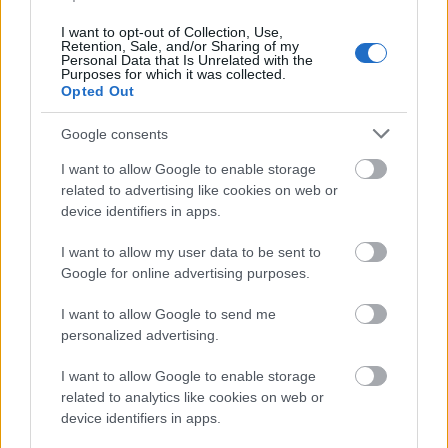
I want to opt-out of Collection, Use,
Retention, Sale, and/or Sharing of my
Personal Data that Is Unrelated with the
Purposes for which it was collected.
Opted Out
3. Έρευνα για εγχώρια προϊόντα και
Google consents
φίρμες σε κάθε προορισμό
I want to allow Google to enable storage
related to advertising like cookies on web or
Ακολούθησε τη
μόδα
! Κάνε έρευνα και γνώρισε τα
device identifiers in apps.
εγχώρια προϊόντα και φίρμες σε κάθε προορισμό.
I want to allow my user data to be sent to
Για παράδειγμα Mango και ZARA στην Ισπανία,
Google for online advertising purposes.
Ugg μπότες στην Αυστραλία.
I want to allow Google to send me
personalized advertising.
I want to allow Google to enable storage
related to analytics like cookies on web or
device identifiers in apps.