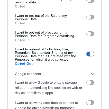
personal data.
grant or deny consent to Google and its third-party tags to
πανδημίας και τη σχετική νομοθεσία αναφοράς, σε
Opted In
use your data for below specified purposes in below Google
συμμόρφωση με τις εθνικές και τοπικές
consent section.
I want to opt-out of the Sale of my
Personal Data.
κατευθυντήριες γραμμές. Σχετικά με τις
Opted In
δραστηριότητες, έχει γίνει ένα διάχυτο πρόγραμμα
I want to opt-out of processing my
που περιλαμβάνει την αρχαία πόλη, την ενετική
Personal Data for Targeted Advertising.
Opted In
ενδοχώρα και τα νησιά της λιμνοθάλασσας.
I want to opt-out of Collection, Use,
Retention, Sale, and/or Sharing of my
Το Καρναβάλι 2022 θα είναι μια πολυδιάστατη
Personal Data that Is Unrelated with the
Purposes for which it was collected.
εκδήλωση, στην οποία η φυσική παρουσία της
Opted Out
παραδοσιακής εκδήλωσης αυτοπροσώπως
Google consents
ενσωματώνεται με την εικονική, χρησιμοποιώντας
I want to allow Google to enable storage
τεχνολογία για τη συμμετοχή όλου του κοινού στο
related to advertising like cookies on web or
device identifiers in apps.
Καρναβάλι, συμπεριλαμβανομένων όσων
επιθυμούν να συμμετάσχουν εξ αποστάσεως, από
I want to allow my user data to be sent to
Google for online advertising purposes.
όλο τον κόσμο.