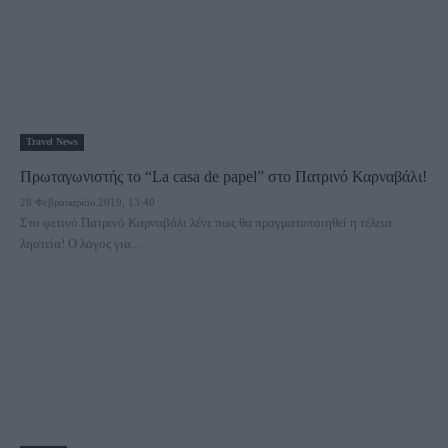
Travel News
Πρωταγωνιστής το “La casa de papel” στο Πατρινό Καρναβάλι!
28 Φεβρουαρίου 2019, 13:40
Στο φετινό Πατρινό Καρναβάλι λένε πως θα πραγματοποιηθεί η τέλεια
ληστεία! Ο λόγος για...