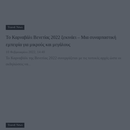
Travel News
Το Καρναβάλι Βενετίας 2022 ξεκινάει – Μια συναρπαστική
εμπειρία για μικρούς και μεγάλους
10 Φεβρουαρίου 2022, 14:40
Το Καρναβάλι της Βενετίας 2022 συνεργάζεται με τις τοπικές αρχές ώστε οι
εκδηλώσεις να...
Travel News