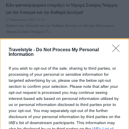
Κάτι φαντασμαγορικό ετοιμάζει το Ίδρυμα Σταύρος Νιάρχος
για την Αποκριά και την Καθαρά Δευτέρα!
27 Φεβρουαρίου 2020, 11:54
Περάστε την Αποκριά και την Καθαρά Δευτέρα στο Κέντρο Πολιτισμού
Ίδρυμα Σταύρος Νιάρχος! Τι...
Travelstyle -
Do Not Process My Personal
Information
If you wish to opt-out of the sale, sharing to third parties, or
processing of your personal or sensitive information for
targeted advertising by us, please use the below opt-out
section to confirm your selection. Please note that after your
opt-out request is processed you may continue seeing
Σκύρος
interest-based ads based on personal information utilized by
Φέτος τις απόκριες πάμε Σκύρο για ένα ξεχωριστό καρναβάλι!
us or personal information disclosed to third parties prior to
21 Φεβρουαρίου 2020, 14:00
your opt-out. You may separately opt-out of the further
Οι απόκριες είναι προ των πυλών και ένας ξεχωριστός προορισμός για να
disclosure of your personal information by third parties on the
περάσει κανείς...
IAB’s list of downstream participants. This information may
also be disclosed by us to third parties on the
IAB’s List of