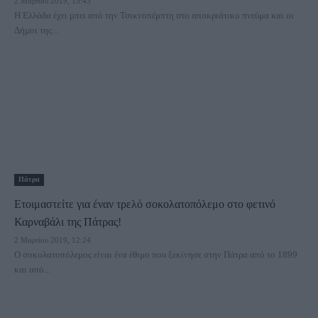
2 Μαρτίου 2019, 15:43
Η Ελλάδα έχει μπει από την Τσικνοπέμπτη στο αποκριάτικο πνεύμα και οι
Δήμοι της...
Πάτρα
Ετοιμαστείτε για έναν τρελό σοκολατοπόλεμο στο φετινό
Καρναβάλι της Πάτρας!
2 Μαρτίου 2019, 12:24
Ο σοκολατοπόλεμος είναι ένα έθιμο που ξεκίνησε στην Πάτρα από το 1899
και από...