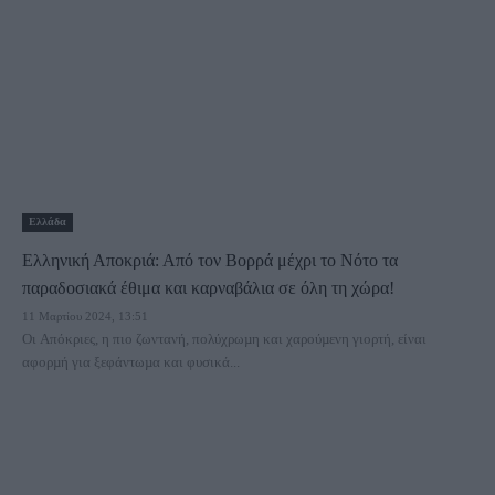
Ελλάδα
Ελληνική Αποκριά: Από τον Βορρά μέχρι το Νότο τα
παραδοσιακά έθιμα και καρναβάλια σε όλη τη χώρα!
11 Μαρτίου 2024, 13:51
Οι Απόκριες, η πιο ζωντανή, πολύχρωµη και χαρούµενη γιορτή, είναι
αφορµή για ξεφάντωµα και φυσικά...