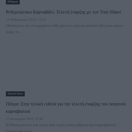
Ρέθυμνο
Ρεθεμνιώτικο Καρναβάλι: Τελετή έναρξης με τον Toni Sfino!
14 Φεβρουαρίου 2019, 13:12
Ολοένα και πιο επιτυχημένο κάθε χρόνο κι έχοντας κλείσει ήδη έναν αιώνα
ζωής, το...
Travel News
Πάτρα: Στην τελική ευθεία για την τελετή έναρξης του πατρινού
καρναβαλιού
11 Ιανουαρίου 2019, 15:44
Η Πάτρα μπαίνει και φέτος από νωρίς στους ρυθμούς του καρναβαλιού
ξεκινώντας με τη...