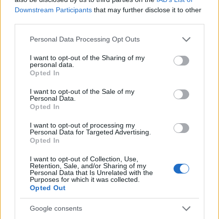
Downstream Participants
that may further disclose it to other
third parties.
Please note that this website/app uses one or more Google
Personal Data Processing Opt Outs
services and may gather and store information including but
not limited to your visit or usage behaviour. You may click to
I want to opt-out of the Sharing of my
personal data.
grant or deny consent to Google and its third-party tags to
Opted In
use your data for below specified purposes in below Google
consent section.
Κωνσταντινούπολη
I want to opt-out of the Sale of my
Personal Data.
Opted In
Μπακλαχοράνι: Γνωρίστε το καρναβάλι των Ελλήνων της
Πόλης
I want to opt-out of processing my
Personal Data for Targeted Advertising.
17 Φεβρουαρίου 2020, 15:02
Opted In
Το Μπακλαχοράνι ή Αποκριές στα Ταταύλα είναι ένα καρναβάλι που
γιορτάζεται κάθε χρόνο στην...
I want to opt-out of Collection, Use,
Retention, Sale, and/or Sharing of my
Personal Data that Is Unrelated with the
Purposes for which it was collected.
Opted Out
Google consents