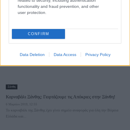
related to security, including authentication
μοναδικές εκδηλώσεις!
functionality and fraud prevention, and other
user protection.
8 Μαρτίου 2019, 14:22
Γιορτάστε και φέτος την Αποκριά και την Καθαρά Δευτέρα στο Ίδρυμα
Σταύρος Νιάρχος με...
CONFIRM
Data Deletion
Data Access
Privacy Policy
Ξάνθη
Καρναβάλι Ξάνθης: Γιορτάζουμε τις Απόκριες στην Ξάνθη!
6 Μαρτίου 2019, 12:55
Το καρναβάλι της Ξάνθης έχει γίνει σημείο αναφοράς για όλη την Βόρεια
Ελλάδα και...