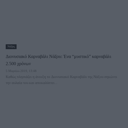
Νάξος
Διονυσιακό Καρναβάλι Νάξου: Ένα “μυστικό” καρναβάλι
2.500 χρόνων
5 Μαρτίου 2019, 13:48
Καθώς πλησιάζει η άνοιξη το Διονυσιακό Καρναβάλι της Νάξου σηκώνει
την αυλαία του και αποκαλύπτει...