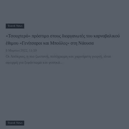
Travel News
«Τσουχτερό» πρόστιμο στους διοργανωτές του καρναβαλικού
έθιμου «Γενίτσαροι και Μπούλες» στη Νάουσα
8 Μαρτίου 2022, 11:59
Οι Απόκριες, η πιο ζωντανή, πολύχρωµη και χαρούµενη γιορτή, είναι
αφορµή για ξεφάντωµα και φυσικά...
Travel News