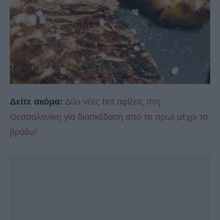
Δείτε ακόμα:
Δύο νέες hot αφίξεις στη
Θεσσαλονίκη για διασκέδαση από το πρωί μέχρι το
βράδυ!