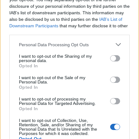
disclosure of your personal information by third parties on the
IAB’s list of downstream participants. This information may
also be disclosed by us to third parties on the
IAB’s List of
Downstream Participants
that may further disclose it to other
third parties.
Νόστιμα κρέατα, ιδιαίτερες κοπές και παραδοσιακά
Please note that this website/app uses one or more Google
ορεκτικά που συνοδεύουν κάθε πιάτο. Οι πρώτες
Personal Data Processing Opt Outs
services and may gather and store information including but
ύλες έρχονται κατευθείαν από τη Βραζιλία και την
not limited to your visit or usage behaviour. You may click to
I want to opt-out of the Sharing of my
personal data.
grant or deny consent to Google and its third-party tags to
Αμερική και με τις σωστές τεχνικές καταλήγουν σε
Opted In
use your data for below specified purposes in below Google
άριστα πιάτα. Εδώ θα απολαύσετε κορυφαίο Black
consent section.
I want to opt-out of the Sale of my
Personal Data.
Angus και αυθεντική Caipirinha.
Opted In
I want to opt-out of processing my
Personal Data for Targeted Advertising.
Opted In
I want to opt-out of Collection, Use,
Retention, Sale, and/or Sharing of my
Personal Data that Is Unrelated with the
Purposes for which it was collected.
Opted Out