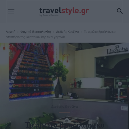
Αρχική
Φαγητό Θεσσαλονίκη
Διεθνής Κουζίνα
Το πρώτο βραζιλιάνικο
εστιατόριο της Θεσσαλονίκης είναι γεγονός!
Διεθνής Κουζίνα
Το πρώτο βραζιλιάνικο