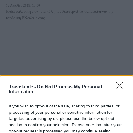
12 Απριλίου 2019, 13:00
Η Θεσσαλονίκη είναι μία πόλη που λειτουργεί ως trendsetter για την
υπόλοιπη Ελλάδα, όντας...
Θεσσαλονίκη
Travelstyle -
Do Not Process My Personal
Θεσσαλονίκη: Το μοναδικό project “Thessbrunch” επιστρέφει!
Information
9 Απριλίου 2019, 12:10
Το Thessbrunh, το project της Ένωσης Ξενοδόχων Θεσσαλονίκης,
If you wish to opt-out of the sale, sharing to third parties, or
επιστρέφει στα ξενοδοχεία της πόλης και...
processing of your personal or sensitive information for
targeted advertising by us, please use the below opt-out
section to confirm your selection. Please note that after your
opt-out request is processed you may continue seeing