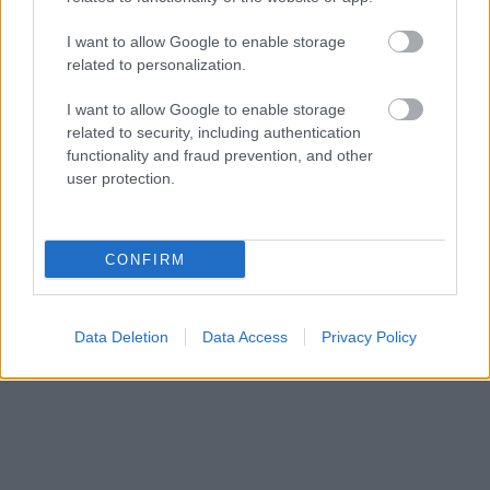
μεταφέρει σε μια...
I want to allow Google to enable storage
related to personalization.
I want to allow Google to enable storage
related to security, including authentication
functionality and fraud prevention, and other
user protection.
Διασκέδαση Θεσσαλονίκη
CONFIRM
Αυτό είναι το πιο “instagramικό” μαγαζί της Θεσσαλονίκης!
2 Μαρτίου 2019, 14:30
Με κάθε είδους φυτό να κοσμεί με υπέροχο τρόπο τον χώρο, το Looney
Data Deletion
Data Access
Privacy Policy
Bean στο One...