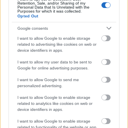
Retention, Sale, and/or Sharing of my
Θεσσαλονίκη
Personal Data that Is Unrelated with the
Purposes for which it was collected.
Opted Out
Θεσσαλονίκη: Ένα “κρυμμένο” στέκι στην καρδιά της πόλης
7 Μαρτίου 2019, 18:00
Google consents
Σε έναν ήσυχο πεζόδροµο δίπλα στην Τσιµισκή, συναντάµε το
Δεκατοπέµπτο, ένα ιδιαίτερο food bar...
I want to allow Google to enable storage
related to advertising like cookies on web or
device identifiers in apps.
I want to allow my user data to be sent to
Google for online advertising purposes.
I want to allow Google to send me
personalized advertising.
Δραστηριότητες Θεσσαλονίκη
I want to allow Google to enable storage
related to analytics like cookies on web or
Κάστρα Θεσσαλονίκης: Κάνουμε βόλτα στην πιο γοητευτική
device identifiers in apps.
συνοικία της πόλης
6 Μαρτίου 2019, 16:20
I want to allow Google to enable storage
Η περιοχή που εκτείνεται γύρω από τα Κάστρα της Θεσσαλονίκης μας
related to functionality of the website or app.