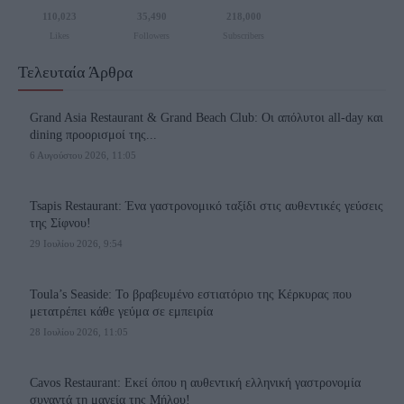
110,023
35,490
218,000
Likes
Followers
Subscribers
Τελευταία Άρθρα
Grand Asia Restaurant & Grand Beach Club: Οι απόλυτοι all-day και
dining προορισμοί της...
6 Αυγούστου 2026, 11:05
Tsapis Restaurant: Ένα γαστρονομικό ταξίδι στις αυθεντικές γεύσεις
της Σίφνου!
29 Ιουλίου 2026, 9:54
Toula’s Seaside: Το βραβευμένο εστιατόριο της Κέρκυρας που
μετατρέπει κάθε γεύμα σε εμπειρία
28 Ιουλίου 2026, 11:05
Cavos Restaurant: Εκεί όπου η αυθεντική ελληνική γαστρονομία
συναντά τη μαγεία της Μήλου!