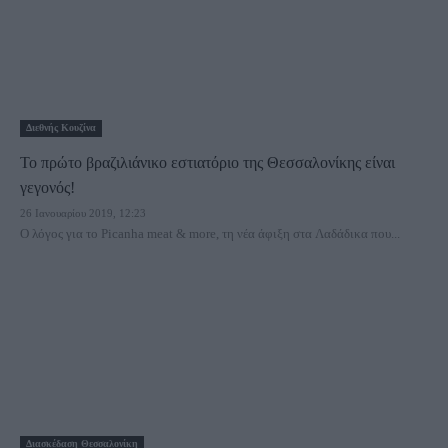
Διεθνής Κουζίνα
Το πρώτο βραζιλιάνικο εστιατόριο της Θεσσαλονίκης είναι
γεγονός!
26 Ιανουαρίου 2019, 12:23
Ο λόγος για το Picanha meat & more, τη νέα άφιξη στα Λαδάδικα που...
Διασκέδαση Θεσσαλονίκη