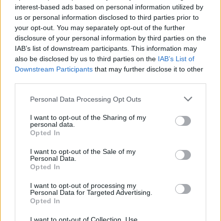
interest-based ads based on personal information utilized by
us or personal information disclosed to third parties prior to
your opt-out. You may separately opt-out of the further
disclosure of your personal information by third parties on the
IAB’s list of downstream participants. This information may
also be disclosed by us to third parties on the
IAB’s List of
Food & Travel
Downstream Participants
that may further disclose it to other
third parties.
Γευτείτε την ξεχωριστή Αγιορείτικη Κουζίνα στα εστιατόρια
της Θεσσαλονίκης!
Please note that this website/app uses one or more Google
Personal Data Processing Opt Outs
services and may gather and store information including but
26 Μαρτίου 2019, 12:45
not limited to your visit or usage behaviour. You may click to
I want to opt-out of the Sharing of my
17 από τα καλύτερα εστιατόρια της Θεσσαλονίκης θα σπάσουν το "άβατο"
personal data.
grant or deny consent to Google and its third-party tags to
της Αγιορείτικης Κουζίνας......
Opted In
use your data for below specified purposes in below Google
consent section.
I want to opt-out of the Sale of my
Personal Data.
Opted In
I want to opt-out of processing my
Personal Data for Targeted Advertising.
Opted In
I want to opt-out of Collection, Use,