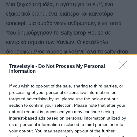
Μια ξεχωριστή ιδέα, η αγάπη για το surf, ένα
εξαιρετικό brand, ένα ιδιαίτερο και καινοτόµο
concept, µια οµάδα νέων ανθρώπων, είναι αυτά
που δηµιούργησαν το Salty Drop House σε
κεντρικό σηµείο των Χανίων. O κατάλληλα
διαµορφωµένος χώρος φιλοξενεί όλα τα salty drop
items (σανίδες surf, light wear, αξεσουάρ) αλλά και
Travelstyle -
Do Not Process My Personal
ξένα γνωστά brands της ίδιας φιλοσοφίας. Εκτός
Information
από shopping destination το Salty Drop House
If you wish to opt-out of the sale, sharing to third parties, or
είναι και hot coffee & cocktails spot!
processing of your personal or sensitive information for
targeted advertising by us, please use the below opt-out
section to confirm your selection. Please note that after your
Info:
opt-out request is processed you may continue seeing
Καθηµερινά 10:00-00:00
interest-based ads based on personal information utilized by
us or personal information disclosed to third parties prior to
Καλλεργών & Σαρπηδόνος, Τ. +30 2821 405094
your opt-out. You may separately opt-out of the further
FB:
Salty Drop House
, e-shop:
saltydrop.com