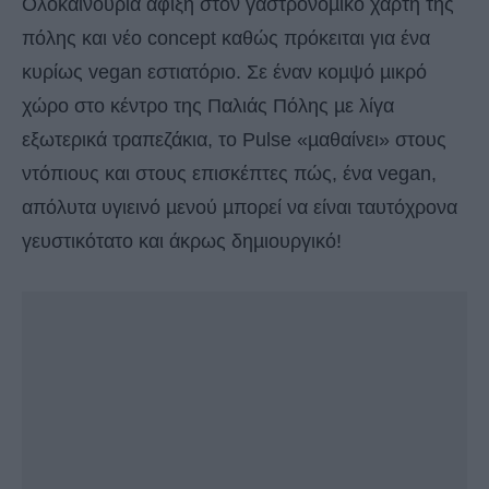
Ολοκαίνουρια άφιξη στον γαστρονοµικό χάρτη της
πόλης και νέο concept καθώς πρόκειται για ένα
κυρίως vegan εστιατόριο. Σε έναν κοµψό µικρό
χώρο στο κέντρο της Παλιάς Πόλης µε λίγα
εξωτερικά τραπεζάκια, το Pulse «µαθαίνει» στους
ντόπιους και στους επισκέπτες πώς, ένα vegan,
απόλυτα υγιεινό µενού µπορεί να είναι ταυτόχρονα
γευστικότατο και άκρως δηµιουργικό!