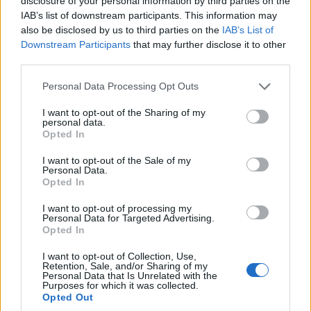
disclosure of your personal information by third parties on the
IAB’s list of downstream participants. This information may
also be disclosed by us to third parties on the
IAB’s List of
Downstream Participants
that may further disclose it to other
third parties.
Please note that this website/app uses one or more Google
Personal Data Processing Opt Outs
services and may gather and store information including but
not limited to your visit or usage behaviour. You may click to
I want to opt-out of the Sharing of my
personal data.
grant or deny consent to Google and its third-party tags to
Opted In
use your data for below specified purposes in below Google
consent section.
I want to opt-out of the Sale of my
Personal Data.
Opted In
I want to opt-out of processing my
Personal Data for Targeted Advertising.
Opted In
I want to opt-out of Collection, Use,
Retention, Sale, and/or Sharing of my
Personal Data that Is Unrelated with the
Purposes for which it was collected.
Opted Out