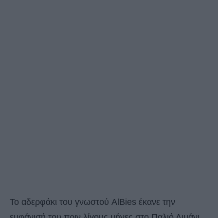
Το αδερφάκι του γνωστού AlBies έκανε την
εµφάνισή του πριν λίγους µήνες στο Παλιό Λιµάνι,