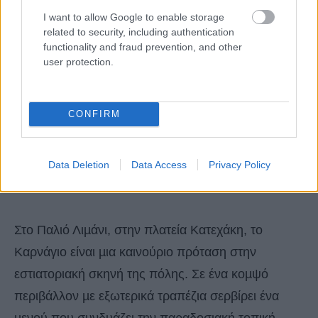
I want to allow Google to enable storage
related to security, including authentication
functionality and fraud prevention, and other
user protection.
CONFIRM
Data Deletion
Data Access
Privacy Policy
Στο Παλιό Λιµάνι, στην πλατεία Κατεχάκη, το
Καρνάγιο είναι µια καινούριο πρόταση στην
εστιατοριακή σκηνή της πόλης. Σε ένα κοµψό
περιβάλλον µε εξωτερικά τραπέζια σερβίρει ένα