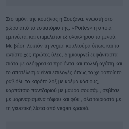
Στο τιµόνι της κουζίνας η Σουζάνα, γνωστή στο
χώρο από το εστιατόριο της, «Portes» η οποία
εµπνέεται και επιµελείται εξ ολοκλήρου το µενού.
Με βάση λοιπόν τη vegan κουλτούρα όπως και τα
αντίστοιχες πρώτες ύλες, δηµιουργεί ευφάνταστα
πιάτα µε ολόφρεσκα προϊόντα και πολλή αγάπη και
το αποτέλεσµα είναι επιλογές όπως τo χειροποίητo
ραβιόλι, το καρότο λοξ µε κρέµα κάσιους,
καρπάτσιο παντζαριού µε µαύρο σουσάµι, σεβίτσε
µε µαριναρισµένα τόφου και φύκι, όλα ταιριαστά µε
τη γευστική λίστα από vegan κρασιά.