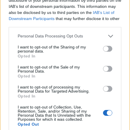
disclosure of your personal information by third parties on the
IAB’s list of downstream participants. This information may
also be disclosed by us to third parties on the
IAB’s List of
Downstream Participants
that may further disclose it to other
third parties.
Please note that this website/app uses one or more Google
Personal Data Processing Opt Outs
services and may gather and store information including but
not limited to your visit or usage behaviour. You may click to
I want to opt-out of the Sharing of my
personal data.
grant or deny consent to Google and its third-party tags to
Opted In
use your data for below specified purposes in below Google
consent section.
I want to opt-out of the Sale of my
Personal Data.
Opted In
I want to opt-out of processing my
Personal Data for Targeted Advertising.
Opted In
I want to opt-out of Collection, Use,
Retention, Sale, and/or Sharing of my
Personal Data that Is Unrelated with the
Το ξενοδοχειο που φιλοξένησε την αποστολή μας,
Purposes for which it was collected.
Opted Out
είναι ένα υπέροχο συγκροτημα 13 λεπτά έξω από