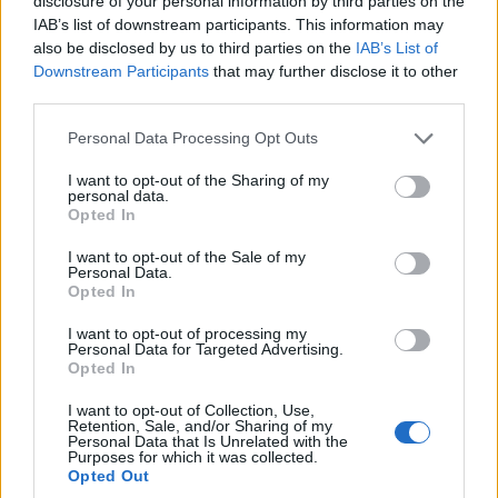
disclosure of your personal information by third parties on the
μπορεί να είναι μικρή σε μέγεθος, όμως προσφέρει
IAB’s list of downstream participants. This information may
also be disclosed by us to third parties on the
IAB’s List of
ταπεινά όσα και οι μεγάλες. Μία μικρή τεχνητή
Downstream Participants
that may further disclose it to other
λίμνη, άγνωστη στους περισσότερους Αθηναίους, η
third parties.
οποία όμως προσφέρει στους επισκέπτες της
Please note that this website/app uses one or more Google
Personal Data Processing Opt Outs
services and may gather and store information including but
εντυπωσιακές εικόνες. Αν μάλιστα ακολουθήσετε τη
not limited to your visit or usage behaviour. You may click to
I want to opt-out of the Sharing of my
διαδρομή από
το Τατόι
προς τα εδώ, υπάρχουν
personal data.
grant or deny consent to Google and its third-party tags to
Opted In
πολλά σημεία που μπορείτε να σταματήσετε για ένα
use your data for below specified purposes in below Google
consent section.
I want to opt-out of the Sale of my
σύντομο πικνίκ στη φύση.
Personal Data.
Opted In
Ο καταρράκτης της Πεντέλης
I want to opt-out of processing my
Personal Data for Targeted Advertising.
Opted In
I want to opt-out of Collection, Use,
Retention, Sale, and/or Sharing of my
Personal Data that Is Unrelated with the
Purposes for which it was collected.
Opted Out