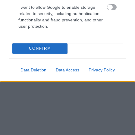
βρίσκεται στην πλαγιά της
Πεντέλης
στην περιοχή
I want to allow Google to enable storage
related to security, including authentication
Ντράφι-Καλλιθέα
και έχει ύψος περίπου 5-6
functionality and fraud prevention, and other
μέτρα. Αποτελεί μια πραγματική όαση εντός αστικής
user protection.
περιοχής, αφού οι επισκέπτες βλέπουν μπροστά
τους ένα θέαμα που μόνο πόλη δεν θυμίζει!
CONFIRM
Βόλτα στα Μουσεία της Αθήνας
Data Deletion
Data Access
Privacy Policy