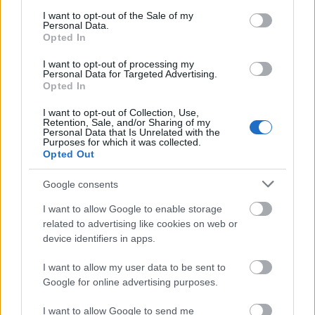
consent section.
I want to opt-out of the Sale of my
Personal Data.
Η έκπτωση δεν έχει εφαρμογή στους φόρους.
Opted In
Σε περίπτωση αλλαγής του εισιτηρίου υπάρχει
I want to opt-out of processing my
Personal Data for Targeted Advertising.
χρέωση ανάλογη με την κατηγορία του ναύλου.
Opted In
Για συναλλαγές με χρεωστικές και πιστωτικές
I want to opt-out of Collection, Use,
Retention, Sale, and/or Sharing of my
δεν υφίσταται χρέωση κάρτας πληρωμής. Σε
Personal Data that Is Unrelated with the
Purposes for which it was collected.
περίπτωση ακύρωσης ισχύουν οι κανονισμοί
Opted Out
που αντιστοιχούν σε κάθε κατηγορία ναύλου.
Google consents
I want to allow Google to enable storage
Σας έχουμε συγκεντρώσει και όλες τις
ταξιδιωτικές
related to advertising like cookies on web or
οδηγίες για τους επιβάτες πτήσεων εσωτερικού &
device identifiers in apps.
εξωτερικού
.
I want to allow my user data to be sent to
Google for online advertising purposes.
I want to allow Google to send me