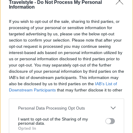
απλή μετάβαση και με επιστροφή.
Travelstyle -
Do Not Process My Personal
Information
Η προσφορά αφορά σε κρατήσεις που θα
If you wish to opt-out of the sale, sharing to third parties, or
πραγματοποιηθούν έως και 21/06/2020 για
processing of your personal or sensitive information for
πτήσεις με την AEGEAN από 15/07/2020 έως
targeted advertising by us, please use the below opt-out
section to confirm your selection. Please note that after your
και 30/09/2020.
opt-out request is processed you may continue seeing
Στην προσφορά δεν συμπεριλαμβάνονται οι
interest-based ads based on personal information utilized by
us or personal information disclosed to third parties prior to
πτήσεις από/προς Λάρνακα.
your opt-out. You may separately opt-out of the further
disclosure of your personal information by third parties on the
Η έκπτωση πραγματοποιείται επί των
IAB’s list of downstream participants. This information may
χρεώσεων: ναύλου εισιτηρίων απευθείας
also be disclosed by us to third parties on the
IAB’s List of
Downstream Participants
that may further disclose it to other
πτήσεων και επίναυλου καυσίμων.
third parties.
Οι χρεώσεις ναύλου και επίναυλου καυσίμων
Please note that this website/app uses one or more Google
Personal Data Processing Opt Outs
services and may gather and store information including but
που εμφανίζονται στο σύστημα κρατήσεων κατά
not limited to your visit or usage behaviour. You may click to
I want to opt-out of the Sharing of my
τη διάρκεια της προσφοράς είναι ήδη μειωμένες
personal data.
grant or deny consent to Google and its third-party tags to
Opted In
use your data for below specified purposes in below Google
κατά 30%.