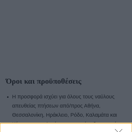
Όροι και προϋποθέσεις
Η προσφορά ισχύει για όλους τους ναύλους
απευθείας πτήσεων από/προς Αθήνα,
Θεσσαλονίκη, Ηράκλειο, Ρόδο, Καλαμάτα και
Κέρκυρα προς/από προορισμούς εξωτερικού με